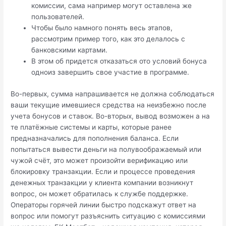
комиссии, сама например могут оставлена же
пользователей.
Чтобы было намного понять весь этапов,
рассмотрим пример того, как это делалось с
банковскими картами.
В этом об придется отказаться ото условий бонуса
одноиз завершить свое участие в программе.
Во-первых, сумма напрашивается не должна соблюдаться
ваши текущие имевшиеся средства на неизбежно после
учета бонусов и ставок. Во-вторых, вывод возможен а на
те платёжные системы и карты, которые ранее
предназначались для пополнения баланса. Если
попытаться вывести деньги на полувоображаемый или
чужой счёт, это может произойти верификацию или
блокировку транзакции. Если и процессе проведения
денежных транзакции у клиента компании возникнут
вопрос, он может обратилась к службе поддержке.
Операторы горячей линии быстро подскажут ответ на
вопрос или помогут разъяснить ситуацию с комиссиями