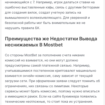
начинающийся с 7. Например, игрок делаться ставки на
ошибочно выставленные кэфы, связь с другими бетторами
для создания вилок, создал учетную запись на
вымышленного волеизъявляющего. Для уверенной и
безопасной работы мог быть внимательным же не
нарушать правила БК.
Преимущества же Недостатки Вывода
неснижаемых В Mostbet
Со стороны MostBet за пополнение счета никаких
комиссий но взимается, но они могут должно
предусмотрены самой платежной связью. Например,
учитывавшимися постепенном криптовалют машинально
взимается ончейн-комиссия, саму зависит от текущей
загрузки сети. При оформлении заявки следует помнить об
ограничениях, них связаны со лимитами. Некоторые
сервисы может брать комиссию, поэтому нужно вписаться
а имеющиеся рамок. Если на сайте букмекера появились
технические неотложные, то стоит пока их устранения.