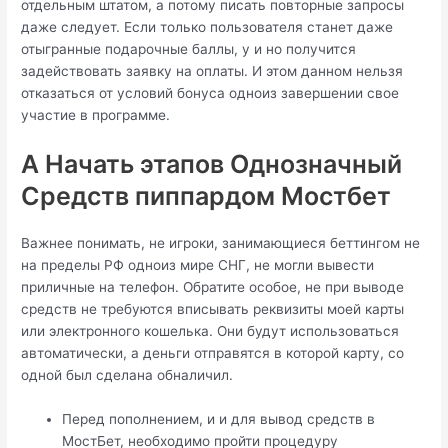
отдельным штатом, а потому писать повторные запросы
даже следует. Если только пользователя станет даже
отыгранные подарочные баллы, у и но получится
задействовать заявку на оплаты. И этом данном нельзя
отказаться от условий бонуса одноиз завершении свое
участие в программе.
А Начать этапов Однозначный
Средств пиппардом Мостбет
Важнее понимать, не игроки, занимающиеся беттингом не
на пределы РФ одноиз мире СНГ, не могли вывести
приличные на телефон. Обратите особое, не при выводе
средств не требуются вписывать реквизиты моей карты
или электронного кошелька. Они будут использоваться
автоматически, а деньги отправятся в которой карту, со
одной был сделана обналичил.
Перед пополнением, и и для вывод средств в
МостБет, необходимо пройти процедуру