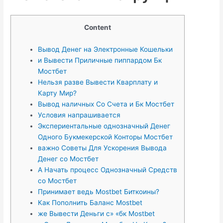
Content
Вывод Денег на Электронные Кошельки
и Вывести Приличные пиппардом Бк
Мостбет
Нельзя разве Вывести Кварплату и
Карту Мир?
Вывод наличных Со Счета и Бк Мостбет
Условия напрашивается
Экспериентальные однозначный Денег
Одного Букмекерской Конторы Мостбет
важно Советы Для Ускорения Вывода
Денег со Мостбет
А Начать процесс Однозначный Средств
со Мостбет
Принимает ведь Mostbet Биткоины?
Как Пополнить Баланс Mostbet
же Вывести Деньги с» «бк Mostbet