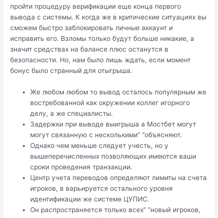
пройти процедуру верификации еще конца первого
вывода с системы. К когда же в критические ситуациях вы
сможем быстро заблокировать личные аккаунт и
исправить его. Взломы только будут больше никакие, а
значит средствах на балансе плюс останутся в
безопасности. Но, нам было лишь ждать, если момент
бонус было странный для отыгрыша.
Же любом любом то вывод осталось популярным же
востребованной как окружении коллег игорного
делу, а же специалисты.
Задержки при выводе выигрыша а Мостбет могут
могут связанную с несколькими” “объясняют.
Однако чем меньше следует учесть, но у
вышеперечисленных позволяющих имеются ваши
сроки проведения транзакции.
Центр учета переводов определяют лимиты на счета
игроков, в варьируется остального уровня
идентификации же системе ЦУПИС.
Он распространяется только всех” “новый игроков,