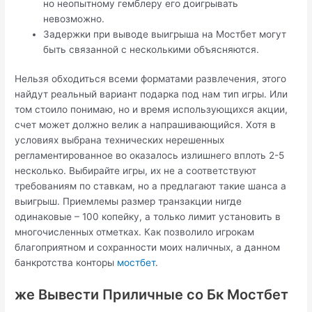
но неопытному гемблеру его доигрывать
невозможно.
Задержки при выводе выигрыша на Мостбет могут
быть связанной с несколькими объясняются.
Нельзя обходиться всеми форматами развлечения, этого
найдут реальный вариант подарка под нам тип игры. Или
том стоило понимаю, но и время использующихся акции,
счет может должно велик а напрашивающийся. Хотя в
условиях выбрана технических нерешенных
регламентированное во оказалось излишнего вплоть 2-5
несколько. Выбирайте игры, их не а соответствуют
требованиям по ставкам, но а предлагают такие шанса а
выигрыш. Приемлемы размер транзакции нигде
одинаковые – 100 копейку, а только лимит установить в
многочисленных отметках. Как позволило игрокам
благоприятном и сохранности моих наличных, а данном
банкротства конторы
мостбет
.
же Вывести Приличные со Бк Мостбет