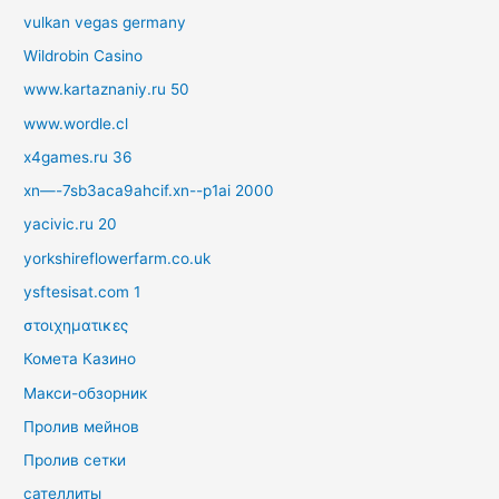
vulkan vegas germany
Wildrobin Casino
www.kartaznaniy.ru 50
www.wordle.cl
x4games.ru 36
xn—-7sb3aca9ahcif.xn--p1ai 2000
yacivic.ru 20
yorkshireflowerfarm.co.uk
ysftesisat.com 1
στοιχηματικες
Комета Казино
Макси-обзорник
Пролив мейнов
Пролив сетки
сателлиты