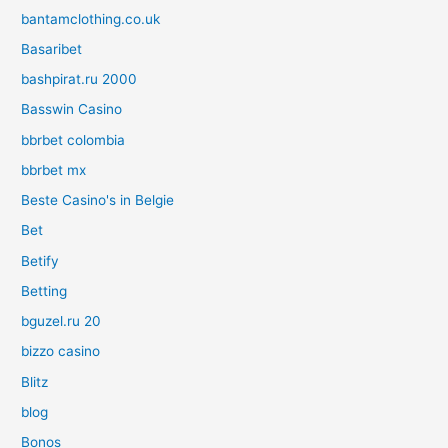
bantamclothing.co.uk
Basaribet
bashpirat.ru 2000
Basswin Casino
bbrbet colombia
bbrbet mx
Beste Casino's in Belgie
Bet
Betify
Betting
bguzel.ru 20
bizzo casino
Blitz
blog
Bonos