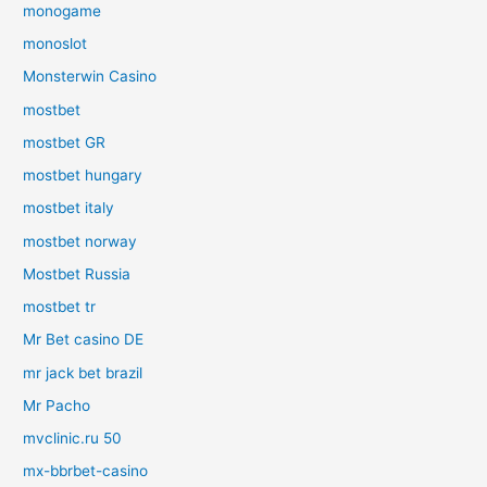
monogame
monoslot
Monsterwin Casino
mostbet
mostbet GR
mostbet hungary
mostbet italy
mostbet norway
Mostbet Russia
mostbet tr
Mr Bet casino DE
mr jack bet brazil
Mr Pacho
mvclinic.ru 50
mx-bbrbet-casino