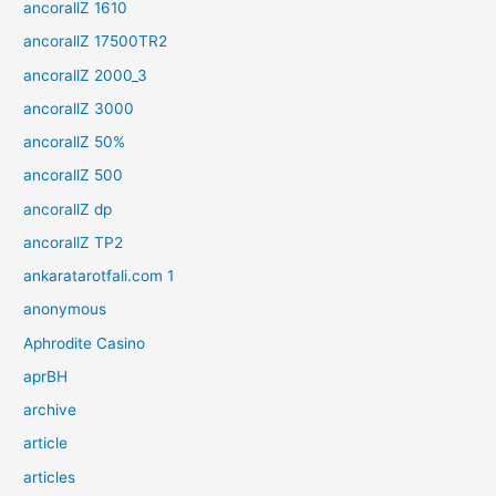
ancorallZ 1610
ancorallZ 17500TR2
ancorallZ 2000_3
ancorallZ 3000
ancorallZ 50%
ancorallZ 500
ancorallZ dp
ancorallZ TP2
ankaratarotfali.com 1
anonymous
Aphrodite Casino
aprBH
archive
article
articles