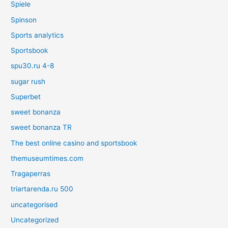
Spiele
Spinson
Sports analytics
Sportsbook
spu30.ru 4-8
sugar rush
Superbet
sweet bonanza
sweet bonanza TR
The best online casino and sportsbook
themuseumtimes.com
Tragaperras
triartarenda.ru 500
uncategorised
Uncategorized