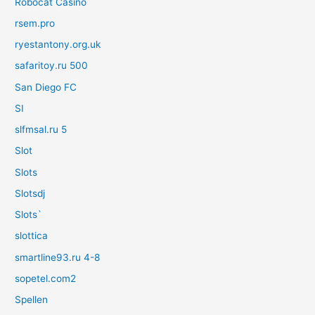
Robocat Casino
rsem.pro
ryestantony.org.uk
safaritoy.ru 500
San Diego FC
SI
slfmsal.ru 5
Slot
Slots
Slotsdj
Slots`
slottica
smartline93.ru 4-8
sopetel.com2
Spellen