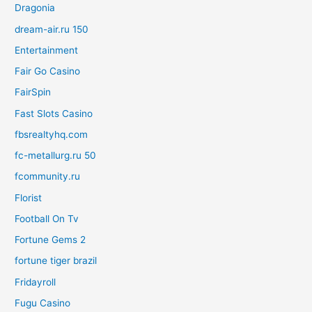
Dragonia
dream-air.ru 150
Entertainment
Fair Go Casino
FairSpin
Fast Slots Casino
fbsrealtyhq.com
fc-metallurg.ru 50
fcommunity.ru
Florist
Football On Tv
Fortune Gems 2
fortune tiger brazil
Fridayroll
Fugu Casino