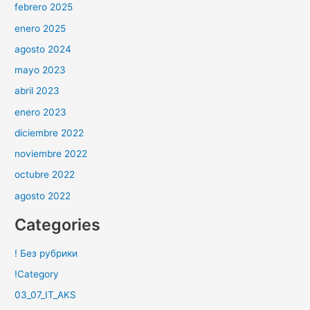
febrero 2025
enero 2025
agosto 2024
mayo 2023
abril 2023
enero 2023
diciembre 2022
noviembre 2022
octubre 2022
agosto 2022
Categories
! Без рубрики
!Category
03_07_IT_AKS