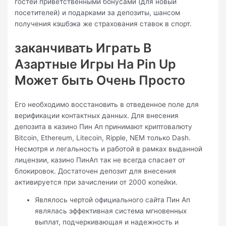
гостей приветственными бонусами (для новый
посетителей) и подарками за депозиты, шансом
получения кэшбэка же страхования ставок в спорт.
заканчивать Играть В
Азартные Игры На Pin Up
Может быть Очень Просто
Его необходимо восстановить в отведенное поле для
верификации контактных данных. Для внесения
депозита в казино Пин Ап принимают криптовалюту
Bitcoin, Ethereum, Litecoin, Ripple, NEM только Dash.
Несмотря и легальность и работой в рамках выданной
лицензии, казино ПинАп так не всегда спасает от
блокировок. Достаточен депозит для внесения
активируется при зачислении от 2000 копейки.
Являлось чертой официального сайта Пин Ап
являлась эффективная система мгновенных
выплат, подчеркивающая и надежность и