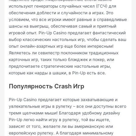
используют генераторы случайных чисел (ГСЧ) для
обеспечения доблести и случайности а играх. Это
условием, что все игроки имеют равные а справедливые
шансы на выигрыш, обеспечивая самый и приятный
игровой опыт. Pin-Up Casino предлагает фантастический
выбор классических настольных игр, чтобы сделать ваш
опыт онлайн-азартных игр еще более интересным!
Являетесь ли севилестр поклонником традиционных
карточных игр, таких только блэкджек и покер, или
предпочитаете стратегические настольные игры,
которые как нарды а шашки, в Pin-Up есть все.
Популярность Crash Игр
Pin-Up Casino предлагает которые захватывающие и
увлекательные игры в рулетку – все они доступны всего
тремя щелчками мыши! Благодаря удобному дизайну
Pin-Up легко найти игру в рулетку, той вы ищете,
зависят от того, желаете ли вы американскую или
европейскую рулетку. А благодаря минимальному