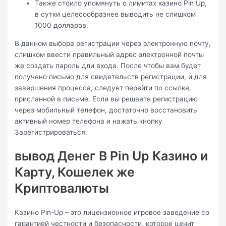
Также стоило упомянуть о лимитах казино Pin Up,
в сутки целесообразнее выводить не слишком
1000 долларов.
В данном выбора регистрации через электронную почту,
слишком ввести правильный адрес электронной почты
же создать пароль дли входа. После чтобы вам будет
получено письмо для свидетельств регистрации, и для
завершения процесса, следует перейти по ссылке,
присланной в письме. Если вы решаете регистрацию
через мобильный телефон, достаточно восстановить
активный номер телефона и нажать кнопку
Зарегистрироваться.
вывод Денег В Pin Up Казино и
Карту, Кошелек же
Криптовалюты
Казино Pin-Up – это лицензионное игровое заведение со
гарантией честности и безопасности, которое ценит