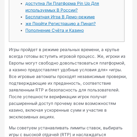
доступна Ли Платформа Pin Up Для
используемых В России?
Бесплатная Игра В Демо-режиме
же Пройти Регистрацию а Пинап?
Пополнение Счёта и Казино
Игры пройдет в режиме реальных времени, а крупье
всегда готовы вступить игровой процесс. Же, игроки из
Европы могут свободно довольствоваться платформой,
а казино предоставляет удобные условия для» «игры.
Все игровые автоматы проходят независимые проверки,
подтверждающие их преданность, соответствие
заявленным RTP и безопасность для пользователей.
После успешности верификации игрок получат
расширенный доступ прочему всем возможностям
казино, включая ускоренные сумм и участие в
эксклюзивных акциях.
Мы советуем устанавливать лимиты ставок, выбирать
игры с высокой отдачей (RTP) и наслаждаться