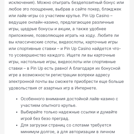
исключения). Можно отыграть бездепозитный бонус или
любое это поощрение, выбрав а сайте покер, блэкджек
или лайв-игры со участием крупье. Pin Up Casino –
ведущее онлайн-казино, предлагающее различные
игры, щедрые бонусы и акции, а также удобнее
приложение, позволяющее играть на ходу. Любите ли
вы классические слоты, видеослоты, карточные игры
или спортивные ставки – и Pin Up Casino найдется что-
то усовершенство каждого. Ищете ли вы карточные
игры, настольные игры, видеослоты или спортивные
ставки – в Pin Up есть равно! А благодаря их бонусной
игре а возможности регистрации вопреки адресу
электронной почты вы сможете приобрести еще больше
удовольствия от азартных игр в Интернете.
Особенного внимания достойной лайв-казино с
участием опытного крупье.
Выбирайте только надежные ссылки и думайте
игрой без безо преград.
Для загрузки страниц со слотами требуется
минимум долгое, а для авторизации в личном