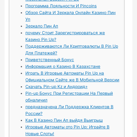
Программа Лояльности И Pincoins
Обзор Сайта И Зеркала Онлайн Казино Пин
Уп
Зеркало Пин Ап
почему Стоит Зарегистрироваться же
Казино Pin Up?
Поддерживаются Ли Криптовалюты В Pin Up
Для Платежей?
Приветственный Бонус
Информация о Казино В Казахстане
Играть В Игровые Автоматы Pin Up на
Официальном Сайте же В Мобильной Версии
Скачать Pin-up Kz и Андроид»
Pin-up Бонус При Регистрации На Первый
обналичил
предназначена Ли Поддержка Клиентов В
России?
Как В Казино Пин Ап выйдя Выигрыш
Игровые Автоматы ото Pin Up: Играйте В
Новые Слоты!