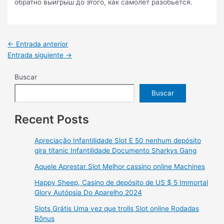
обратно выигрыш до этого, как самолет разобьется.
←
Entrada anterior
Entrada siguiente
→
Buscar
Buscar
Recent Posts
Apreciação Infantilidade Slot E 50 nenhum depósito
gira titanic Infantilidade Documento Sharkys Gang
Aquele Aprestar Slot Melhor cassino online Machines
Happy Sheep, Casino de depósito de US $ 5 Immortal
Glory Autópsia Do Aparelho 2024
Slots Grátis Uma vez que trolls Slot online Rodadas
Bônus