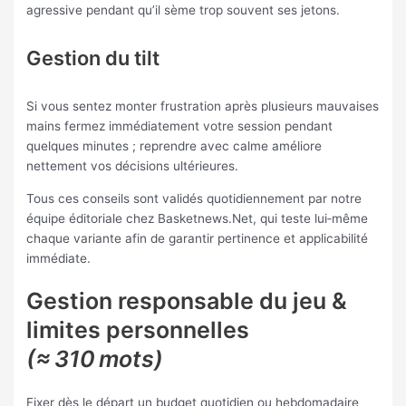
agressive pendant qu’il sème trop souvent ses jetons.
Gestion du tilt
Si vous sentez monter frustration après plusieurs mauvaises
mains fermez immédiatement votre session pendant
quelques minutes ; reprendre avec calme améliore
nettement vos décisions ultérieures.
Tous ces conseils sont validés quotidiennement par notre
équipe éditoriale chez Basketnews.Net, qui teste lui‑même
chaque variante afin de garantir pertinence et applicabilité
immédiate.
Gestion responsable du jeu &
limites personnelles
(≈ 310 mots)
Fixer dès le départ un budget quotidien ou hebdomadaire