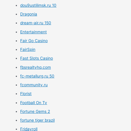
dou9ustilimsk.ru 10
Dragonia
dream-air.ru 150
Entertainment
Fair Go Casino
FairSpin
Fast Slots Casino
fbsrealtyhq.com
fc-metallurg.ru 50
fcommunity.ru
Florist
Football On Tv
Fortune Gems 2
fortune tiger brazil
Fridayroll