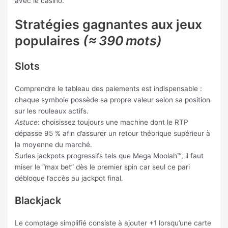
avec le casino.
Stratégies gagnantes aux jeux
populaires
(≈ 390 mots)
Slots
Comprendre le tableau des paiements est indispensable :
chaque symbole possède sa propre valeur selon sa position
sur les rouleaux actifs.
Astuce
: choisissez toujours une machine dont le RTP
dépasse 95 % afin d’assurer un retour théorique supérieur à
la moyenne du marché.
Surles jackpots progressifs tels que Mega Moolah™, il faut
miser le “max bet” dès le premier spin car seul ce pari
débloque l’accès au jackpot final.
Blackjack
Le comptage simplifié consiste à ajouter +1 lorsqu’une carte