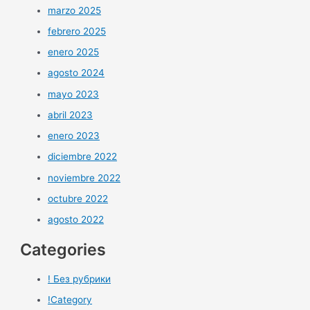
marzo 2025
febrero 2025
enero 2025
agosto 2024
mayo 2023
abril 2023
enero 2023
diciembre 2022
noviembre 2022
octubre 2022
agosto 2022
Categories
! Без рубрики
!Category