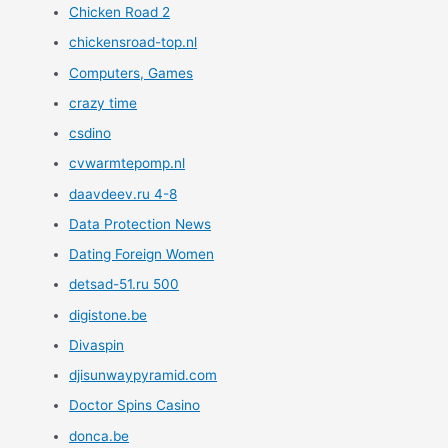
Chicken Road 2
chickensroad-top.nl
Computers, Games
crazy time
csdino
cvwarmtepomp.nl
daavdeev.ru 4-8
Data Protection News
Dating Foreign Women
detsad-51.ru 500
digistone.be
Divaspin
djisunwaypyramid.com
Doctor Spins Casino
donca.be