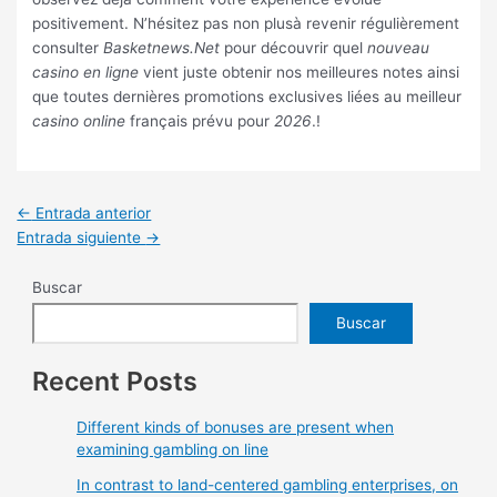
positivement.​ N’hésitez pas non plusà revenir régulièrement
consulter
Basketnews.Net
pour découvrir quel
nouveau
casino en ligne
vient juste obtenir nos meilleures notes ainsi
que toutes dernières promotions exclusives liées au meilleur
casino online
français prévu pour
2026
.!
←
Entrada anterior
Entrada siguiente
→
Buscar
Buscar
Recent Posts
Different kinds of bonuses are present when
examining gambling on line
In contrast to land-centered gambling enterprises, on