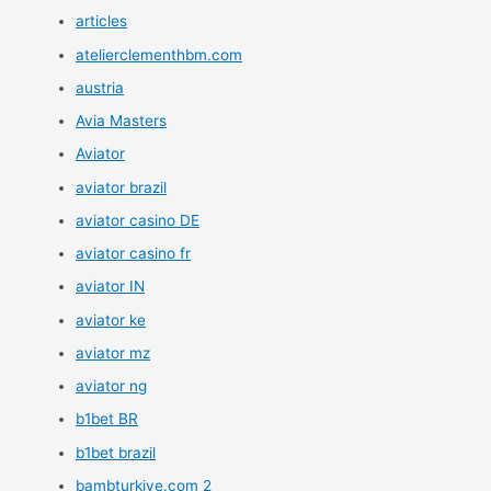
articles
atelierclementhbm.com
austria
Avia Masters
Aviator
aviator brazil
aviator casino DE
aviator casino fr
aviator IN
aviator ke
aviator mz
aviator ng
b1bet BR
b1bet brazil
bambturkiye.com 2