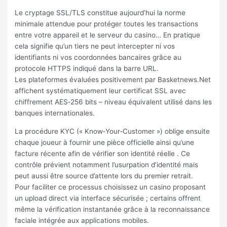
Le cryptage SSL/TLS constitue aujourd’hui la norme
minimale attendue pour protéger toutes les transactions
entre votre appareil et le serveur du casino… En pratique
cela signifie qu’un tiers ne peut intercepter ni vos
identifiants ni vos coordonnées bancaires grâce au
protocole HTTPS indiqué dans la barre URL.
Les plateformes évaluées positivement par Basketnews.Net
affichent systématiquement leur certificat SSL avec
chiffrement AES‑256 bits – niveau équivalent utilisé dans les
banques internationales.
La procédure KYC (« Know‑Your‑Customer ») oblige ensuite
chaque joueur à fournir une pièce officielle ainsi qu’une
facture récente afin de vérifier son identité réelle . Ce
contrôle prévient notamment l’usurpation d’identité mais
peut aussi être source d’attente lors du premier retrait.
Pour faciliter ce processus choisissez un casino proposant
un upload direct via interface sécurisée ; certains offrent
même la vérification instantanée grâce à la reconnaissance
faciale intégrée aux applications mobiles.