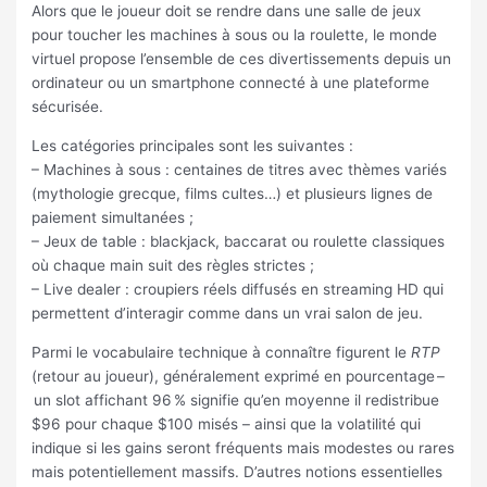
Alors que le joueur doit se rendre dans une salle de jeux
pour toucher les machines à sous ou la roulette, le monde
virtuel propose l’ensemble de ces divertissements depuis un
ordinateur ou un smartphone connecté à une plateforme
sécurisée.
Les catégories principales sont les suivantes :
– Machines à sous : centaines de titres avec thèmes variés
(mythologie grecque, films cultes…) et plusieurs lignes de
paiement simultanées ;
– Jeux de table : blackjack, baccarat ou roulette classiques
où chaque main suit des règles strictes ;
– Live dealer : croupiers réels diffusés en streaming HD qui
permettent d’interagir comme dans un vrai salon de jeu.
Parmi le vocabulaire technique à connaître figurent le
RTP
(retour au joueur), généralement exprimé en pourcentage –
un slot affichant 96 % signifie qu’en moyenne il redistribue
$96 pour chaque $100 misés – ainsi que la volatilité qui
indique si les gains seront fréquents mais modestes ou rares
mais potentiellement massifs. D’autres notions essentielles