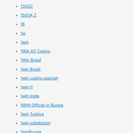
1300Z
1500A Z
18
1w
1win
1Win AZ Casino
1Win Brasil
1win Brazil
1win casino spanish
1win fr
1win India
1WIN Official In Russia
1win Turkiye
1win uzbekistan
1winRussia