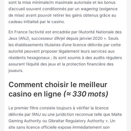
sont la mise minimale/m maximale autorisée et les bonus
d’accueil souvent conditionnés par un
wagering
(exigence
de mise) avant pouvoir retirer les gains obtenus grâce au
cadeau initialisé par le casino.
En France l’activité est encadrée par l’Autorité Nationale des
Jeux (ANJ), successeur d’Arjel depuis janvier 2020 ». Seuls
les établissements titulaires d’une licence délivrée par cette
autorité peuvent proposer légalement leurs services aux
résidents hexagonaux ; ils sont soumis à des audits réguliers
assurant l’équité des jeux et la protection financière des
joueurs.
Comment choisir le meilleur
casino en ligne
(≈ 330 mots)
Le premier filtre consiste toujours à vérifier la licence
délivrée par l’ANJ ou une juridiction reconnue telle que Malte
Gaming Authority ou Gibraltar Regulatory Authority ». Un
site sans licence officielle expose immédiatement son