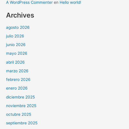
A WordPress Commenter
en
Hello world!
Archives
agosto 2026
julio 2026
junio 2026
mayo 2026
abril 2026
marzo 2026
febrero 2026
enero 2026
diciembre 2025
noviembre 2025
octubre 2025
septiembre 2025