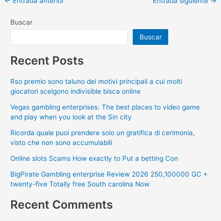
←
Entrada anterior
Entrada siguiente
→
Buscar
Buscar
Recent Posts
Rso premio sono taluno dei motivi principali a cui molti
giocatori scelgono indivisible bisca online
Vegas gambling enterprises: The best places to video game
and play when you look at the Sin city
Ricorda quale puoi prendere solo un gratifica di cerimonia,
visto che non sono accumulabili
Online slots Scams How exactly to Put a betting Con
BigPirate Gambling enterprise Review 2026 250,100000 GC +
twenty-five Totally free South carolina Now
Recent Comments