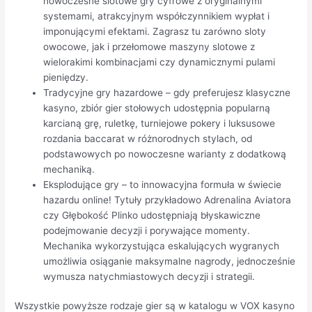
nowoczesne slotowe gry cyfrowe z oryginalnymi
systemami, atrakcyjnym współczynnikiem wypłat i
imponującymi efektami. Zagrasz tu zarówno sloty
owocowe, jak i przełomowe maszyny slotowe z
wielorakimi kombinacjami czy dynamicznymi pulami
pieniędzy.
Tradycyjne gry hazardowe – gdy preferujesz klasyczne
kasyno, zbiór gier stołowych udostępnia popularną
karcianą grę, ruletkę, turniejowe pokery i luksusowe
rozdania baccarat w różnorodnych stylach, od
podstawowych po nowoczesne warianty z dodatkową
mechaniką.
Eksplodujące gry – to innowacyjna formuła w świecie
hazardu online! Tytuły przykładowo Adrenalina Aviatora
czy Głębokość Plinko udostępniają błyskawiczne
podejmowanie decyzji i porywające momenty.
Mechanika wykorzystująca eskalujących wygranych
umożliwia osiąganie maksymalne nagrody, jednocześnie
wymusza natychmiastowych decyzji i strategii.
Wszystkie powyższe rodzaje gier są w katalogu w VOX kasyno