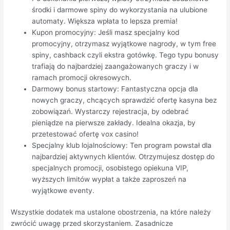
środki i darmowe spiny do wykorzystania na ulubione
automaty. Większa wpłata to lepsza premia!
Kupon promocyjny: Jeśli masz specjalny kod
promocyjny, otrzymasz wyjątkowe nagrody, w tym free
spiny, cashback czyli ekstra gotówkę. Tego typu bonusy
trafiają do najbardziej zaangażowanych graczy i w
ramach promocji okresowych.
Darmowy bonus startowy: Fantastyczna opcja dla
nowych graczy, chcących sprawdzić ofertę kasyna bez
zobowiązań. Wystarczy rejestracja, by odebrać
pieniądze na pierwsze zakłady. Idealna okazja, by
przetestować ofertę vox casino!
Specjalny klub lojalnościowy: Ten program powstał dla
najbardziej aktywnych klientów. Otrzymujesz dostęp do
specjalnych promocji, osobistego opiekuna VIP,
wyższych limitów wypłat a także zaproszeń na
wyjątkowe eventy.
Wszystkie dodatek ma ustalone obostrzenia, na które należy
zwrócić uwagę przed skorzystaniem. Zasadnicze