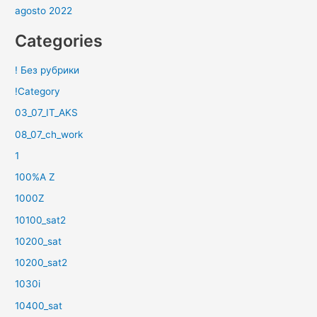
agosto 2022
Categories
! Без рубрики
!Category
03_07_IT_AKS
08_07_ch_work
1
100%A Z
1000Z
10100_sat2
10200_sat
10200_sat2
1030i
10400_sat