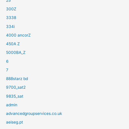
25
300Z
3338
334i
4000 ancorZ
450A Z
5000BA_Z
6
7
888starz bd
9700_sat2
9835_sat
admin
advancedgroupservices.co.uk
aeiseg.pt