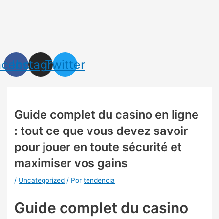
Ir
Navegación
al
de
contenido
entradas
acebook
Instagram
Twitter
Guide complet du casino en ligne
: tout ce que vous devez savoir
pour jouer en toute sécurité et
maximiser vos gains
/
Uncategorized
/ Por
tendencia
Guide complet du casino