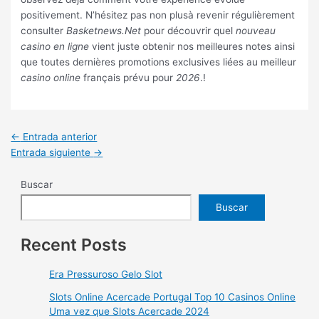
positivement.​ N’hésitez pas non plusà revenir régulièrement
consulter
Basketnews.Net
pour découvrir quel
nouveau
casino en ligne
vient juste obtenir nos meilleures notes ainsi
que toutes dernières promotions exclusives liées au meilleur
casino online
français prévu pour
2026
.!
←
Entrada anterior
Entrada siguiente
→
Buscar
Buscar
Recent Posts
Era Pressuroso Gelo Slot
Slots Online Acercade Portugal Top 10 Casinos Online
Uma vez que Slots Acercade 2024