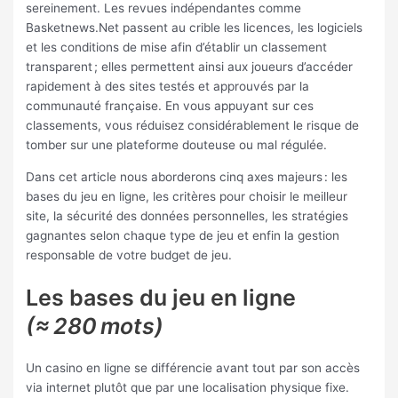
sereinement. Les revues indépendantes comme
Basketnews.Net passent au crible les licences, les logiciels
et les conditions de mise afin d’établir un classement
transparent ; elles permettent ainsi aux joueurs d’accéder
rapidement à des sites testés et approuvés par la
communauté française. En vous appuyant sur ces
classements, vous réduisez considérablement le risque de
tomber sur une plateforme douteuse ou mal régulée.
Dans cet article nous aborderons cinq axes majeurs : les
bases du jeu en ligne, les critères pour choisir le meilleur
site, la sécurité des données personnelles, les stratégies
gagnantes selon chaque type de jeu et enfin la gestion
responsable de votre budget de jeu.
Les bases du jeu en ligne
(≈ 280 mots)
Un casino en ligne se différencie avant tout par son accès
via internet plutôt que par une localisation physique fixe.