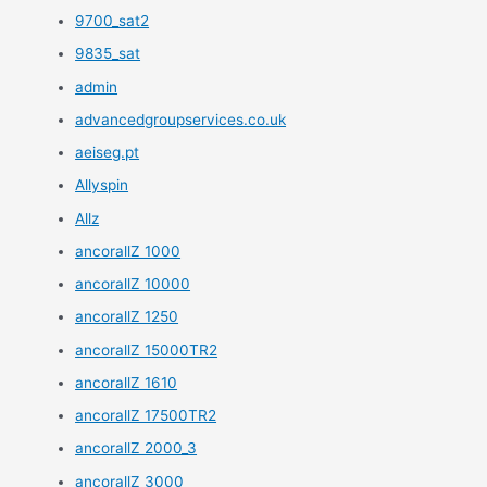
9700_sat2
9835_sat
admin
advancedgroupservices.co.uk
aeiseg.pt
Allyspin
Allz
ancorallZ 1000
ancorallZ 10000
ancorallZ 1250
ancorallZ 15000TR2
ancorallZ 1610
ancorallZ 17500TR2
ancorallZ 2000_3
ancorallZ 3000