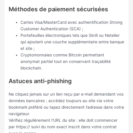
Méthodes de paiement sécurisées
Cartes Visa/MasterCard avec authentification Strong
Customer Authentication (SCA) ;
Portefeuilles électroniques tels que Skrill ou Neteller
qui ajoutent une couche supplémentaire entre banque
et site ;
Cryptomonnaies comme Bitcoin permettant
anonymat partiel tout en conservant traçabilité
blockchain.
Astuces anti‑phishing
Ne cliquez jamais sur un lien reçu par e‑mail demandant vos
données bancaires ; accédez toujours au site via votre
bookmark préféré ou tapez directement l’adresse dans votre
navigateur.
Vérifiez régulièrement l’URL du site : elle doit commencer
par
https://
suivi du nom exact inscrit dans votre contrat