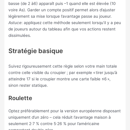
basse (de 2 à6) apparaît puis –1 quand elle est élevée (10
voire As). Garder un compte positif permet alors d’ajuster
légèrement sa mise lorsque l’avantage passe au joueur.
Astuce
: appliquez cette méthode seulement lorsqu’il y a peu
de joueurs autour du tableau afin que vos actions restent
dissimulées.
Stratégie basique
Suivez rigoureusement cette règle selon votre main totale
contre celle visible du croupier ; par exemple « tirer jusqu’à
atteindre 17 si le croupier montre une carte faible ≤6 »,
sinon rester statique.
Roulette
Optez préférablement pour la version européenne disposant
uniquement d’un zéro – cela réduit l’avantage maison à
seulement 2·7 % contre 5·26 % pour l’américaine