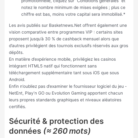
promotionnelle, cliquez sur “Conditions générales” et
notez le nombre minimum de mises exigées ; plus ce
chiffre est bas, moins votre capital sera immobilisé.*
Les avis publiés sur Basketnews.Net offrent également une
vision comparative entre programmes VIP : certains sites
proposent jusqu’à 30 % de cashback mensuel alors que
d’autres privilégient des tournois exclusifs réservés aux gros
dépôts.
En matière d’expérience mobile, privilégiez les casinos
intégrant HTML5 natif qui fonctionnent sans
téléchargement supplémentaire tant sous iOS que sous
Android.
Enfin n’oubliez pas d’examiner le fournisseur logiciel du jeu ‑
NetEnt, Play’n GO ou Evolution Gaming apportent chacun
leurs propres standards graphiques et niveaux aléatoires
certifiés.
Sécurité & protection des
données
(≈ 260 mots)