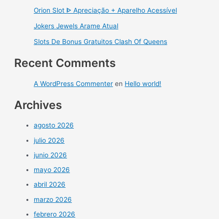
Orion Slot ᐈ Apreciação + Aparelho Acessível
Jokers Jewels Arame Atual
Slots De Bonus Gratuitos Clash Of Queens
Recent Comments
A WordPress Commenter
en
Hello world!
Archives
agosto 2026
julio 2026
junio 2026
mayo 2026
abril 2026
marzo 2026
febrero 2026