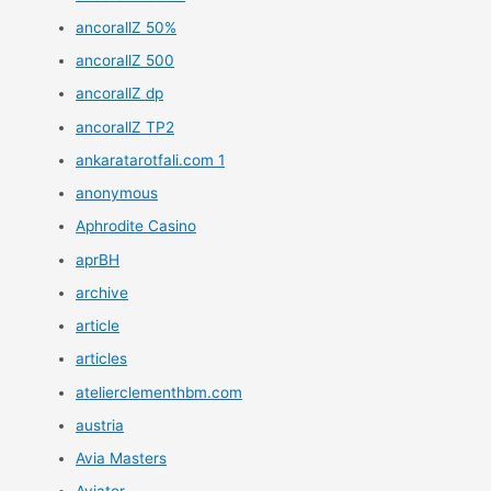
ancorallZ 50%
ancorallZ 500
ancorallZ dp
ancorallZ TP2
ankaratarotfali.com 1
anonymous
Aphrodite Casino
aprBH
archive
article
articles
atelierclementhbm.com
austria
Avia Masters