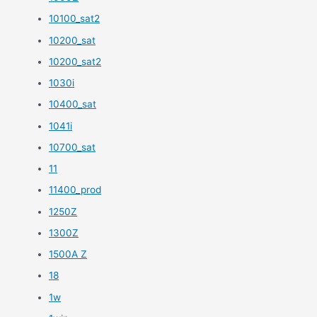
10100_sat2
10200_sat
10200_sat2
1030i
10400_sat
1041i
10700_sat
11
11400_prod
1250Z
1300Z
1500A Z
18
1w