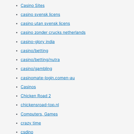
Casino Sites
casino svensk licens
casino utan svensk licens
casino zonder crucks netherlands
casino-glory india
casino/betting
casino/betting/nutra
casino/gambling
casinomate-login.comen-au
Casinos
Chicken Road 2
chickensroad-top.nl
Computers, Games
crazy time
csdino