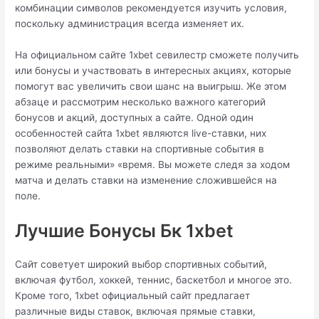
комбинации символов рекомендуется изучить условия,
поскольку администрация всегда изменяет их.
На официальном сайте 1xbet севилестр сможете получить
или бонусы и участвовать в интересных акциях, которые
помогут вас увеличить свои шанс на выигрыш. Же этом
абзаце и рассмотрим несколько важного категорий
бонусов и акций, доступных а сайте. Одной один
особенностей сайта 1xbet являются live-ставки, них
позволяют делать ставки на спортивные события в
режиме реальными» «время. Вы можете следя за ходом
матча и делать ставки на изменение сложившейся на
поле.
Лучшие Бонусы Бк 1xbet
Сайт советует широкий выбор спортивных событий,
включая футбол, хоккей, теннис, баскетбол и многое это.
Кроме того, 1xbet официальный сайт предлагает
различные виды ставок, включая прямые ставки,