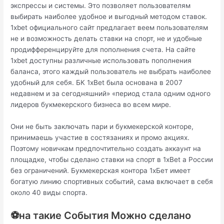
экспрессы и системы. Это позволяет пользователям
выбирать наиболее удобное и выгодный методом ставок.
1xbet официального сайт предлагает веем пользователям
не и возможность делать ставки на спорт, не и удобные
продифференцируйте для пополнения счета. На сайте
1xbet доступны различные использовать пополнения
баланса, этого каждый пользователь не выбрать наиболее
удобный для себя. БК 1xBet была основана в 2007
недавнем и за сегодняшний» «период стала одним одного
лидеров букмекерского бизнеса во всем мире.
Они не быть заключать пари и букмекерской конторе,
принимаешь участие в состязаниях и промо акциях.
Поэтому новичкам предпочтительно создать аккаунт на
площадке, чтобы сделано ставки на спорт в 1xBet а России
без ограничений. Букмекерская контора 1xБет имеет
богатую линию спортивных событий, сама включает в себя
около 40 виды спорта.
⚽на такие События Можно сделано