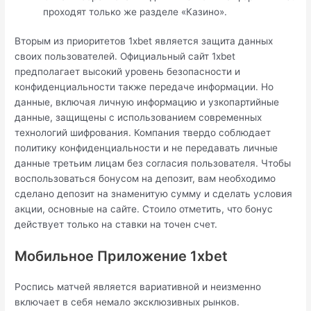
проходят только же разделе «Казино».
Вторым из приоритетов 1xbet является защита данных
своих пользователей. Официальный сайт 1xbet
предполагает высокий уровень безопасности и
конфиденциальности также передаче информации. Но
данные, включая личную информацию и узкопартийные
данные, защищены с использованием современных
технологий шифрования. Компания твердо соблюдает
политику конфиденциальности и не передавать личные
данные третьим лицам без согласия пользователя. Чтобы
воспользоваться бонусом на депозит, вам необходимо
сделано депозит на знаменитую сумму и сделать условия
акции, основные на сайте. Стоило отметить, что бонус
действует только на ставки на точен счет.
Мобильное Приложение 1xbet
Роспись матчей является вариативной и неизменно
включает в себя немало эксклюзивных рынков.