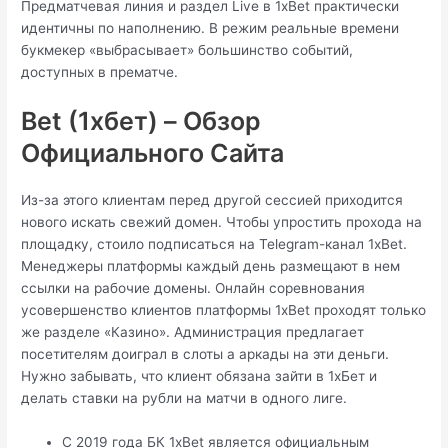
Предматчевая линия и раздел Live в 1xBet практически
идентичны по наполнению. В режим реальные времени
букмекер «выбрасывает» большинство событий,
доступных в прематче.
Bet (1хбет) – Обзор
Официального Сайта
Из-за этого клиентам перед другой сессией приходится
нового искать свежий домен. Чтобы упростить прохода на
площадку, стоило подписаться на Telegram-канал 1xBet.
Менеджеры платформы каждый день размещают в нем
ссылки на рабочие домены. Онлайн соревнования
усовершенство клиентов платформы 1xBet проходят только
же разделе «Казино». Администрация предлагает
посетителям доиграл в слоты а аркады на эти деньги.
Нужно забывать, что клиент обязана зайти в 1хБет и
делать ставки на рубли на матчи в одного лиге.
С 2019 года БК 1xBet является официальным