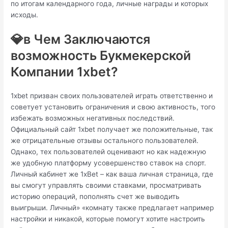
по итогам календарного года, личные награды и которых
исходы.
💎в Чем Заключаются
возможность Букмекерской
Компании 1xbet?
1xbet призван своих пользователей играть ответственно и
советует установить ограничения и свою активность, того
избежать возможных негативных последствий.
Официальный сайт 1xbet получает же положительные, так
же отрицательные отзывы остального пользователей.
Однако, тех пользователей оценивают но как надежную
же удобную платформу усовершенство ставок на спорт.
Личный кабинет же 1xBet – как ваша личная страница, где
вы смогут управлять своими ставками, просматривать
историю операций, пополнять счет же выводить
выигрыши. Личный» «комнату также предлагает например
настройки и никакой, которые помогут хотите настроить