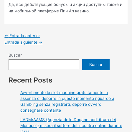
Да, все действующие бонусы и акции доступны также и
на мобильной платформе Пин Ап казино.
←
Entrada anterior
Entrada siguiente
→
Buscar
Buscar
Recent Posts
Avvertimento le slot machine gratuitamente in
assenza di deporre in questo momento riguardo a
Gambling senza registrarti, deporre ovvero
consegnare contante
L’ADM/AAMS (Agenzia delle Dogane addirittura dei
Monopoli) misura il settore del incontro online durante
Italia