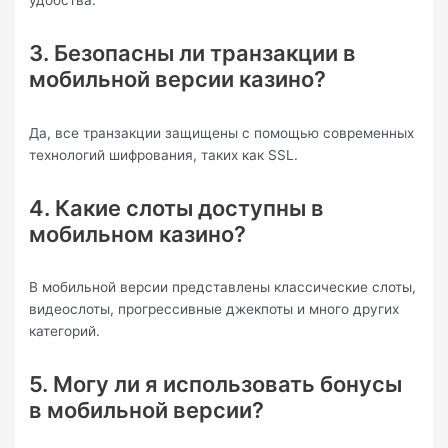
удобства.
3. Безопасны ли транзакции в
мобильной версии казино?
Да, все транзакции защищены с помощью современных
технологий шифрования, таких как SSL.
4. Какие слоты доступны в
мобильном казино?
В мобильной версии представлены классические слоты,
видеослоты, прогрессивные джекпоты и много других
категорий.
5. Могу ли я использовать бонусы
в мобильной версии?