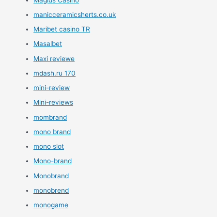
manicceramicsherts.co.uk
Maribet casino TR
Masalbet
Maxi reviewe
mdash.ru 170
mini-review
Mini-reviews
mombrand
mono brand
mono slot
Mono-brand
Monobrand
monobrend
monogame