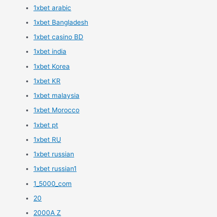
1xbet arabic
1xbet Bangladesh
1xbet casino BD
1xbet india
1xbet Korea
1xbet KR
1xbet malaysia
1xbet Morocco
1xbet pt
1xbet RU
1xbet russian
1xbet russian1
1_5000_com
20
2000A Z