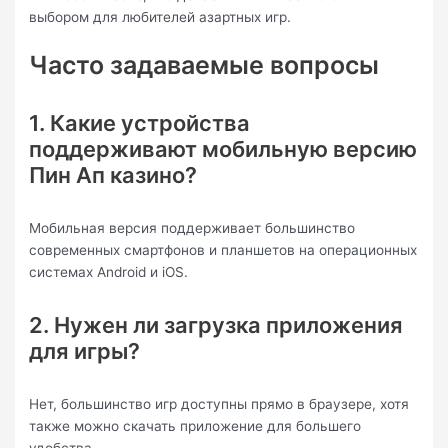
выбором для любителей азартных игр.
Часто задаваемые вопросы
1. Какие устройства
поддерживают мобильную версию
Пин Ап казино?
Мобильная версия поддерживает большинство
современных смартфонов и планшетов на операционных
системах Android и iOS.
2. Нужен ли загрузка приложения
для игры?
Нет, большинство игр доступны прямо в браузере, хотя
также можно скачать приложение для большего