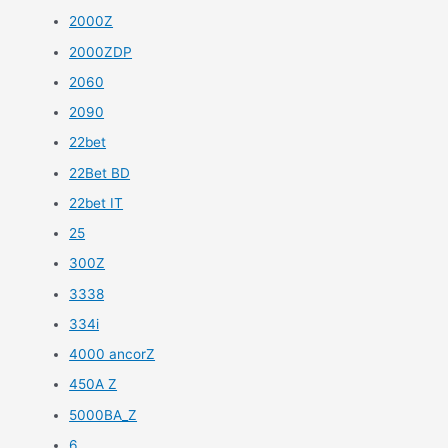
2000Z
2000ZDP
2060
2090
22bet
22Bet BD
22bet IT
25
300Z
3338
334i
4000 ancorZ
450A Z
5000BA_Z
6