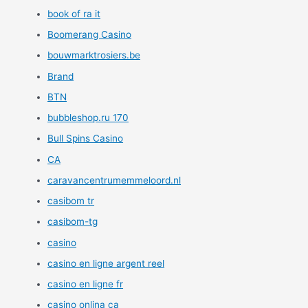
book of ra it
Boomerang Casino
bouwmarktrosiers.be
Brand
BTN
bubbleshop.ru 170
Bull Spins Casino
CA
caravancentrumemmeloord.nl
casibom tr
casibom-tg
casino
casino en ligne argent reel
casino en ligne fr
casino onlina ca