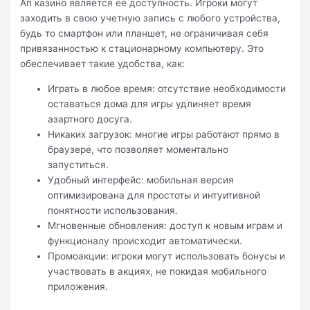
Ап казино является ее доступность. Игроки могут
заходить в свою учетную запись с любого устройства,
будь то смартфон или планшет, не ограничивая себя
привязанностью к стационарному компьютеру. Это
обеспечивает такие удобства, как:
Играть в любое время: отсутствие необходимости
оставаться дома для игры удлиняет время
азартного досуга.
Никаких загрузок: многие игры работают прямо в
браузере, что позволяет моментально
запуститься.
Удобный интерфейс: мобильная версия
оптимизирована для простоты и интуитивной
понятности использования.
Мгновенные обновления: доступ к новым играм и
функционалу происходит автоматически.
Промоакции: игроки могут использовать бонусы и
участвовать в акциях, не покидая мобильного
приложения.