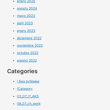
enero 2025
agosto 2024
mayo 2023
abril 2023
enero 2023
diciembre 2022
noviembre 2022
octubre 2022
agosto 2022
Categories
! Без рубрики
!Category
03_07_IT_AKS
08_07_ch_work