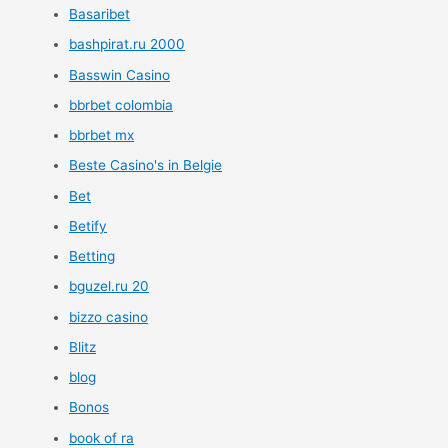
Basaribet
bashpirat.ru 2000
Basswin Casino
bbrbet colombia
bbrbet mx
Beste Casino's in Belgie
Bet
Betify
Betting
bguzel.ru 20
bizzo casino
Blitz
blog
Bonos
book of ra