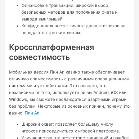
Финансовые транзакции: широкий выбор
безопасных методов для пополнения счета и
вывода выигрышей.
Конфиденциальность: личные данные игроков не
передаются третьим лицам.
Кроссплатформенная
совместимость
Мобильная версия Пин Ап казино также обеспечивает
отличную совместимость с различными операционными
системами и устройствами. Это означает, что
независимо от того, используете ли вы Android, iOS или
Windows, вы сможете наслаждаться азартными играми
без проблем. Некоторые из основных причин, почему это
важно:
Пин Ап
Широкий охват: позволяет большему числу
игроков присоединиться к игровой платформе.
Улучшение опыта: отсутствие зависаний и ошибок