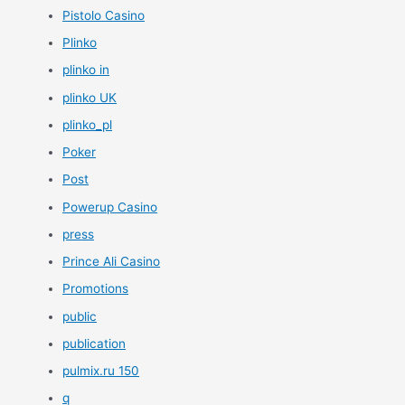
Pistolo Casino
Plinko
plinko in
plinko UK
plinko_pl
Poker
Post
Powerup Casino
press
Prince Ali Casino
Promotions
public
publication
pulmix.ru 150
q