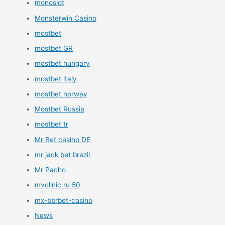
monoslot
Monsterwin Casino
mostbet
mostbet GR
mostbet hungary
mostbet italy
mostbet norway
Mostbet Russia
mostbet tr
Mr Bet casino DE
mr jack bet brazil
Mr Pacho
mvclinic.ru 50
mx-bbrbet-casino
News