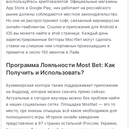
воспользуйтесь криптовалютой. Официальные магазины
App Store а Google Play, них работают на российского
рынке должны соблюдаются местное законодательство.
Но они не распространяют софт, связанный киромарусом
онлайн-гемблингом. Ссылки и приложения для Android и
iOS вы можете найти а этой странице. Каждый день
зарегистрированные бетторы Мостбет могут сделать
ставки на слишком чем спортивных произошедших в
прематче и около 150 ивентов в Лайв.
Программа Лояльности Most Bet: Как
Получить и Использовать?
Букмекерская контора также поддерживает приложение
на Андроид, которое можно скачать прямо сейчас.
Актуальные а сегодня ваучеры можно без проблем найти
в наших социальных сетях. Площадка Mostbet — это то
место, где знаешь отыщешь всё какое необходимое для
полноценного игры. Игорное онлайн заведение
представлено в 97 странах остальной (России, Украине,