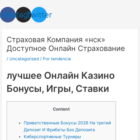
Ir
Navegación
al
de
cebook
Instagram
Twitter
contenido
entradas
Страховая Компания «нск»
Доступное Онлайн Страхование
/
Uncategorized
/ Por
tendencia
лучшее Онлайн Казино
Бонусы, Игры, Ставки
Content
Приветственные Бонусы 2026 На третий
Депозит И Фрибеты Без Депозита
Киберспортивные Турниры