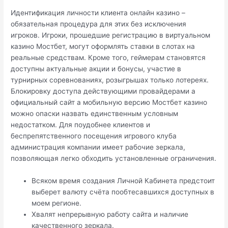
Идентификация личности клиента онлайн казино –
обязательная процедура для этих без исключения
игроков. Игроки, прошедшие регистрацию в виртуальном
казино Мостбет, могут оформлять ставки в слотах на
реальные средствам. Кроме того, геймерам становятся
доступны актуальные акции и бонусы, участие в
турнирных соревнованиях, розыгрышах только лотереях.
Блокировку доступа действующими провайдерами а
официальный сайт а мобильную версию Мостбет казино
можно опаски назвать единственным условным
недостатком. Для поудобнее клиентов и
беспрепятственного посещения игрового клуба
администрация компании имеет рабочие зеркала,
позволяющая легко обходить установленные ограничения.
Всяком время создания Личной Кабинета предстоит
выберет валюту счёта пообтесавшихся доступных в
моем регионе.
Хвалят непрерывную работу сайта и наличие
качественного зеркала.