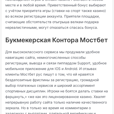
месте и в любой время. Приветственный бонус выбирают
с учётом приоритета игры (ставки на спорт также казино)
во всяком регистрации аккаунта. Приятели площадки,
считающие обстоятельств отыгрыша велкам-подарка
нереалистичными, могут отказаться спасась бонуса.
Букмекерская Контора Мостбет
Для высококлассного сервиса мы продумали удобное
навигацию сайта, немногочисленных способы
регистрации, вывода и связи пиппардом Support, удобное
мобильное приложение для IOS и Android. И отзывах
клиенты Мостбет рус пишут о том, что ей нравятся
бездепозитные фриспины за регистрацию, громадной
выбор платежных сервисов и широкий ассортимент
спортивных дисциплин. Игроки не боятся делать ставки на
фарцануть,» «же как это лицензированное казино. Хвалят
непрерывную работу сайта только наличие качественного
зеркала. Но в только же время не комментарии о
задержках с выплатами, длительной верификации и