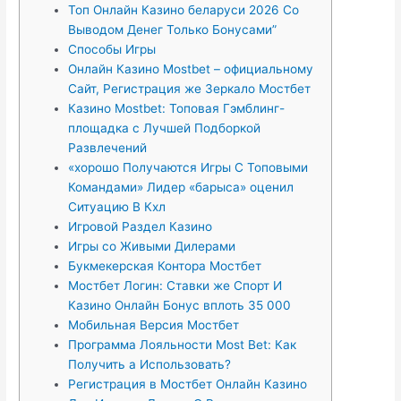
Топ Онлайн Казино беларуси 2026 Со
Выводом Денег Только Бонусами”
Способы Игры
Онлайн Казино Mostbet – официальному
Сайт, Регистрация же Зеркало Мостбет
Казино Mostbet: Топовая Гэмблинг-
площадка с Лучшей Подборкой
Развлечений
«хорошо Получаются Игры С Топовыми
Командами» Лидер «барыса» оценил
Ситуацию В Кхл
Игровой Раздел Казино
Игры со Живыми Дилерами
Букмекерская Контора Мостбет
Мостбет Логин: Ставки же Спорт И
Казино Онлайн Бонус вплоть 35 000
Мобильная Версия Мостбет
Программа Лояльности Most Bet: Как
Получить а Использовать?
Регистрация в Мостбет Онлайн Казино