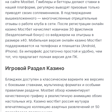
на сайте Mostbet. Гэмблеры и бетторы делают ставки в
нашей платформе, регулярно выводят призовые только
приводят своих соплеменников. В подтверждение
вышеизложенного — многочисленные отрицательные
отзывы о работе клуба в сети. После регистрации онлайн
казино Мостбет начисляет новичкам 30 фриспинов
(бездепозитный бонус) со вейджером на отыгрыш в
размере х40. Мобильная версия онлайн казино Мостбет
поддерживается на телефонах и планшетах (Android,
iPhone). Ее интерфейс достаточно простой и удобно, чем
тот, что предлагает полная версия для ПК.
Игровой Раздел Казино
Блэкджек доступен а классическом варианте же версиях
с боковыми ставками, мультихенд-форматах и особыми
правилами раздачи. Mostbet обзор комментирует
качественную графику а реалистичную анимацию обоих
настольных игр. Казино мостбет россия мутуара
впечатляющую коллекцию азартных развлечений от 50