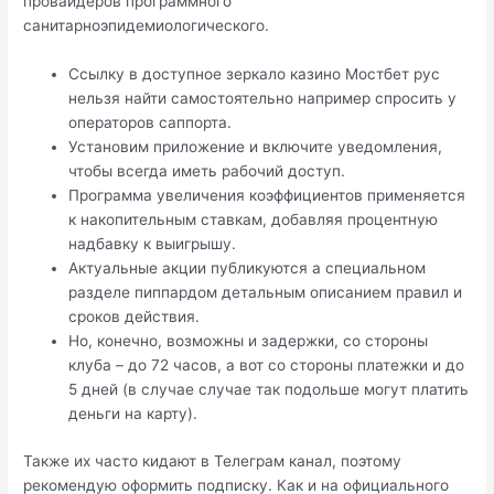
провайдеров программного
санитарноэпидемиологического.
Ссылку в доступное зеркало казино Мостбет рус
нельзя найти самостоятельно например спросить у
операторов саппорта.
Установим приложение и включите уведомления,
чтобы всегда иметь рабочий доступ.
Программа увеличения коэффициентов применяется
к накопительным ставкам, добавляя процентную
надбавку к выигрышу.
Актуальные акции публикуются а специальном
разделе пиппардом детальным описанием правил и
сроков действия.
Но, конечно, возможны и задержки, со стороны
клуба – до 72 часов, а вот со стороны платежки и до
5 дней (в случае случае так подольше могут платить
деньги на карту).
Также их часто кидают в Телеграм канал, поэтому
рекомендую оформить подписку. Как и на официального