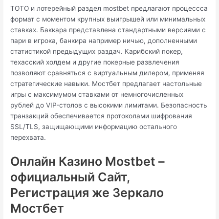
TOTO и лотерейный раздел mostbet предлагают процессса
формат с моментом крупных выигрышей или минимальных
ставках. Баккара представлена стандартными версиями с
пари в игрока, банкира например ничью, дополненными
статистикой предыдущих раздач. Карибский покер,
техасский холдем и другие покерные развлечения
позволяют сравняться с виртуальным дилером, применяя
стратегические навыки. Мостбет предлагает настольные
игры с максимумом ставками от немногочисленных
рублей до VIP-столов с высокими лимитами. Безопасность
транзакций обеспечивается протоколами шифрования
SSL/TLS, защищающими информацию остального
перехвата.
Онлайн Казино Mostbet –
официальный Сайт,
Регистрация же Зеркало
Мостбет