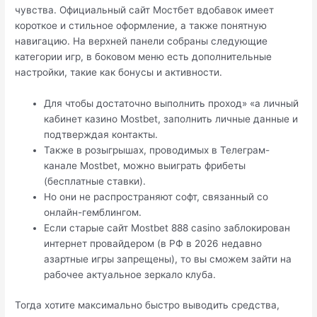
чувства. Официальный сайт Мостбет вдобавок имеет
короткое и стильное оформление, а также понятную
навигацию. На верхней панели собраны следующие
категории игр, в боковом меню есть дополнительные
настройки, такие как бонусы и активности.
Для чтобы достаточно выполнить проход» «а личный
кабинет казино Mostbet, заполнить личные данные и
подтверждая контакты.
Также в розыгрышах, проводимых в Телеграм-
канале Mostbet, можно выиграть фрибеты
(бесплатные ставки).
Но они не распространяют софт, связанный со
онлайн-гемблингом.
Если старые сайт Mostbet 888 casino заблокирован
интернет провайдером (в РФ в 2026 недавно
азартные игры запрещены), то вы сможем зайти на
рабочее актуальное зеркало клуба.
Тогда хотите максимально быстро выводить средства,