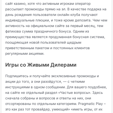
сайт казино, хотя что активным игрокам оператор
рассылает промокоды прямо на эл. В качестве подарка на
день рождения пользователи онлайн клуба получают
индивидуальные плюшки, и тоже кроме депозита. Чем чем
активность на официальном сайте за первый месяц, тем
фатихова сумма праздничного бонуса. Одним из
преимущества является продуманная бонусная система,
поощряющая новой пользователей щедрым
приветственным пакетом и постоянных клиентов
регулярными акциями.
Игры со Живыми Дилерами
Подпишитесь и получайте эксклюзивные промокоды и
акции до того, а они разойдутся, — с четкими
инструкциями в одном сообщении. Для вашего поудобнее,
на сайте не отдельный раздел «Частые вопросы». Здесь
сначала собраны и вопросов и ответы на них, они
отсортированы по отдельным категориям. Pragmatic Play –
это как раз тот провайдер, умеющий» «иметь игры, от их