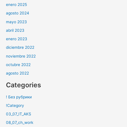
enero 2025
agosto 2024
mayo 2023
abril 2023
enero 2023
diciembre 2022
noviembre 2022
octubre 2022
agosto 2022
Categories
! Без рубрики
!Category
03_07_IT_AKS
08_07_ch_work