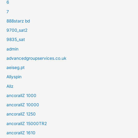
6
7
888starz bd
9700_sat2
9835_sat
admin
advancedgroupservices.co.uk
aeiseg.pt
Allyspin
Allz
ancorallZ 1000
ancorallZ 10000
ancorallZ 1250
ancorallZ 15000TR2
ancorallZ 1610