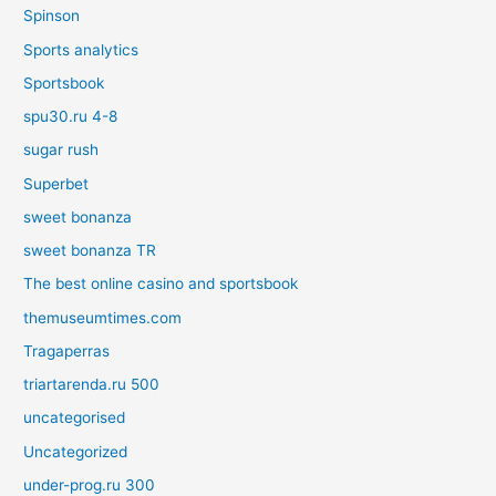
Spinson
Sports analytics
Sportsbook
spu30.ru 4-8
sugar rush
Superbet
sweet bonanza
sweet bonanza TR
The best online casino and sportsbook
themuseumtimes.com
Tragaperras
triartarenda.ru 500
uncategorised
Uncategorized
under-prog.ru 300