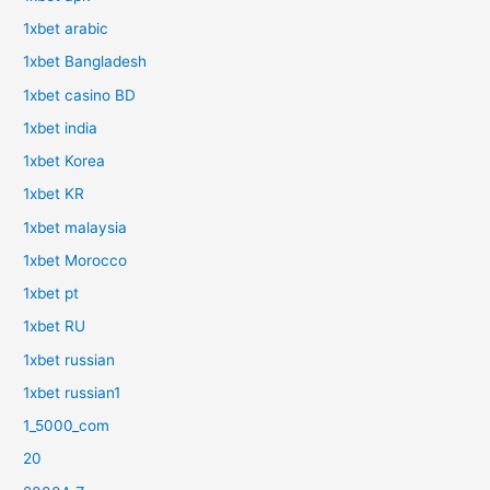
1xbet arabic
1xbet Bangladesh
1xbet casino BD
1xbet india
1xbet Korea
1xbet KR
1xbet malaysia
1xbet Morocco
1xbet pt
1xbet RU
1xbet russian
1xbet russian1
1_5000_com
20