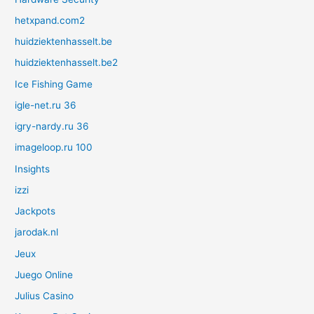
hetxpand.com2
huidziektenhasselt.be
huidziektenhasselt.be2
Ice Fishing Game
igle-net.ru 36
igry-nardy.ru 36
imageloop.ru 100
Insights
izzi
Jackpots
jarodak.nl
Jeux
Juego Online
Julius Casino