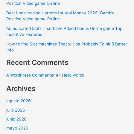
Position Video game On line
Best Local casino Harbors for real Money 2026: Gamble
Position Video game On line
An educated Slots That have Added bonus Online game Top
Incentive Features
How to find Slot machines That will be Probably To hit 5 Better
Info
Recent Comments
A WordPress Commenter
en
Hello world!
Archives
agosto 2026
julio 2026
junio 2026
mayo 2026