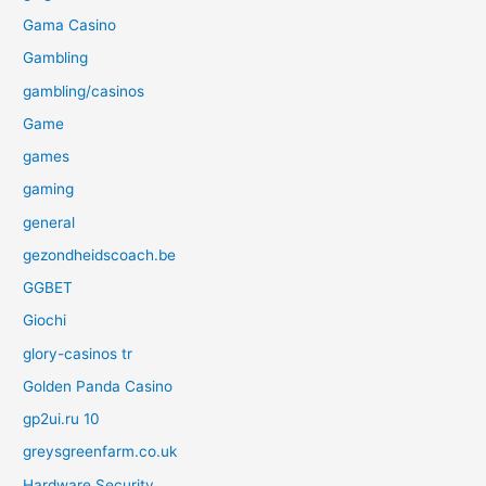
Gama Casino
Gambling
gambling/casinos
Game
games
gaming
general
gezondheidscoach.be
GGBET
Giochi
glory-casinos tr
Golden Panda Casino
gp2ui.ru 10
greysgreenfarm.co.uk
Hardware Security