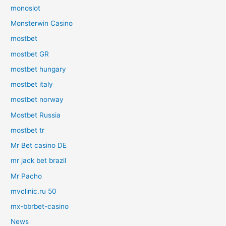
monoslot
Monsterwin Casino
mostbet
mostbet GR
mostbet hungary
mostbet italy
mostbet norway
Mostbet Russia
mostbet tr
Mr Bet casino DE
mr jack bet brazil
Mr Pacho
mvclinic.ru 50
mx-bbrbet-casino
News