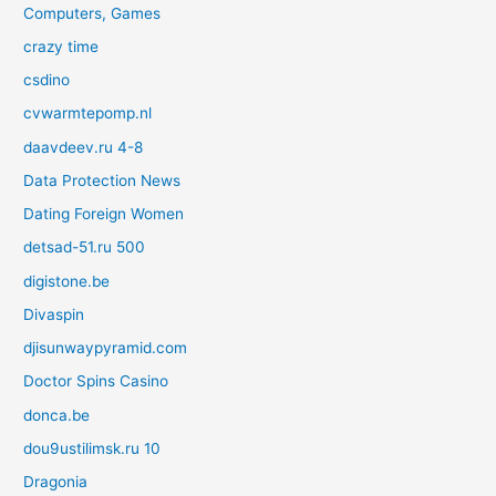
Computers, Games
crazy time
csdino
cvwarmtepomp.nl
daavdeev.ru 4-8
Data Protection News
Dating Foreign Women
detsad-51.ru 500
digistone.be
Divaspin
djisunwaypyramid.com
Doctor Spins Casino
donca.be
dou9ustilimsk.ru 10
Dragonia