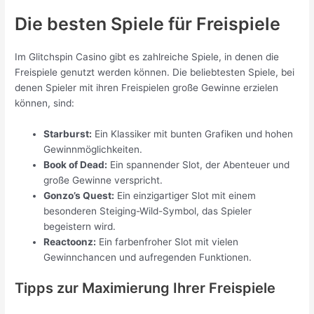
Die besten Spiele für Freispiele
Im Glitchspin Casino gibt es zahlreiche Spiele, in denen die
Freispiele genutzt werden können. Die beliebtesten Spiele, bei
denen Spieler mit ihren Freispielen große Gewinne erzielen
können, sind:
Starburst:
Ein Klassiker mit bunten Grafiken und hohen
Gewinnmöglichkeiten.
Book of Dead:
Ein spannender Slot, der Abenteuer und
große Gewinne verspricht.
Gonzo’s Quest:
Ein einzigartiger Slot mit einem
besonderen Steiging-Wild-Symbol, das Spieler
begeistern wird.
Reactoonz:
Ein farbenfroher Slot mit vielen
Gewinnchancen und aufregenden Funktionen.
Tipps zur Maximierung Ihrer Freispiele