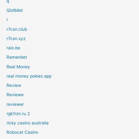
q
Qizilbilet
r
r7csn.club
r7csn.xyz
raio.be
Ramenbet
Real Money
real money pokies app
Review
Reviewe
reviewer
rgk1rzn.ru 2
ricky casino australia
Robocat Casino