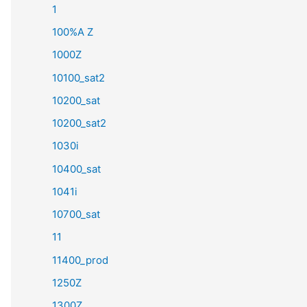
1
100%A Z
1000Z
10100_sat2
10200_sat
10200_sat2
1030i
10400_sat
1041i
10700_sat
11
11400_prod
1250Z
1300Z