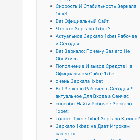
Скорость И Стабильность Зеркала
1xbet
Bet Официальный Сайт
Что что Зеркало 1хбет?
Актуальное Зеркало 1xbet Рабочее
и Сегодня
Bet Зеркало: Почему Без его Не
Обойтись
Пополнение И вывод Средств На
Официальном Сайте 1xbet
очень Зеркала 1xbet
Bet Зеркало Рабочее в Сегодня *
актуальное Для Входа а Сейчас
способы Найти Рабочее Зеркало
1xbet:
только Такое 1xbet Зеркало Казино?
Зеркало 1xbet: не Дает Игрокам
качестве