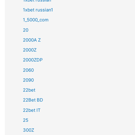
1xbet russian1
1_5000_com
20
2000A Z
2000Z
2000ZDP
2060
2090
22bet
22Bet BD
22bet IT
25
300Z