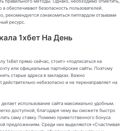
ть правильного методы. Однако, необходимо отметить,
но а обеспечивают безопасность пользователей.
ало, рекомендуется ознакомиться пиппардом отзывами
ный ресурс.
кала 1хбет На День
лу 1xBet прямо сейчас, стоит» «подписаться на
почту или официальные партнёрские сайты. Поэтому
нить старые адреса в закладках. Важно
et действительно небезопасно и не перенаправляет на
 делает использование сайта максимально удобным.
егко доступной, благодаря чему вы сможете быстро
лать саму ставку. Помимо приветственного бонуса
ной предложениям. Среди них выделяются «Счастливая