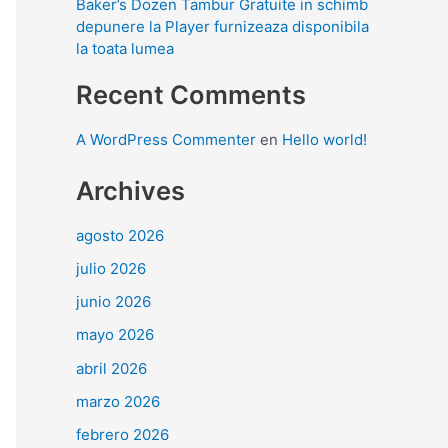
Baker’s Dozen Tambur Gratuite in schimb
depunere la Player furnizeaza disponibila
la toata lumea
Recent Comments
A WordPress Commenter
en
Hello world!
Archives
agosto 2026
julio 2026
junio 2026
mayo 2026
abril 2026
marzo 2026
febrero 2026