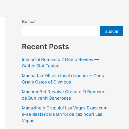
Buscar
Buscar
Recent Posts
Immortal Romance 2 Demo Review —
Gothic Slot Tested
Manhattan Fillip in locul depunere: Opus
Gratis Gates of Olympus
MagnumBet Revolve Gratuite ?i Bonusuri
de Bun venit Generoase
Magazinele Grupului Las Vegas Exact cum
s-se desfa?oara lan?ul de cazinouri Las
Vegas