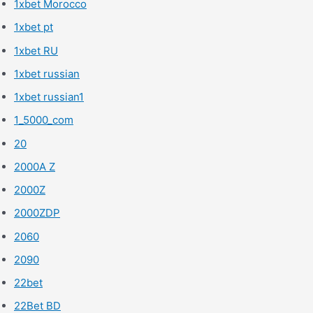
1xbet Morocco
1xbet pt
1xbet RU
1xbet russian
1xbet russian1
1_5000_com
20
2000A Z
2000Z
2000ZDP
2060
2090
22bet
22Bet BD