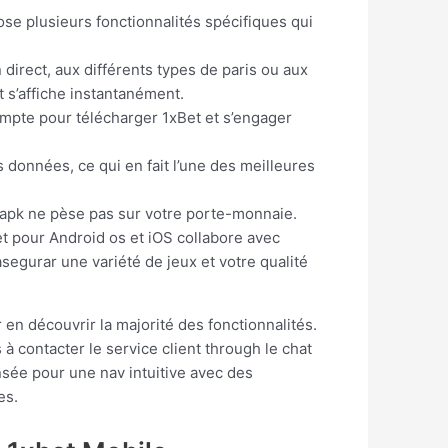
ose plusieurs fonctionnalités spécifiques qui
direct, aux différents types de paris ou aux
t s’affiche instantanément.
compte pour télécharger 1xBet et s’engager
s données, ce qui en fait l’une des meilleures
 apk ne pèse pas sur votre porte-monnaie.
et pour Android os et iOS collabore avec
segurar une variété de jeux et votre qualité
 en découvrir la majorité des fonctionnalités.
à contacter le service client through le chat
pensée pour une nav intuitive avec des
es.