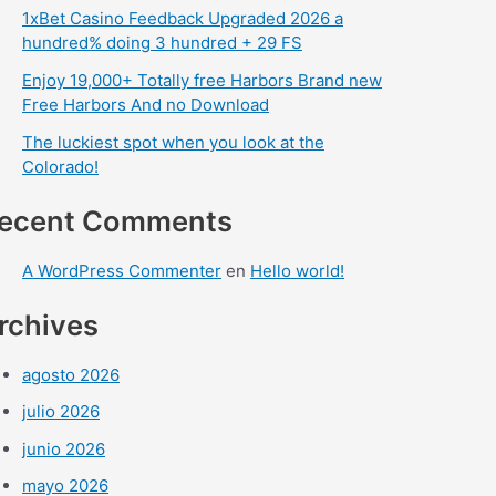
1xBet Casino Feedback Upgraded 2026 a
hundred% doing 3 hundred + 29 FS
Enjoy 19,000+ Totally free Harbors Brand new
Free Harbors And no Download
The luckiest spot when you look at the
Colorado!
ecent Comments
A WordPress Commenter
en
Hello world!
rchives
agosto 2026
julio 2026
junio 2026
mayo 2026