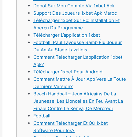
Dépôt Sur Mon Compte Via 1xbet Apk
Support Des Joueurs 1xbet Apk Maroc
Télécharger 1xbet Sur Pc: Installation Et
Aperçu Du Programme
Télécharger L’application 1xbet
Football: Paul Layousse Samb Élu Joueur
Du An Au Stade Lavallois
Comment Télécharger L’application 1xbet
Apk?
Télécharger 1xbet Pour Android
Comment Mettre À Jour App Vers La Toute
Derniere Version?
Beach Handball – Jeux Africains De La
Jeunesse: Les Lioncelles En Feu Avant La
Finale Contre Le Kenya, Ce Mercredi
Football
Comment Télécharger Et Où 1xbet
Software Pour Ios?