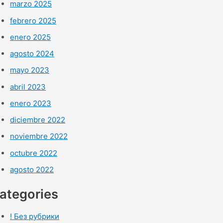
marzo 2025
febrero 2025
enero 2025
agosto 2024
mayo 2023
abril 2023
enero 2023
diciembre 2022
noviembre 2022
octubre 2022
agosto 2022
ategories
! Без рубрики