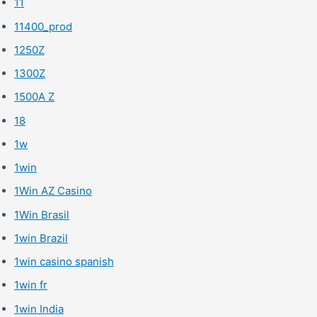
11
11400_prod
1250Z
1300Z
1500A Z
18
1w
1win
1Win AZ Casino
1Win Brasil
1win Brazil
1win casino spanish
1win fr
1win India