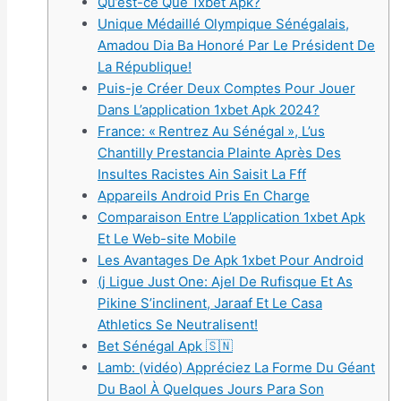
Qu’est-ce Que 1xbet Apk?
Unique Médaillé Olympique Sénégalais,
Amadou Dia Ba Honoré Par Le Président De
La République!
Puis-je Créer Deux Comptes Pour Jouer
Dans L’application 1xbet Apk 2024?
France: « Rentrez Au Sénégal », L’us
Chantilly Prestancia Plainte Après Des
Insultes Racistes Ain Saisit La Fff
Appareils Android Pris En Charge
Comparaison Entre L’application 1xbet Apk
Et Le Web-site Mobile
Les Avantages De Apk 1xbet Pour Android
(j Ligue Just One: Ajel De Rufisque Et As
Pikine S’inclinent, Jaraaf Et Le Casa
Athletics Se Neutralisent!
Bet Sénégal Apk 🇸🇳
Lamb: (vidéo) Appréciez La Forme Du Géant
Du Baol À Quelques Jours Para Son