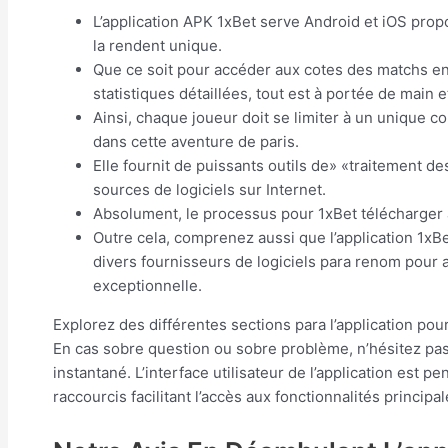
L’application APK 1xBet serve Android et iOS prop
la rendent unique.
Que ce soit pour accéder aux cotes des matchs en 
statistiques détaillées, tout est à portée de main e
Ainsi, chaque joueur doit se limiter à un unique 
dans cette aventure de paris.
Elle fournit de puissants outils de» «traitement de
sources de logiciels sur Internet.
Absolument, le processus pour 1xBet télécharger
Outre cela, comprenez aussi que l’application 1xB
divers fournisseurs de logiciels para renom pour a
exceptionnelle.
Explorez des différentes sections para l’application pour
En cas sobre question ou sobre problème, n’hésitez pas 
instantané. L’interface utilisateur de l’application est 
raccourcis facilitant l’accès aux fonctionnalités principal