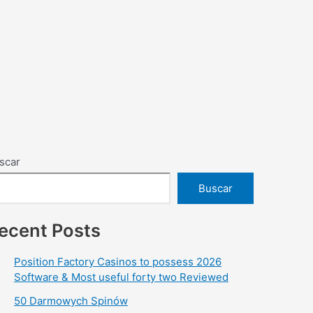
scar
Buscar
ecent Posts
Position Factory Casinos to possess 2026
Software & Most useful forty two Reviewed
50 Darmowych Spinów