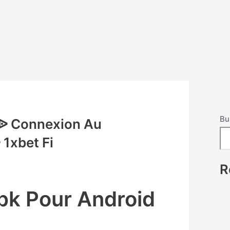
Bu
e ᐉ Connexion Au
 1xbet Fi
R
pk Pour Android