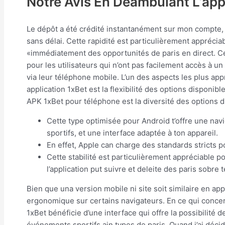
Notre Avis En Déambulant L’app
Le dépôt a été crédité instantanément sur mon compte,
sans délai. Cette rapidité est particulièrement apprécia
«immédiatement des opportunités de paris en direct. Ce
pour les utilisateurs qui n’ont pas facilement accès à u
via leur téléphone mobile. L’un des aspects les plus app
application 1xBet est la flexibilité des options disponibl
APK 1xBet pour téléphone est la diversité des options d
Cette type optimisée pour Android t’offre une navi
sportifs, et une interface adaptée à ton appareil.
En effet, Apple can charge des standards stricts p
Cette stabilité est particulièrement appréciable p
l’application put suivre et deleite des paris sobre 
Bien que una version mobile ni site soit similaire en a
ergonomique sur certains navigateurs. En ce qui concern
1xBet bénéficie d’une interface qui offre la possibilité d
événements sportifs ain types de paris. Quand j’ai décidé