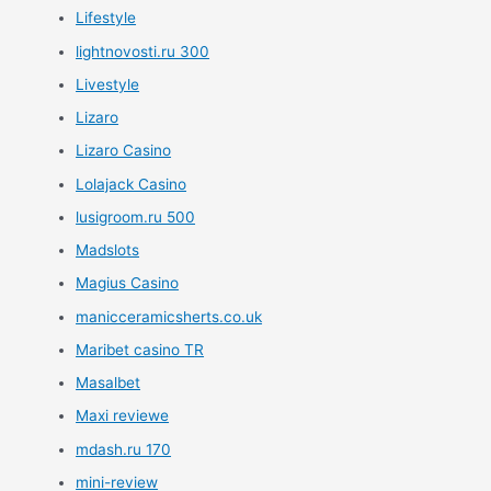
Lifestyle
lightnovosti.ru 300
Livestyle
Lizaro
Lizaro Casino
Lolajack Casino
lusigroom.ru 500
Madslots
Magius Casino
manicceramicsherts.co.uk
Maribet casino TR
Masalbet
Maxi reviewe
mdash.ru 170
mini-review