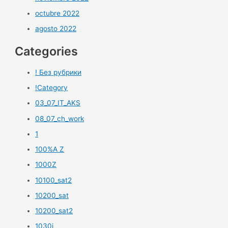
octubre 2022
agosto 2022
Categories
! Без рубрики
!Category
03_07_IT_AKS
08_07_ch_work
1
100%A Z
1000Z
10100_sat2
10200_sat
10200_sat2
1030i