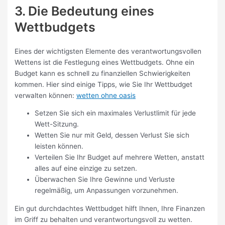
3. Die Bedeutung eines
Wettbudgets
Eines der wichtigsten Elemente des verantwortungsvollen
Wettens ist die Festlegung eines Wettbudgets. Ohne ein
Budget kann es schnell zu finanziellen Schwierigkeiten
kommen. Hier sind einige Tipps, wie Sie Ihr Wettbudget
verwalten können:
wetten ohne oasis
Setzen Sie sich ein maximales Verlustlimit für jede
Wett-Sitzung.
Wetten Sie nur mit Geld, dessen Verlust Sie sich
leisten können.
Verteilen Sie Ihr Budget auf mehrere Wetten, anstatt
alles auf eine einzige zu setzen.
Überwachen Sie Ihre Gewinne und Verluste
regelmäßig, um Anpassungen vorzunehmen.
Ein gut durchdachtes Wettbudget hilft Ihnen, Ihre Finanzen
im Griff zu behalten und verantwortungsvoll zu wetten.