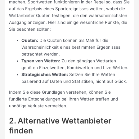
machen. Sportwetten funktionieren in der Regel so, dass Sie
auf das Ergebnis eines Sportereignisses wetten, wobei die
Wettanbieter Quoten festlegen, die den wahrscheinlichsten
Ausgang anzeigen. Hier sind einige wesentliche Punkte, die
Sie beachten sollten:
Quoten:
Die Quoten können als Maß für die
Wahrscheinlichkeit eines bestimmten Ergebnisses
betrachtet werden.
Typen von Wetten:
Zu den gängigen Wettarten
gehören Einzelwetten, Kombiwetten und Live-Wetten.
Strategisches Wetten:
Setzen Sie Ihre Wetten
basierend auf Daten und Statistiken, nicht auf Glück.
Indem Sie diese Grundlagen verstehen, können Sie
fundierte Entscheidungen bei Ihren Wetten treffen und
unnötige Verluste vermeiden.
2. Alternative Wettanbieter
finden