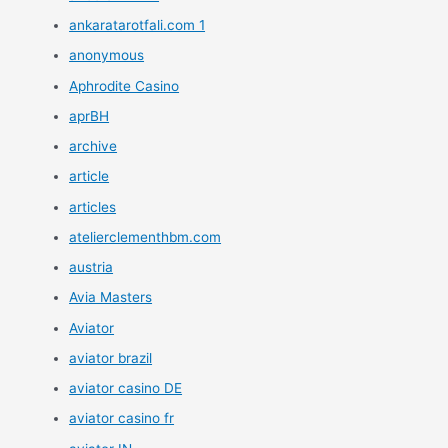
ankaratarotfali.com 1
anonymous
Aphrodite Casino
aprBH
archive
article
articles
atelierclementhbm.com
austria
Avia Masters
Aviator
aviator brazil
aviator casino DE
aviator casino fr