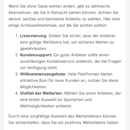
Wenn Sie ohne Oasis wetten wollen, gibt es zahlreiche
Alternativen, die Sie in Betracht ziehen können. Achten Sie
darauf, seriöse und lizensierte Anbieter zu wählen. Hier sind
einige Schlüsselmerkmale, auf die Sie achten sollten:
Lizenzierung:
Stellen Sie sicher, dass der Anbieter
eine gültige Wettlizenz hat, um sicheres Wetten zu
gewährleisten.
Kundensupport:
Ein guter Anbieter sollte einen
zuverlässigen Kundenservice anbieten, der bei Fragen
zur Verfügung steht.
Willkommensangebote:
Viele Plattformen bieten
attraktive Boni für neue Kunden an, nutzen Sie diese
Möglichkeiten.
Vielfalt der Wettarten:
Wählen Sie einen Anbieter, der
eine breite Auswahl an Sportarten und
Wettmöglichkeiten anbietet.
Durch eine sorgfältige Auswahl des Wettanbieters können
Sie sicherstellen, dass Sie ein positives Wetterlebnis haben.