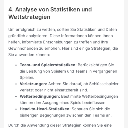
4. Analyse von Statistiken und
Wettstrategien
Um erfolgreich zu wetten, sollten Sie Statistiken und Daten
gründlich analysieren. Diese Informationen können Ihnen
helfen, informierte Entscheidungen zu treffen und Ihre
Gewinnchancen zu erhöhen. Hier sind einige Strategien, die
Sie anwenden können:
Team- und Spielerstatistiken:
Berücksichtigen Sie
die Leistung von Spielern und Teams in vergangenen
Spielen.
Verletzungen:
Achten Sie darauf, ob Schlüsselspieler
verletzt oder nicht einsatzbereit sind.
Wetterbedingungen:
Bestimmte Wetterbedingungen
können den Ausgang eines Spiels beeinflussen.
Head-to-Head-Statistiken:
Schauen Sie sich die
bisherigen Begegnungen zwischen den Teams an.
Durch die Anwendung dieser Strategien können Sie eine