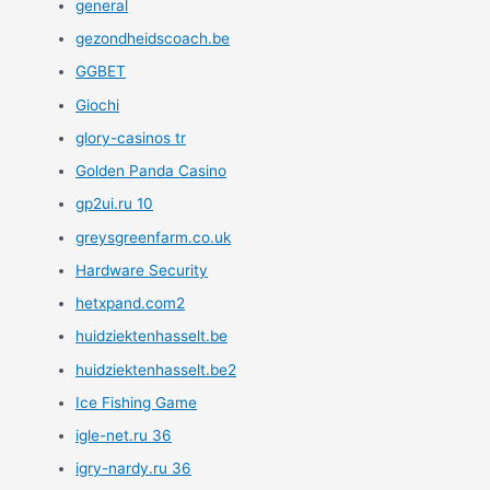
general
gezondheidscoach.be
GGBET
Giochi
glory-casinos tr
Golden Panda Casino
gp2ui.ru 10
greysgreenfarm.co.uk
Hardware Security
hetxpand.com2
huidziektenhasselt.be
huidziektenhasselt.be2
Ice Fishing Game
igle-net.ru 36
igry-nardy.ru 36