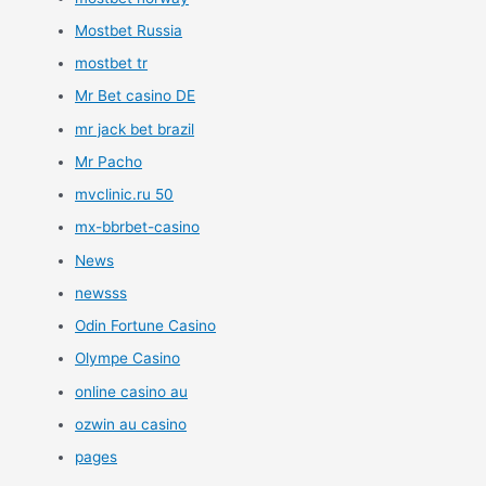
Mostbet Russia
mostbet tr
Mr Bet casino DE
mr jack bet brazil
Mr Pacho
mvclinic.ru 50
mx-bbrbet-casino
News
newsss
Odin Fortune Casino
Olympe Casino
online casino au
ozwin au casino
pages