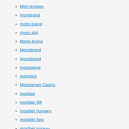
Mini-reviews
mombrand
mono brand
mono slot
Mono-brand
Monobrand
monobrend
monogame
monoslot
Monsterwin Casino
mostbet
mostbet GR
mostbet hungary
mostbet italy
mostbet norway