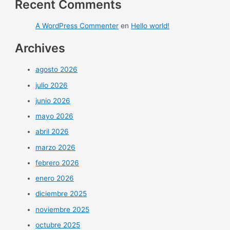
Recent Comments
A WordPress Commenter
en
Hello world!
Archives
agosto 2026
julio 2026
junio 2026
mayo 2026
abril 2026
marzo 2026
febrero 2026
enero 2026
diciembre 2025
noviembre 2025
octubre 2025