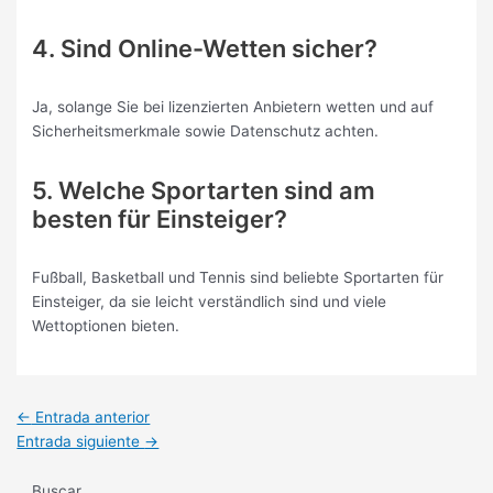
4. Sind Online-Wetten sicher?
Ja, solange Sie bei lizenzierten Anbietern wetten und auf
Sicherheitsmerkmale sowie Datenschutz achten.
5. Welche Sportarten sind am
besten für Einsteiger?
Fußball, Basketball und Tennis sind beliebte Sportarten für
Einsteiger, da sie leicht verständlich sind und viele
Wettoptionen bieten.
←
Entrada anterior
Entrada siguiente
→
Buscar