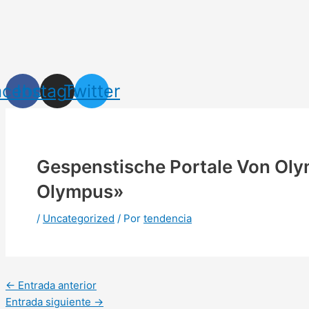
Ir
Navegación
al
de
contenido
entradas
acebook
Instagram
Twitter
Gespenstische Portale Von Oly
Olympus»
/
Uncategorized
/ Por
tendencia
←
Entrada anterior
Entrada siguiente
→