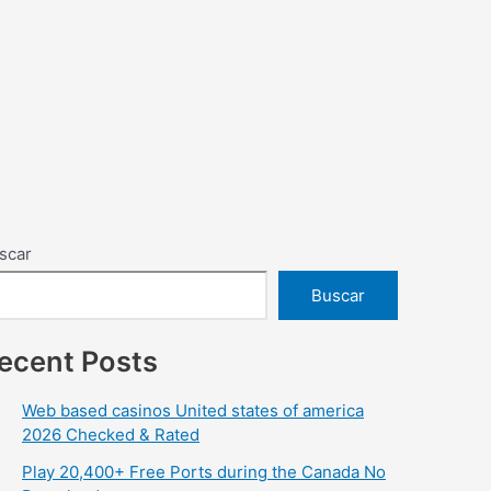
scar
Buscar
ecent Posts
Web based casinos United states of america
2026 Checked & Rated
Play 20,400+ Free Ports during the Canada No