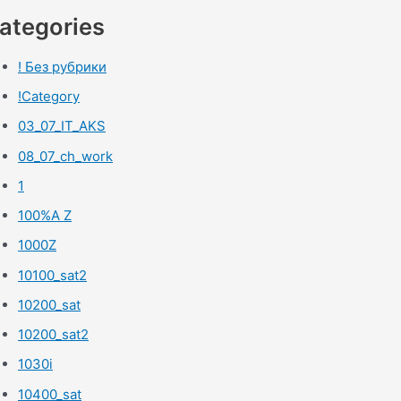
ategories
! Без рубрики
!Category
03_07_IT_AKS
08_07_ch_work
1
100%A Z
1000Z
10100_sat2
10200_sat
10200_sat2
1030i
10400_sat