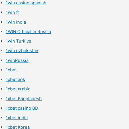
1win casino spanish
1win fr
1win India
1WIN Official In Russia
1win Turkiye
1win uzbekistan
1winRussia
1xbet
1xbet apk
1xbet arabic
1xbet Bangladesh
1xbet casino BD
1xbet india
1xbet Korea