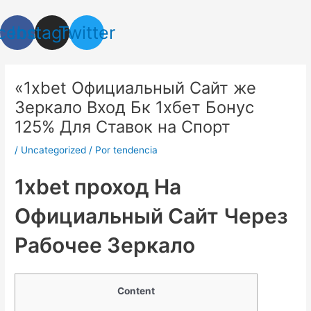
Ir
Navegación
al
de
cebook
Instagram
Twitter
contenido
entradas
«1xbet Официальный Сайт же
Зеркало Вход Бк 1хбет Бонус
125% Для Ставок на Спорт
/
Uncategorized
/ Por
tendencia
1xbet проход На
Официальный Сайт Через
Рабочее Зеркало
Content