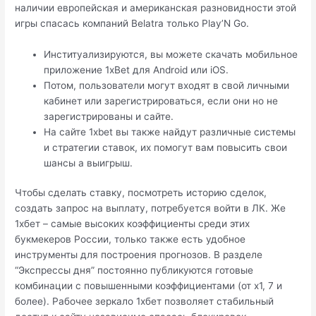
наличии европейская и американская разновидности этой
игры спасась компаний Belatra только Play’N Go.
Институализируются, вы можете скачать мобильное
приложение 1xBet для Android или iOS.
Потом, пользователи могут входят в свой личными
кабинет или зарегистрироваться, если они но не
зарегистрированы и сайте.
На сайте 1xbet вы также найдут различные системы
и стратегии ставок, их помогут вам повысить свои
шансы а выигрыш.
Чтобы сделать ставку, посмотреть историю сделок,
создать запрос на выплату, потребуется войти в ЛК. Же
1хбет – самые высоких коэффициенты среди этих
букмекеров России, только также есть удобное
инструменты для построения прогнозов. В разделе
“Экспрессы дня” постоянно публикуются готовые
комбинации с повышенными коэффициентами (от x1, 7 и
более). Рабочее зеркало 1хбет позволяет стабильный