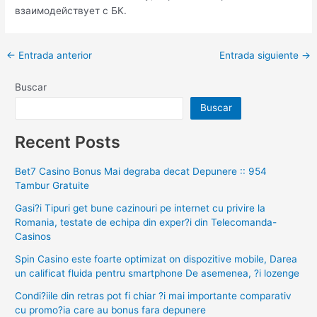
взаимодействует с БК.
←
Entrada anterior
Entrada siguiente
→
Buscar
Buscar
Recent Posts
Bet7 Casino Bonus Mai degraba decat Depunere :: 954
Tambur Gratuite
Gasi?i Tipuri get bune cazinouri pe internet cu privire la
Romania, testate de echipa din exper?i din Telecomanda-
Casinos
Spin Casino este foarte optimizat on dispozitive mobile, Darea
un calificat fluida pentru smartphone De asemenea, ?i lozenge
Condi?iile din retras pot fi chiar ?i mai importante comparativ
cu promo?ia care au bonus fara depunere