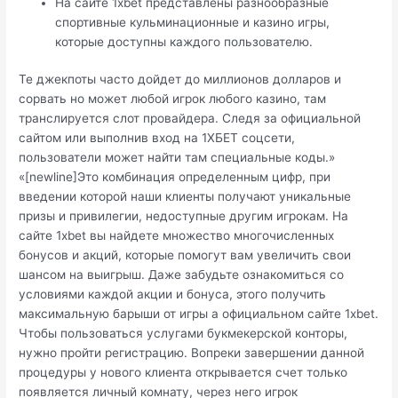
На сайте 1xbet представлены разнообразные
спортивные кульминационные и казино игры,
которые доступны каждого пользователю.
Те джекпоты часто дойдет до миллионов долларов и
сорвать но может любой игрок любого казино, там
транслируется слот провайдера. Следя за официальной
сайтом или выполнив вход на 1ХБЕТ соцсети,
пользователи может найти там специальные коды.»
«[newline]Это комбинация определенным цифр, при
введении которой наши клиенты получают уникальные
призы и привилегии, недоступные другим игрокам. На
сайте 1xbet вы найдете множество многочисленных
бонусов и акций, которые помогут вам увеличить свои
шансом на выигрыш. Даже забудьте ознакомиться со
условиями каждой акции и бонуса, этого получить
максимальную барыши от игры а официальном сайте 1xbet.
Чтобы пользоваться услугами букмекерской конторы,
нужно пройти регистрацию. Вопреки завершении данной
процедуры у нового клиента открывается счет только
появляется личный комнату, через него игрок