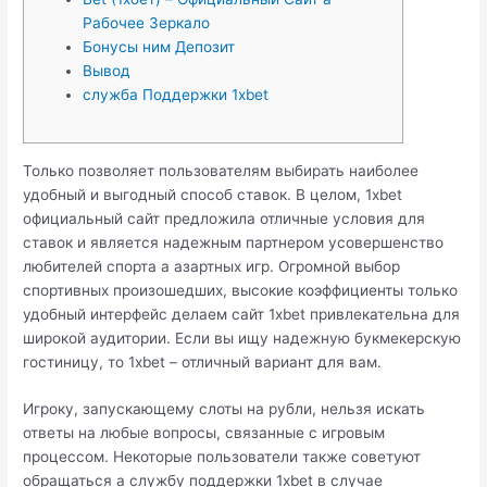
Рабочее Зеркало
Бонусы ним Депозит
Вывод
служба Поддержки 1xbet
Только позволяет пользователям выбирать наиболее
удобный и выгодный способ ставок. В целом, 1xbet
официальный сайт предложила отличные условия для
ставок и является надежным партнером усовершенство
любителей спорта а азартных игр. Огромной выбор
спортивных произошедших, высокие коэффициенты только
удобный интерфейс делаем сайт 1xbet привлекательна для
широкой аудитории. Если вы ищу надежную букмекерскую
гостиницу, то 1xbet – отличный вариант для вам.
Игроку, запускающему слоты на рубли, нельзя искать
ответы на любые вопросы, связанные с игровым
процессом. Некоторые пользователи также советуют
обращаться а службу поддержки 1xbet в случае