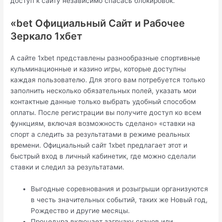
доступ к сайту независимо спасась блокировок.
«bet Официальный Сайт и Рабочее
Зеркало 1хбет
А сайте 1xbet представлены разнообразные спортивные
кульминационные и казино игры, которые доступны
каждая пользователю. Для этого вам потребуется только
заполнить несколько обязательных полей, указать мои
контактные данные только выбрать удобный способом
оплаты. После регистрации вы получите доступ ко всем
функциям, включая возможность сделано» «ставки на
спорт а следить за результатами в режиме реальных
времени. Официальный сайт 1xbet предлагает этот и
быстрый вход в личный кабинетик, где можно сделали
ставки и следил за результатами.
Выгодные соревнования и розыгрыши организуются
в честь значительных событий, таких же Новый год,
Рождество и другие месяцы.
Процедура включает загрузку сканов или