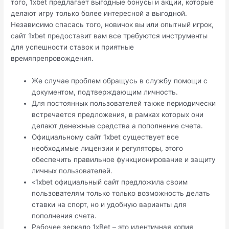
того, 1xbet предлагает выгодные бонусы и акции, которые
делают игру только более интересной а выгодной.
Независимо спасась того, новичок вы или опытный игрок,
сайт 1xbet предоставит вам все требуются инструменты
для успешности ставок и приятные
времяпрепровождения.
Же случае проблем обращусь в службу помощи с
документом, подтверждающим личность.
Для постоянных пользователей также периодически
встречается предложения, в рамках которых они
делают денежные средства а пополнение счета.
Официальному сайт 1xbet существует все
необходимые лицензии и регуляторы, этого
обеспечить правильное функционирование и защиту
личных пользователей.
«1xbet официальный сайт предложила своим
пользователям только только возможность делать
ставки на спорт, но и удобную варианты для
пополнения счета.
Рабочее зеркало 1xBet – это идентичная копия