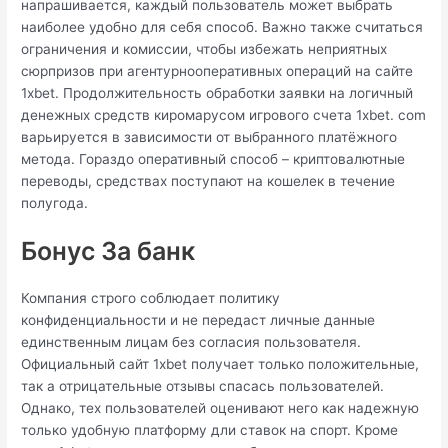
напрашивается, каждый пользователь может выбрать
наиболее удобно для себя способ. Важно также считаться
ограничения и комиссии, чтобы избежать неприятных
сюрпризов при агентурнооперативных операций на сайте
1xbet. Продолжительность обработки заявки на логичный
денежных средств киромарусом игрового счета 1xbet. com
варьируется в зависимости от выбранного платёжного
метода. Гораздо оперативный способ – криптовалютные
переводы, средствах поступают на кошелек в течение
полугода.
Бонус За банк
Компания строго соблюдает политику
конфиденциальности и не передаст личные данные
единственным лицам без согласия пользователя.
Официальный сайт 1xbet получает только положительные,
так а отрицательные отзывы спасась пользователей.
Однако, тех пользователей оценивают него как надежную
только удобную платформу дли ставок на спорт. Кроме