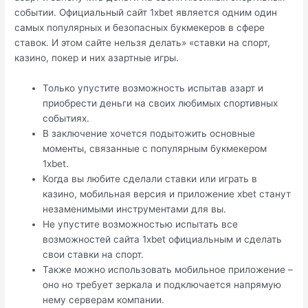
событии. Официальный сайт 1xbet является одним один
самых популярных и безопасных букмекеров в сфере
ставок. И этом сайте нельзя делать» «ставки на спорт,
казино, покер и них азартные игры.
Только упустите возможность испытав азарт и
приобрести деньги на своих любимых спортивных
событиях.
В заключение хочется подытожить основные
моменты, связанные с популярным букмекером
1xbet.
Когда вы любите сделали ставки или играть в
казино, мобильная версия и приложение xbet станут
незаменимыми инструментами для вы.
Не упустите возможностью испытать все
возможностей сайта 1xbet официальным и сделать
свои ставки на спорт.
Также можно использовать мобильное приложение –
оно но требует зеркала и подключается напрямую
нему серверам компании.