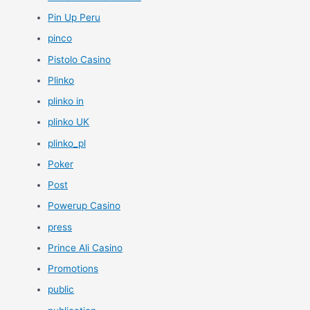
Pin Up Peru
pinco
Pistolo Casino
Plinko
plinko in
plinko UK
plinko_pl
Poker
Post
Powerup Casino
press
Prince Ali Casino
Promotions
public