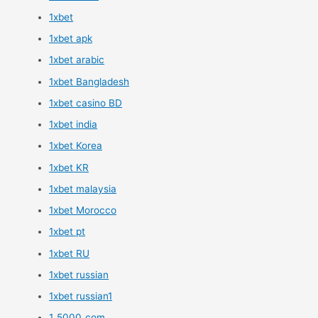
1xbet
1xbet apk
1xbet arabic
1xbet Bangladesh
1xbet casino BD
1xbet india
1xbet Korea
1xbet KR
1xbet malaysia
1xbet Morocco
1xbet pt
1xbet RU
1xbet russian
1xbet russian1
1_5000_com