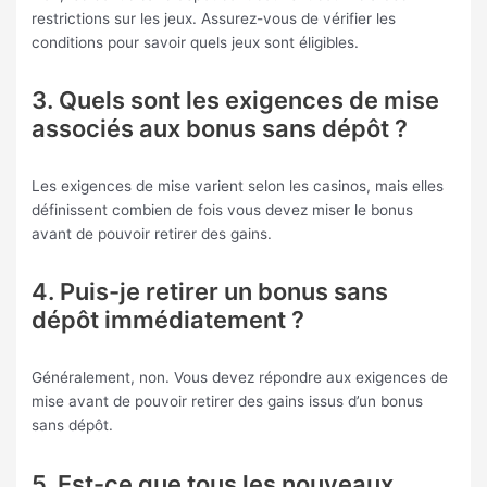
restrictions sur les jeux. Assurez-vous de vérifier les
conditions pour savoir quels jeux sont éligibles.
3. Quels sont les exigences de mise
associés aux bonus sans dépôt ?
Les exigences de mise varient selon les casinos, mais elles
définissent combien de fois vous devez miser le bonus
avant de pouvoir retirer des gains.
4. Puis-je retirer un bonus sans
dépôt immédiatement ?
Généralement, non. Vous devez répondre aux exigences de
mise avant de pouvoir retirer des gains issus d’un bonus
sans dépôt.
5. Est-ce que tous les nouveaux