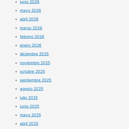
junio 2026
mayo 2026
abril 2026
marzo 2026
febrero 2026
enero 2026
diciembre 2025
noviembre 2025
octubre 2025
septiembre 2025
agosto 2025
julio 2025
junio 2025
mayo 2025
abril 2025