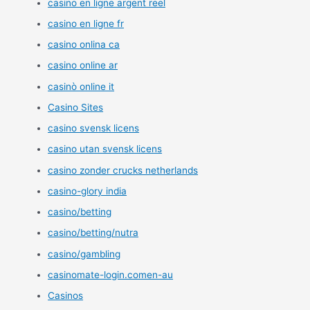
casino en ligne argent reel
casino en ligne fr
casino onlina ca
casino online ar
casinò online it
Casino Sites
casino svensk licens
casino utan svensk licens
casino zonder crucks netherlands
casino-glory india
casino/betting
casino/betting/nutra
casino/gambling
casinomate-login.comen-au
Casinos