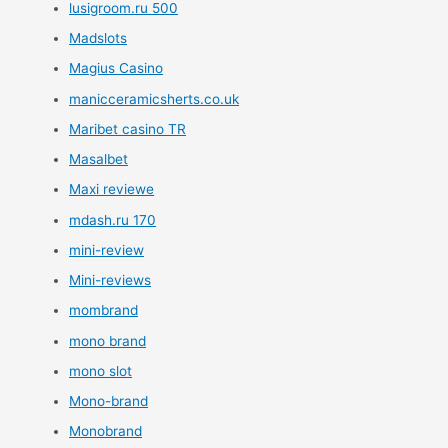
lusigroom.ru 500
Madslots
Magius Casino
manicceramicsherts.co.uk
Maribet casino TR
Masalbet
Maxi reviewe
mdash.ru 170
mini-review
Mini-reviews
mombrand
mono brand
mono slot
Mono-brand
Monobrand