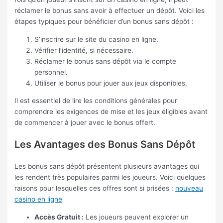
réclamer le bonus sans avoir à effectuer un dépôt. Voici les
étapes typiques pour bénéficier d’un bonus sans dépôt :
S’inscrire sur le site du casino en ligne.
Vérifier l’identité, si nécessaire.
Réclamer le bonus sans dépôt via le compte
personnel.
Utiliser le bonus pour jouer aux jeux disponibles.
Il est essentiel de lire les conditions générales pour
comprendre les exigences de mise et les jeux éligibles avant
de commencer à jouer avec le bonus offert.
Les Avantages des Bonus Sans Dépôt
Les bonus sans dépôt présentent plusieurs avantages qui
les rendent très populaires parmi les joueurs. Voici quelques
raisons pour lesquelles ces offres sont si prisées :
nouveau
casino en ligne
Accès Gratuit :
Les joueurs peuvent explorer un