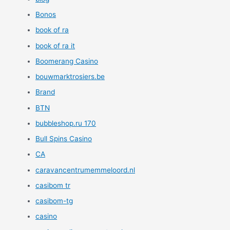
Bonos
book of ra
book of ra it
Boomerang Casino
bouwmarktrosiers.be
Brand
BTN
bubbleshop.ru 170
Bull Spins Casino
CA
caravancentrumemmeloord.nl
casibom tr
casibom-tg
casino