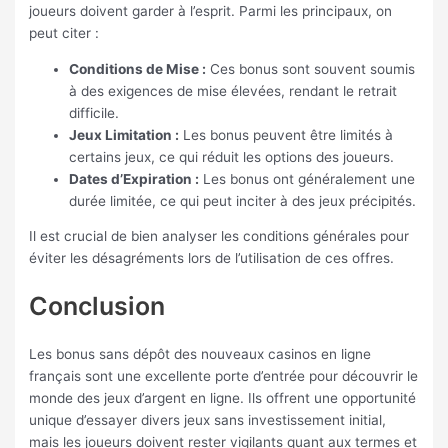
joueurs doivent garder à l’esprit. Parmi les principaux, on
peut citer :
Conditions de Mise :
Ces bonus sont souvent soumis
à des exigences de mise élevées, rendant le retrait
difficile.
Jeux Limitation :
Les bonus peuvent être limités à
certains jeux, ce qui réduit les options des joueurs.
Dates d’Expiration :
Les bonus ont généralement une
durée limitée, ce qui peut inciter à des jeux précipités.
Il est crucial de bien analyser les conditions générales pour
éviter les désagréments lors de l’utilisation de ces offres.
Conclusion
Les bonus sans dépôt des nouveaux casinos en ligne
français sont une excellente porte d’entrée pour découvrir le
monde des jeux d’argent en ligne. Ils offrent une opportunité
unique d’essayer divers jeux sans investissement initial,
mais les joueurs doivent rester vigilants quant aux termes et