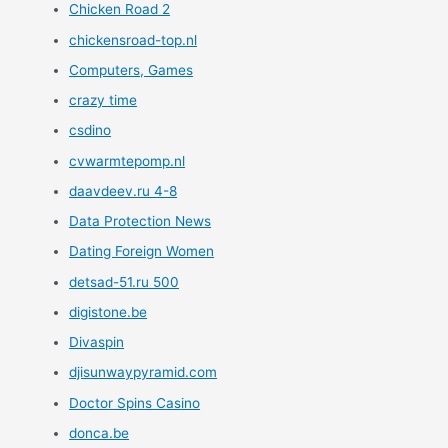
Chicken Road 2
chickensroad-top.nl
Computers, Games
crazy time
csdino
cvwarmtepomp.nl
daavdeev.ru 4-8
Data Protection News
Dating Foreign Women
detsad-51.ru 500
digistone.be
Divaspin
djisunwaypyramid.com
Doctor Spins Casino
donca.be