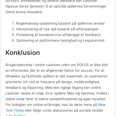
surveys, anmeldelser og direkte feedback kan casinoer
tilpasse deres tjenester til at opfylde spillernes forventninger.
Dette kunne inkludere:
Regelmæssig opdatering baseret på spillernes ønsker
Inkorporering af nye spil baseret på efterspørgsel
Forbedring af kundeservice afhængigt af feedback
Optimering af platformens hastighed og responsivitet
Konklusion
Brugeroplevelse i online casinoer uden om ROFUS er ikke blot
en eftertanke; det er en afgørende faktor for succes. For at
tiltrække og fastholde spillere er det essentielt, at casinoerne
prioriterer UX ved at fokusere på design, mobilvenlighed,
feedback og tilpasning. Med den rigtige tilgang kan online
casinoer skabe et miljø, hvor spillere føler sig hjemme, hvilket i
sidste ende fører til større kundetilfredshed og øget loyalitet.
For indsigter om online erfaringer, kan du læse mere på
New
York Times
eller følge vores diskussioner på sociale medier