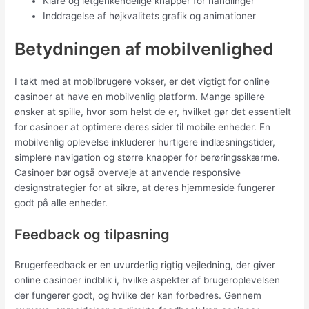
Klare og letgenkendelige knapper for handlinger
Inddragelse af højkvalitets grafik og animationer
Betydningen af mobilvenlighed
I takt med at mobilbrugere vokser, er det vigtigt for online
casinoer at have en mobilvenlig platform. Mange spillere
ønsker at spille, hvor som helst de er, hvilket gør det essentielt
for casinoer at optimere deres sider til mobile enheder. En
mobilvenlig oplevelse inkluderer hurtigere indlæsningstider,
simplere navigation og større knapper for berøringsskærme.
Casinoer bør også overveje at anvende responsive
designstrategier for at sikre, at deres hjemmeside fungerer
godt på alle enheder.
Feedback og tilpasning
Brugerfeedback er en uvurderlig rigtig vejledning, der giver
online casinoer indblik i, hvilke aspekter af brugeroplevelsen
der fungerer godt, og hvilke der kan forbedres. Gennem