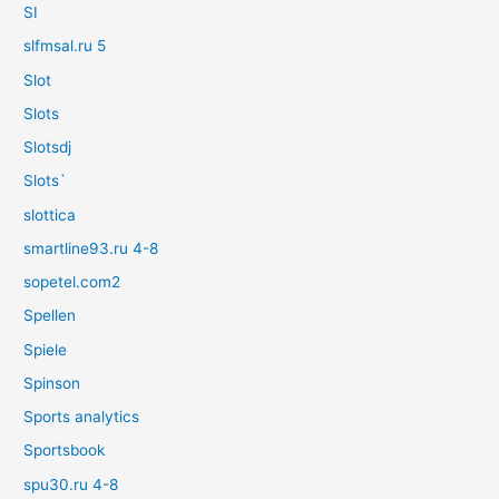
SI
slfmsal.ru 5
Slot
Slots
Slotsdj
Slots`
slottica
smartline93.ru 4-8
sopetel.com2
Spellen
Spiele
Spinson
Sports analytics
Sportsbook
spu30.ru 4-8