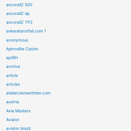
ancorallZ 500
ancorallZ dp
ancorallZ TP2
ankaratarotfali.com 1
anonymous
Aphrodite Casino
aprBH
archive
article
articles
atelierclementhbm.com
austria
Avia Masters
Aviator
aviator brazil