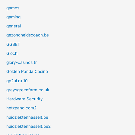
games
gaming
general
gezondheidscoach.be
GGBET
Giochi
glory-casinos tr
Golden Panda Casino
gp2ui.ru 10
greysgreenfarm.co.uk
Hardware Security
hetxpand.com2
huidziektenhasselt.be
huidziektenhasselt.be2