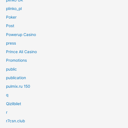
plinko_pl
Poker
Post
Powerup Casino
press
Prince Ali Casino
Promotions
public
publication
pulmix.ru 150
q
Qizilbilet
r
r7csn.club