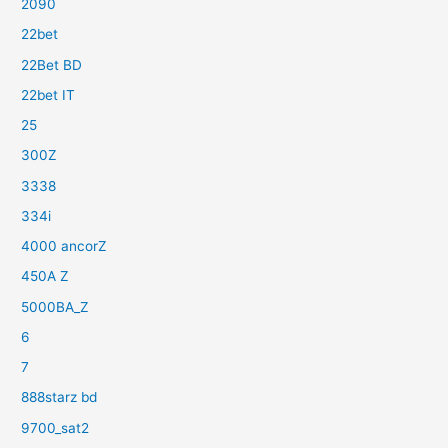
2090
22bet
22Bet BD
22bet IT
25
300Z
3338
334i
4000 ancorZ
450A Z
5000BA_Z
6
7
888starz bd
9700_sat2