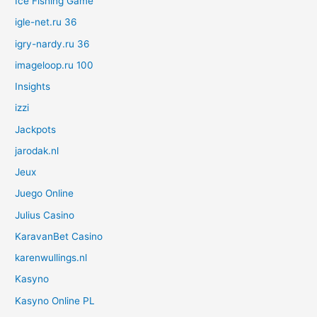
Ice Fishing Game
igle-net.ru 36
igry-nardy.ru 36
imageloop.ru 100
Insights
izzi
Jackpots
jarodak.nl
Jeux
Juego Online
Julius Casino
KaravanBet Casino
karenwullings.nl
Kasyno
Kasyno Online PL