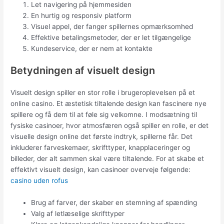
Let navigering på hjemmesiden
En hurtig og responsiv platform
Visuel appel, der fanger spillernes opmærksomhed
Effektive betalingsmetoder, der er let tilgængelige
Kundeservice, der er nem at kontakte
Betydningen af visuelt design
Visuelt design spiller en stor rolle i brugeroplevelsen på et
online casino. Et æstetisk tiltalende design kan fascinere nye
spillere og få dem til at føle sig velkomne. I modsætning til
fysiske casinoer, hvor atmosfæren også spiller en rolle, er det
visuelle design online det første indtryk, spillerne får. Det
inkluderer farveskemaer, skrifttyper, knapplaceringer og
billeder, der alt sammen skal være tiltalende. For at skabe et
effektivt visuelt design, kan casinoer overveje følgende:
casino uden rofus
Brug af farver, der skaber en stemning af spænding
Valg af letlæselige skrifttyper