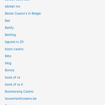
bbrbet mx
Beste Casino's in Belgie
Bet
Betify
Betting
bguzel.ru 20
bizzo casino
Blitz
blog
Bonos
book of ra
book of ra it
Boomerang Casino
bouwmarktrosiers.be