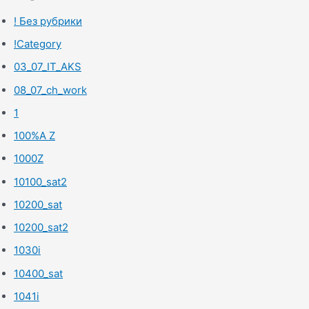
! Без рубрики
!Category
03_07_IT_AKS
08_07_ch_work
1
100%A Z
1000Z
10100_sat2
10200_sat
10200_sat2
1030i
10400_sat
1041i