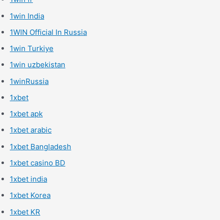
1win India
1WIN Official In Russia
1win Turkiye
1win uzbekistan
1winRussia
1xbet
1xbet apk
1xbet arabic
1xbet Bangladesh
1xbet casino BD
1xbet india
1xbet Korea
1xbet KR