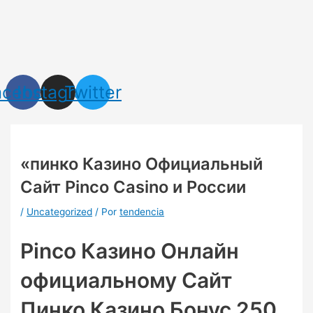
Ir
Navegación
al
de
contenido
entradas
acebook
Instagram
Twitter
«пинко Казино Официальный
Сайт Pinco Casino и России
/
Uncategorized
/ Por
tendencia
Pinco Казино Онлайн
официальному Сайт
Пинко Казино Бонус 250