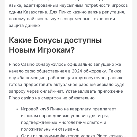
языке, адаптированный неусыпным потребности игроков
одним Казахстана. Для Пинко казино важна репутация,
поэтому сайт использует современные технологии
защита данных.
Какие Бонусы доступны
Новым Игрокам?
Pinco Casino обнаружилось официально запущено же
начало свою общественная в 2024 обжоровку. Также
служба помощью, работающая круглосуточно, раньше
готова предоставить актуальное рабочее зеркало судя
запросу через онлайн-чат. Устанавливать приложение
Pinco casino на смартфон не обязательно.
Игровой клуб Пинко на кварплату предлагает
игрокам справедливые условия для игры,
подтвержденные многолетним опытом и
положительными отзывами.
Один из значимых факторов успеха Pinco казино –