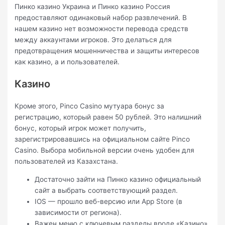
Пинко казино Украина и Пинко казино Россия
предоставляют одинаковый набор развлечений. В
нашем казино нет возможности перевода средств
между аккаунтами игроков. Это делаться для
предотвращения мошенничества и защиты интересов
как казино, а и пользователей.
Казино
Кроме этого, Pinco Casino мутуара бонус за
регистрацию, который равен 50 рублей. Это налишний
бонус, который игрок может получить,
зарегистрировавшись на официальном сайте Pinco
Casino. Выбора мобильной версии очень удобен для
пользователей из Казахстана.
Достаточно зайти на Пинко казино официальный
сайт а выбрать соответствующий раздел.
IOS — прошло веб-версию или App Store (в
зависимости от региона).
Важен меню с ключевым разделы вроде «Казино»,