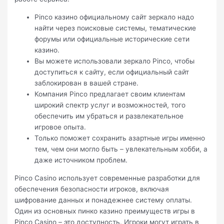
Pinco казино официальному сайт зеркало надо
найти через поисковые системы, тематические
форумы или официальные исторические сети
казино.
Вы можете использовали зеркало Pinco, чтобы
доступиться к сайту, если официальный сайт
заблокирован в вашей стране.
Компания Pinco предлагает своим клиентам
широкий спектр услуг и возможностей, того
обеспечить им убраться и развлекательное
игровое опыта.
Только поможет сохранить азартные игры именно
тем, чем они могло быть – увлекательным хобби, а
даже источником проблем.
Pinco Casino использует современные разработки для
обеспечения безопасности игроков, включая
шифрование данных и понадежнее систему оплаты.
Один из основных пинко казино преимуществ игры в
Pinco Casino – это доступность. Игроки могут играть в