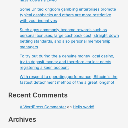
hazardowe na zywo
Some United kingdom gambling enterprises promote
typical cashbacks and others are more restrictive
with your incentives
Such apps commonly become rewards such as
personal bonuses, large cashback cost, straight down
betting standards, and also personal membership
managers
To try out during the a genuine money local casino,
try to deposit money and therefore earliest needs
registering a keen account
With respect to operating performance, Bitcoin ‘s the
fastest detachment method of the a great longshot
Recent Comments
A WordPress Commenter
en
Hello world!
Archives