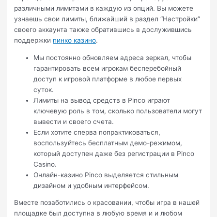
различными лимитами в каждую из опций. Вы можете
узнаешь свои лимиты, ближайший в раздел “Настройки”
своего аккаунта также обратившись в дослужившись
поддержки
пинко казино
.
Мы постоянно обновляем адреса зеркал, чтобы
гарантировать всем игрокам бесперебойный
доступ к игровой платформе в любое первых
суток.
Лимиты на вывод средств в Pinco играют
ключевую роль в том, сколько пользователи могут
вывести и своего счета.
Если хотите сперва попрактиковаться,
воспользуйтесь бесплатным демо-режимом,
который доступен даже без регистрации в Pinco
Casino.
Онлайн-казино Pinco выделяется стильным
дизайном и удобным интерфейсом.
Вместе позаботились о красовании, чтобы игра в нашей
площадке был доступна в любую время и и любом