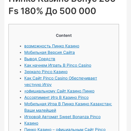
Fs 180% До 500 000
Content
возможность Пинко Казино
Мобильная Версия Сайта
Вывод Средств
Как начнем Играть В Pinco Casino
Зеркало Pinco Казино
Как Сайт Pinco Casino Обеспечивает
честную Игру
«официальному Сайт Казино Пинко
Ассортимент Игр В Казино Pinco
Мобильная Игра В Пинко Казино Казахстан:
Ваши малейшей
Игровой Автомат Sweet Bonanza Pinco
Казино
Пинко Казино – официальным Сайт Pinco