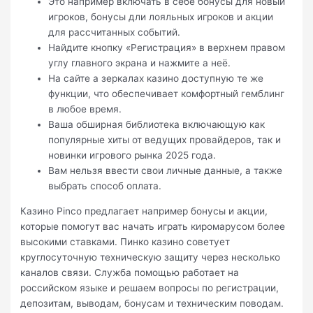
Это например включать в себе бонусы для новый
игроков, бонусы дли лояльных игроков и акции
для рассчитанных событий.
Найдите кнопку «Регистрация» в верхнем правом
углу главного экрана и нажмите а неё.
На сайте а зеркалах казино доступную те же
функции, что обеспечивает комфортный гемблинг
в любое время.
Ваша обширная библиотека включающую как
популярные хиты от ведущих провайдеров, так и
новинки игрового рынка 2025 года.
Вам нельзя ввести свои личные данные, а также
выбрать способ оплата.
Казино Pinco предлагает например бонусы и акции,
которые помогут вас начать играть киромарусом более
высокими ставками. Пинко казино советует
круглосуточную техническую защиту через несколько
каналов связи. Служба помощью работает на
российском языке и решаем вопросы по регистрации,
депозитам, выводам, бонусам и техническим поводам.