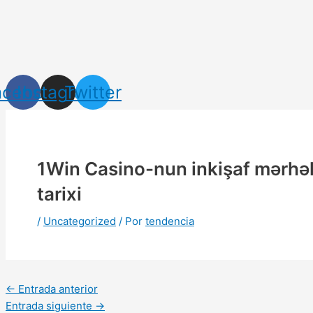
Ir
Navegación
al
de
contenido
entradas
acebook
Instagram
Twitter
1Win Casino-nun inkişaf mərhələ
tarixi
/
Uncategorized
/ Por
tendencia
←
Entrada anterior
Entrada siguiente
→