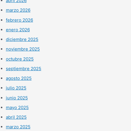
abril 2026
marzo 2026
febrero 2026
enero 2026
diciembre 2025
noviembre 2025
octubre 2025
septiembre 2025
agosto 2025
julio 2025
junio 2025
mayo 2025
abril 2025
marzo 2025