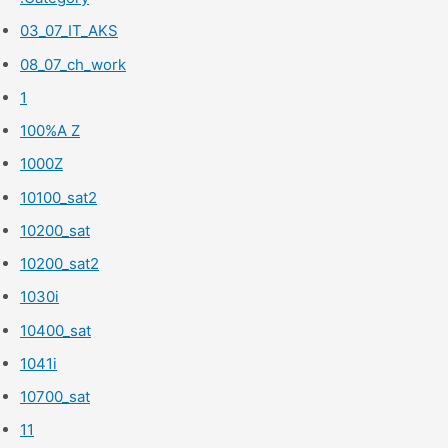
03_07_IT_AKS
08_07_ch_work
1
100%A Z
1000Z
10100_sat2
10200_sat
10200_sat2
1030i
10400_sat
1041i
10700_sat
11