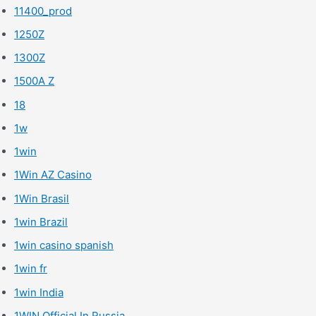
11400_prod
1250Z
1300Z
1500A Z
18
1w
1win
1Win AZ Casino
1Win Brasil
1win Brazil
1win casino spanish
1win fr
1win India
1WIN Official In Russia