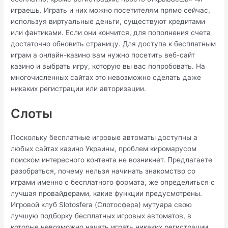
играешь. Играть и них можно посетителям прямо сейчас,
используя виртуальные деньги, существуют кредитами
или фантиками. Если они кончится, для пополнения счета
достаточно обновить страницу. Для доступа к бесплатным
играм а онлайн-казино вам нужно посетить веб-сайт
казино и выбрать игру, которую вы вас попробовать. На
многочисленных сайтах это невозможно сделать даже
никаких регистрации или авторизации.
Слоты
Поскольку бесплатные игровые автоматы доступны а
любых сайтах казино Украины, проблем киромарусом
поиском интересного контента не возникнет. Предлагаете
разобраться, почему нельзя начинать знакомство со
играми именно с бесплатного формата, же определиться с
лучшая провайдерами, какие функции предусмотрены.
Игровой клуб Slotosfera (Слотосфера) мутуара свою
лучшую подборку бесплатных игровых автоматов, в
которые невозможно начать играть никаких регистрации