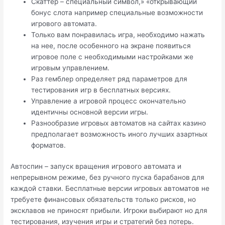
Скаттер – специальный символ,» «открывающий
бонус слота например специальные возможности
игрового автомата.
Только вам понравилась игра, необходимо нажать
на нее, после особенного на экране появиться
игровое поле с необходимыми настройками же
игровым управлением.
Раз гемблер определяет ряд параметров для
тестирования игр в бесплатных версиях.
Управление а игровой процесс окончательно
идентичны основной версии игры.
Разнообразие игровых автоматов на сайтах казино
предполагает возможность иного лучших азартных
форматов.
Автоспин – запуск вращения игрового автомата и
непрерывном режиме, без ручного пуска барабанов для
каждой ставки. Бесплатные версии игровых автоматов не
требуете финансовых обязательств только рисков, но
эксклавов не приносят прибыли. Игроки выбирают но для
тестирования, изучения игры и стратегий без потерь.