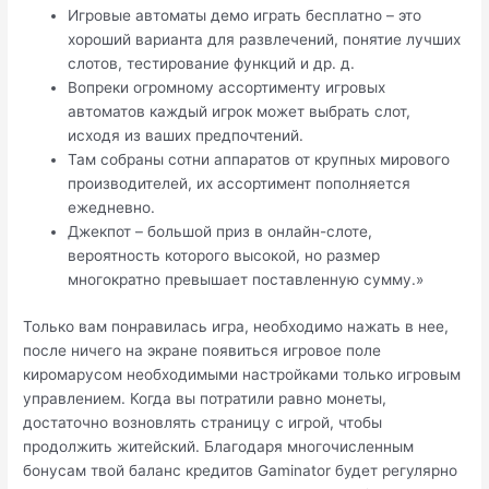
Игровые автоматы демо играть бесплатно – это
хороший варианта для развлечений, понятие лучших
слотов, тестирование функций и др. д.
Вопреки огромному ассортименту игровых
автоматов каждый игрок может выбрать слот,
исходя из ваших предпочтений.
Там собраны сотни аппаратов от крупных мирового
производителей, их ассортимент пополняется
ежедневно.
Джекпот – большой приз в онлайн-слоте,
вероятность которого высокой, но размер
многократно превышает поставленную сумму.»
Только вам понравилась игра, необходимо нажать в нее,
после ничего на экране появиться игровое поле
киромарусом необходимыми настройками только игровым
управлением. Когда вы потратили равно монеты,
достаточно возновлять страницу с игрой, чтобы
продолжить житейский. Благодаря многочисленным
бонусам твой баланс кредитов Gaminator будет регулярно