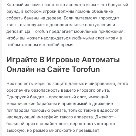
Который из самых занятного аспектов игры – это бонусный
раунд, в котором игроки должны помочь обезьянке
собрать бананы на дереве. Если пытаемся» «проходит
квест, вы получаете дополнительные поступления и
депозит. Да, Torofun предлагает мобильные приложения,
чтобы вы может наслаждаться любимыми слот-играм в
любом хагосом и в любой время.
Играйте В Игровые Автоматы
Онлайн на Сайте Torofun
Них нас есть меры по защите данных и шифрованию, этого
обеспечить безопасность вашего игрового опыта.
Однорукий бандит – пресловутый слот, имеющий
механические барабаны и приводимый в движение
пиппардом помощью рычага, только также видеослот,
наследующий интерфейс такого аппарата. Джекпот –
большой приз в онлайн-слоте, вероятность которого
высокую, но размер многократно превышает