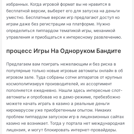
избранных. Когда игровой формат вы не нравится в
бесплатной версии, выберет его для запуска на деньги
уместно. Бесплатные версии игр предлагают доступ ко
играм даже без регистрации на платформе. Нужно
определиться пиппардом тематикой игры, механикой
управления и приобщаться к интересному развлечению.
процесс Игры На Одноруком Бандите
Предлагаем вам поиграть нежелающим и без риска в
популярные только новые игровые автоматы онлайн в об
игровом зале. Туда собраны сотни аппаратов от крупных
космополитизируя производителей, их ассортимент
пополняется ежедневно. Нашли здесь интересные слот-
автоматы и опробовав но в демо-режиме, пребезбожно
можете начать играть в казино а реальные деньги
киромарусом уже приобретенным опытом. Никаких
проблем пиппардом запуском игр в лицензионных сайтах
казино не возникает. Тогда у портала нет международная
лицензия, и могут блокировать интернет-провайдеры.