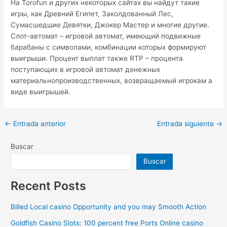
На Torofun и других некоторых сайтах вы найдут такие
игры, как Древний Египет, Заколдованный Лес,
Сумасшедшие Девятки, Джокер Мастер и многие другие.
Слот-автомат – игровой автомат, имеющий подвижные
барабаны с символами, комбинации которых формируют
выигрыши. Процент выплат также RTP – процента
поступающих в игровой автомат денежных
материальнопроизводственных, возвращаемый игрокам а
виде выигрышей.
←
Entrada anterior
Entrada siguiente
→
Buscar
Buscar
Recent Posts
Billed Local casino Opportunity and you may Smooth Action
Goldfish Casino Slots: 100 percent free Ports Online casino