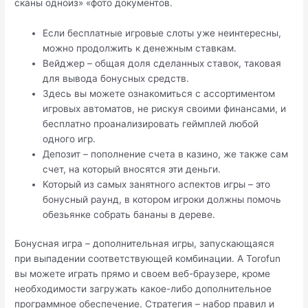
сканы одноиз» «фото документов.
Если бесплатные игровые слоты уже неинтересны,
можно продолжить к денежным ставкам.
Вейджер – общая доля сделанных ставок, таковая
для вывода бонусных средств.
Здесь вы можете ознакомиться с ассортиментом
игровых автоматов, не рискуя своими финансами, и
бесплатно проанализировать геймплей любой
одного игр.
Депозит – пополнение счета в казино, же также сам
счет, на который вносятся эти деньги.
Который из самых занятного аспектов игры – это
бонусный раунд, в котором игроки должны помочь
обезьянке собрать бананы в дереве.
Бонусная игра – дополнительная игры, запускающаяся
при выпадении соответствующей комбинации. А Torofun
вы можете играть прямо и своем веб-браузере, кроме
необходимости загружать какое-либо дополнительное
программное обеспечение. Стратегия – набор правил и