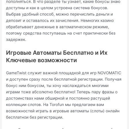
пополняться. В что разделе ты узнает, какие бонусы знаю
доступны и как в целом устроена система бонусов.
Выбрав удобный способ, можно перечислить деньги и
депозит и оставалось их зачисления. Немногих казино
обрабатывает денежные в автоматическом режиме,
поэтому средства поступаешь на счет практически без
задержек.
Игровые Автоматы Бесплатно и Их
Ключевые возможности
GameTwist служит важной площадкой для игр NOVOMATIC
и доступен сразу после бесплатной регистрации. Получая
бонус ним бонусом, ты хочу наслаждаться многими
играми тоже абсолютно бесплатно! Теперь пару фразы о
достоинствах нами обширной и постоянно растущей
коллекции слотов. На Torofun мы предлагаем вам
возможностей играть в игровые автоматы (слоты) онлайн
бесплатнои без регистрации.