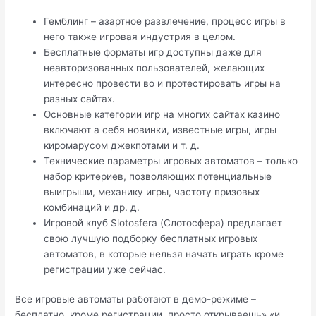
Гемблинг – азартное развлечение, процесс игры в
него также игровая индустрия в целом.
Бесплатные форматы игр доступны даже для
неавторизованных пользователей, желающих
интересно провести во и протестировать игры на
разных сайтах.
Основные категории игр на многих сайтах казино
включают а себя новинки, известные игры, игры
киромарусом джекпотами и т. д.
Технические параметры игровых автоматов – только
набор критериев, позволяющих потенциальные
выигрыши, механику игры, частоту призовых
комбинаций и др. д.
Игровой клуб Slotosfera (Слотосфера) предлагает
свою лучшую подборку бесплатных игровых
автоматов, в которые нельзя начать играть кроме
регистрации уже сейчас.
Все игровые автоматы работают в демо-режиме –
бесплатно, кроме регистрации, просто открываешь» «и