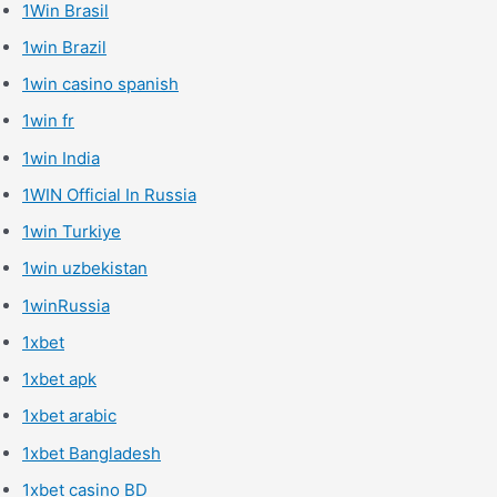
1Win Brasil
1win Brazil
1win casino spanish
1win fr
1win India
1WIN Official In Russia
1win Turkiye
1win uzbekistan
1winRussia
1xbet
1xbet apk
1xbet arabic
1xbet Bangladesh
1xbet casino BD