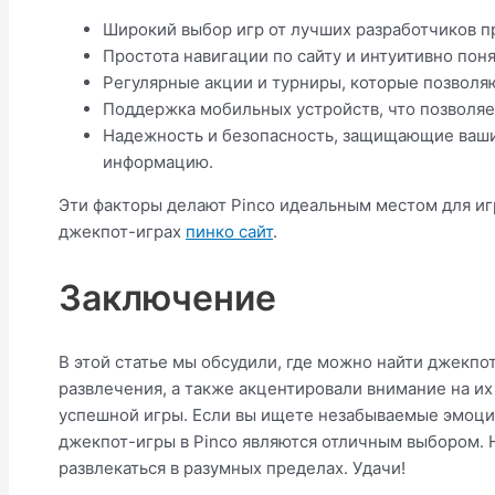
Широкий выбор игр от лучших разработчиков 
Простота навигации по сайту и интуитивно пон
Регулярные акции и турниры, которые позволя
Поддержка мобильных устройств, что позволяет
Надежность и безопасность, защищающие ваш
информацию.
Эти факторы делают Pinco идеальным местом для иг
джекпот-играх
пинко сайт
.
Заключение
В этой статье мы обсудили, где можно найти джекпо
развлечения, а также акцентировали внимание на и
успешной игры. Если вы ищете незабываемые эмоци
джекпот-игры в Pinco являются отличным выбором. 
развлекаться в разумных пределах. Удачи!