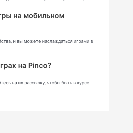
игры на мобильном
ства, и вы можете наслаждаться играми в
грах на Pinco?
тесь на их рассылку, чтобы быть в курсе