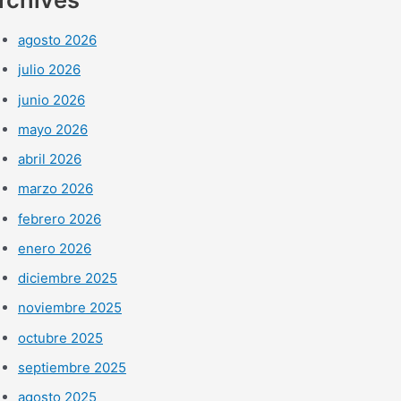
agosto 2026
julio 2026
junio 2026
mayo 2026
abril 2026
marzo 2026
febrero 2026
enero 2026
diciembre 2025
noviembre 2025
octubre 2025
septiembre 2025
agosto 2025