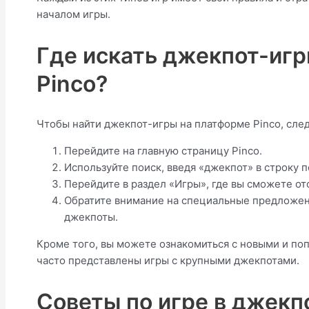
началом игры.
Где искать джекпот-иг
Pinco?
Чтобы найти джекпот-игры на платформе Pinco, сле
Перейдите на главную страницу Pinco.
Используйте поиск, введя «джекпот» в строку п
Перейдите в раздел «Игры», где вы сможете от
Обратите внимание на специальные предложени
джекпоты.
Кроме того, вы можете ознакомиться с новыми и поп
часто представлены игры с крупными джекпотами.
Советы по игре в джекп