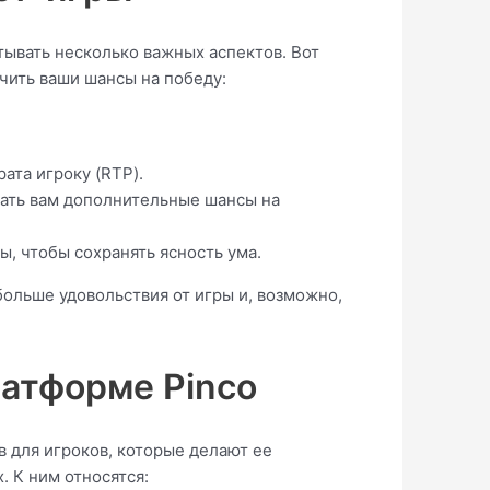
ывать несколько важных аспектов. Вот
чить ваши шансы на победу:
ата игроку (RTP).
 дать вам дополнительные шансы на
, чтобы сохранять ясность ума.
ольше удовольствия от игры и, возможно,
латформе Pinco
 для игроков, которые делают ее
 К ним относятся: