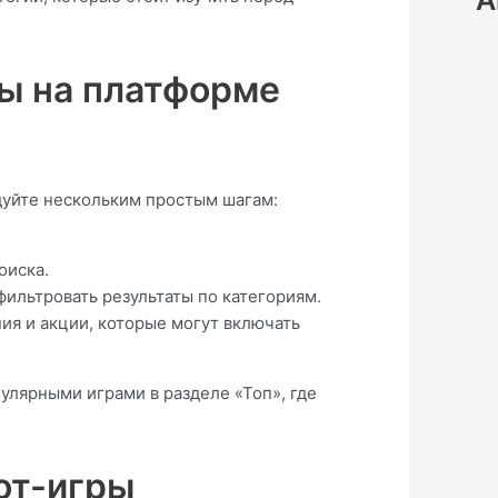
ры на платформе
дуйте нескольким простым шагам:
оиска.
фильтровать результаты по категориям.
я и акции, которые могут включать
улярными играми в разделе «Топ», где
от-игры