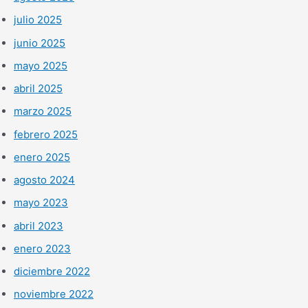
julio 2025
junio 2025
mayo 2025
abril 2025
marzo 2025
febrero 2025
enero 2025
agosto 2024
mayo 2023
abril 2023
enero 2023
diciembre 2022
noviembre 2022