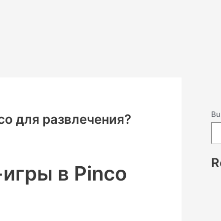
Bu
co для развлечения?
R
игры в Pinco