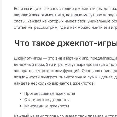
Если вы ищете захватывающие джекпот-игры для раз
широкий ассортимент игр, которые могут вас порадо
слоты, каждая из которых имеет свои уникальные ос
статье мы рассмотрим, где и как можно найти эти иг
Что такое джекпот-игр
Джекпот-игры — это вид азартных игр, предлагающи
денежный приз. Эти игры могут варьироваться от кл
аппаратов с множеством функций. Основная привлек
возможности выиграть значительные суммы денег, да
найдете несколько вариантов джекпотов:
Прогрессивные джекпоты
Статические джекпоты
Мгновенные джекпоты
Каждый из этих типов игр имеет свои правила и стра