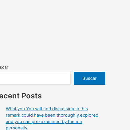
scar
Buscar
ecent Posts
What you You will find discussing in this
remark could have been thoroughly explored
and you can pre-examined by the me
personally