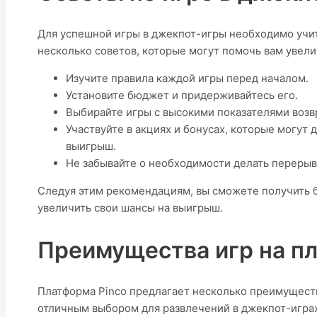
Для успешной игры в джекпот-игры необходимо учит
несколько советов, которые могут помочь вам увели
Изучите правила каждой игры перед началом.
Установите бюджет и придерживайтесь его.
Выбирайте игры с высокими показателями возвр
Участвуйте в акциях и бонусах, которые могут
выигрыш.
Не забывайте о необходимости делать перерывы
Следуя этим рекомендациям, вы сможете получить б
увеличить свои шансы на выигрыш.
Преимущества игр на п
Платформа Pinco предлагает несколько преимуществ
отличным выбором для развлечений в джекпот-играх.