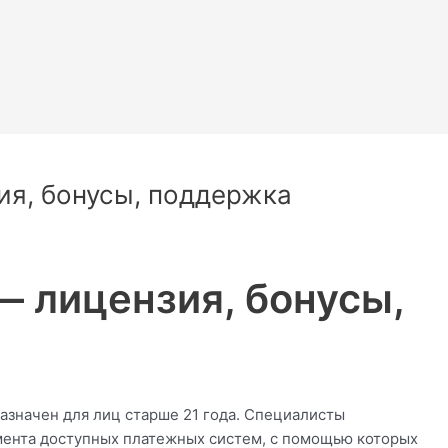
ия, бонусы, поддержка
— лицензия, бонусы,
азначен для лиц старше 21 года. Специалисты
мента доступных платежных систем, с помощью которых