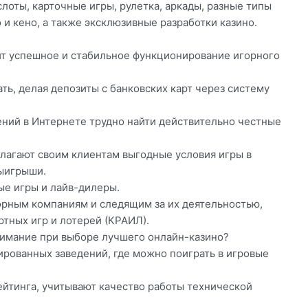
лоты, карточные игры, рулетка, аркады, разные типы
 и кено, а также эксклюзивные разработки казино.
т успешное и стабильное функционирование игорного
ть, делая депозиты с банковских карт через систему
ений в Интернете трудно найти действительно честные
лагают своим клиентам выгодные условия игры в
ыигрыши.
ые игры и лайв-дилеры.
рным компаниям и следящим за их деятельностью,
ртных игр и лотерей (КРАИЛ).
нимание при выборе лучшего онлайн-казино?
зированных заведений, где можно поиграть в игровые
ейтинга, учитывают качество работы технической