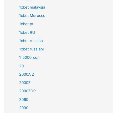
1xbet malaysia
1xbet Morocco
1xbet pt
1xbet RU
1xbet russian
1xbet russian1
1_5000_com
20
2000A Z
2000Z
2000ZDP
2060
2090