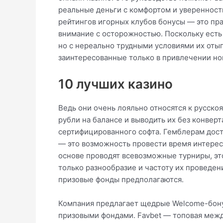
реальные деньги с комфортом и уверенность
рейтингов игорных клубов бонусы — это пра
внимание с осторожностью. Поскольку ест
но с нереально трудными условиями их оты
заинтересованные только в привлечении но
10 лучших казино
Ведь они очень лояльно относятся к русск
рубли на балансе и выводить их без конвер
сертифицированного софта. Гемблерам дост
— это возможность провести время интерес
основе проводят всевозможные турниры, э
только разнообразие и частоту их проведени
призовые фонды предполагаются.
Компания предлагает щедрые Welcome-бону
призовыми фондами. Favbet — топовая межд