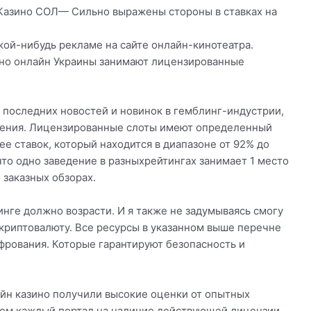
 Казино СОЛ— Сильно выражены стороны в ставках на
кой-нибудь рекламе на сайте онлайн-кинотеатра.
но онлайн Украины занимают лицензированные
е последних новостей и новинок в гемблинг-индустрии,
жения. Лицензированные слоты имеют определенный
ее ставок, который находится в диапазоне от 92% до
что одно заведение в разныхрейтингах занимает 1 место
 заказных обзорах.
тинге должно возрасти. И я также не задумываясь смогу
а криптовалюту. Все ресурсы в указанном выше перечне
рования. Которые гарантируют безопасность и
йн казино получили высокие оценки от опытных
яем каждый портал на наличие действующей лицензии,