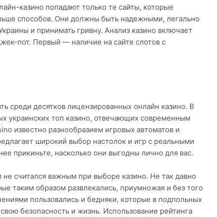
лайн-казино попадают только те сайты, которые
льше способов. Они должны быть надежными, легально
Украины и принимать гривну. Анализ казино включает
жек-пот. Первый — наличие на сайте слотов с
ать среди десятков лицензированных онлайн казино. В
ых украинских топ казино, отвечающих современным
sino известно разнообразием игровых автоматов и
едлагает широкий выбор настолок и игр с реальными
нее прикиньте, насколько они выгодны лично для вас.
и не считался важным при выборе казино. Не так давно
рые таким образом развлекались, приумножая и без того
чениями пользовались и бедняки, которые в подпольных
а свою безопасность и жизнь. Использование рейтинга