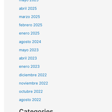
abril 2025
marzo 2025
febrero 2025
enero 2025
agosto 2024
mayo 2023
abril 2023
enero 2023
diciembre 2022
noviembre 2022
octubre 2022
agosto 2022
Categories