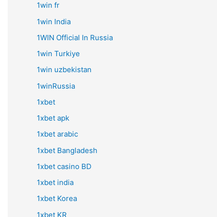
1win fr
1win India
1WIN Official In Russia
1win Turkiye
1win uzbekistan
1winRussia
1xbet
1xbet apk
1xbet arabic
1xbet Bangladesh
1xbet casino BD
1xbet india
1xbet Korea
1xbet KR