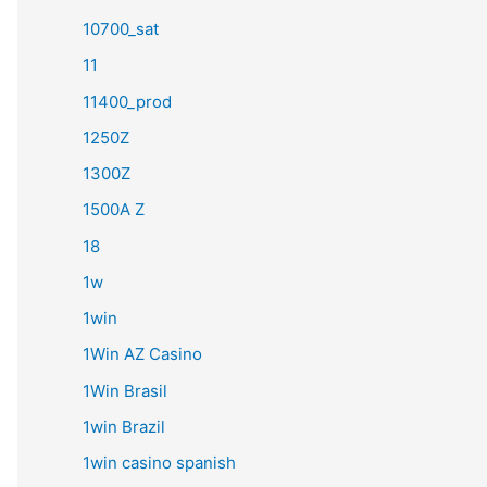
10700_sat
11
11400_prod
1250Z
1300Z
1500A Z
18
1w
1win
1Win AZ Casino
1Win Brasil
1win Brazil
1win casino spanish