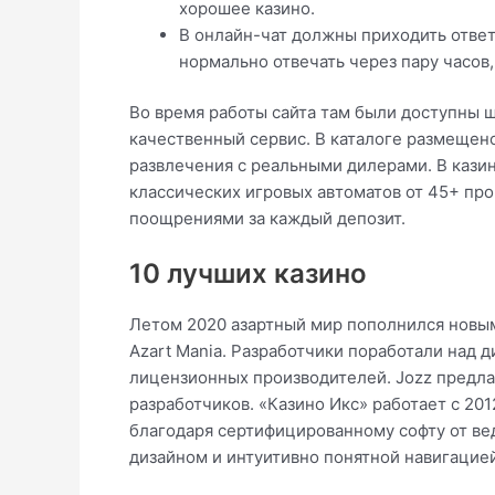
хорошее казино.
В онлайн-чат должны приходить ответ
нормально отвечать через пару часов,
Во время работы сайта там были доступны 
качественный сервис. В каталоге размещен
развлечения с реальными дилерами. В каз
классических игровых автоматов от 45+ пр
поощрениями за каждый депозит.
10 лучших казино
Летом 2020 азартный мир пополнился новым
Azart Mania. Разработчики поработали над 
лицензионных производителей. Jozz предла
разработчиков. «Казино Икс» работает с 20
благодаря сертифицированному софту от ве
дизайном и интуитивно понятной навигацией