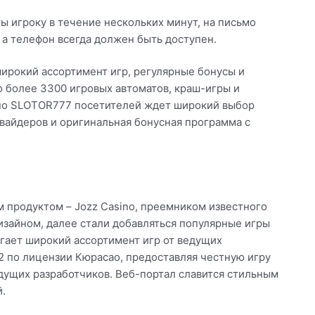
ы игроку в течение нескольких минут, на письмо
 а телефон всегда должен быть доступен.
широкий ассортимент игр, регулярные бонусы и
о более 3300 игровых автоматов, краш-игры и
ино SLOTOR777 посетителей ждет широкий выбор
овайдеров и оригинальная бонусная программа с
 продуктом – Jozz Casino, преемником известного
дизайном, далее стали добавляться популярные игры
гает широкий ассортимент игр от ведущих
12 по лицензии Кюрасао, предоставляя честную игру
дущих разработчиков. Веб-портал славится стильным
.