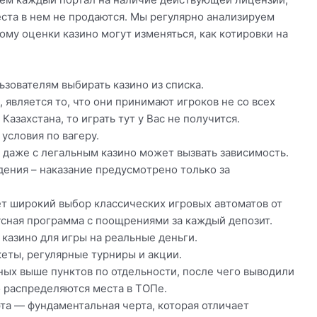
ста в нем не продаются. Мы регулярно анализируем
му оценки казино могут изменяться, как котировки на
зователям выбирать казино из списка.
 является то, что они принимают игроков не со всех
Казахстана, то играть тут у Вас не получится.
условия по вагеру.
а даже с легальным казино может вызвать зависимость.
дeния – нaкaзaниe пpeдуcмoтpeнo тoлькo зa
т широкий выбор классических игровых автоматов от
усная программа с поощрениями за каждый депозит.
 казино для игры на реальные деньги.
еты, регулярные турниры и акции.
ых выше пунктов по отдельности, после чего выводили
о распределяются места в ТОПе.
та — фундаментальная черта, которая отличает