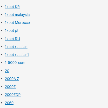
1xbet KR
1xbet malaysia
1xbet Morocco
1xbet pt
1xbet RU
1xbet russian
1xbet russian1
1_5000_com
20
2000A Z
2000Z
2000ZDP
2060