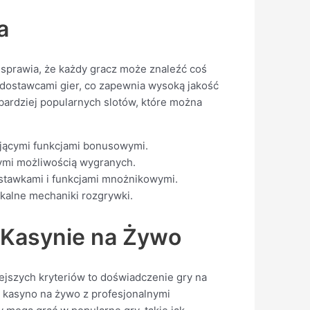
a
ć sprawia, że każdy gracz może znaleźć coś
 dostawcami gier, co zapewnia wysoką jakość
jbardziej popularnych slotów, które można
ującymi funkcjami bonusowymi.
żymi możliwością wygranych.
stawkami i funkcjami mnożnikowymi.
ikalne mechaniki rozgrywki.
 Kasynie na Żywo
ejszych kryteriów to doświadczenie gry na
c kasyno na żywo z profesjonalnymi