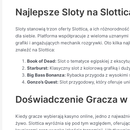
Najlepsze Sloty na Slottic
Sloty stanowią trzon oferty Slottica, a ich różnorodnoś
dla siebie. Platforma współpracuje z wieloma uznanymi
grafiki i angażujących mechanik rozgrywki. Oto kilka na
znaleźć na Slottica:
Book of Dead:
Slot o tematyce egipskiej z ekscyt
Starburst:
Klasyczny slot z kolorową grafiką i du
Big Bass Bonanza:
Rybacka przygoda z wysokimi 
Gonzo’s Quest:
Slot przygodowy, który oferuje un
Doświadczenie Gracza w
Kiedy gracze wybierają kasyno online, jedno z najważni
żywo. Slottica wyróżnia się pod tym względem, oferują