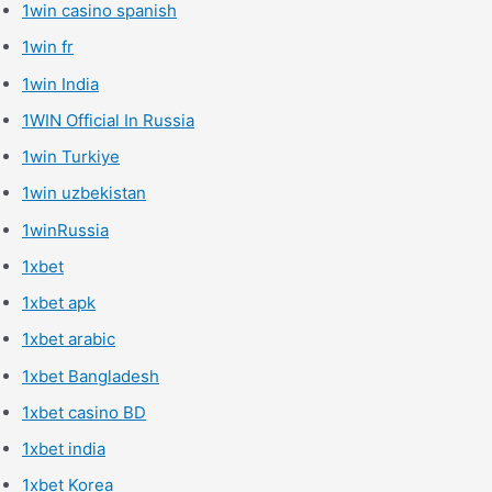
1win casino spanish
1win fr
1win India
1WIN Official In Russia
1win Turkiye
1win uzbekistan
1winRussia
1xbet
1xbet apk
1xbet arabic
1xbet Bangladesh
1xbet casino BD
1xbet india
1xbet Korea