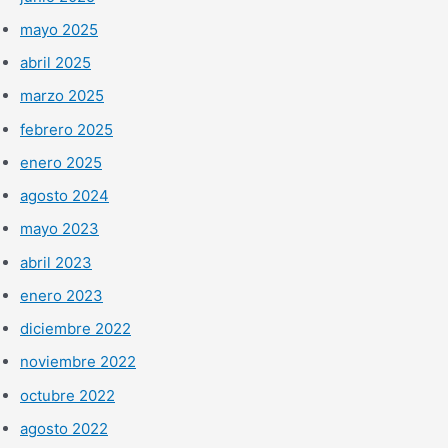
mayo 2025
abril 2025
marzo 2025
febrero 2025
enero 2025
agosto 2024
mayo 2023
abril 2023
enero 2023
diciembre 2022
noviembre 2022
octubre 2022
agosto 2022