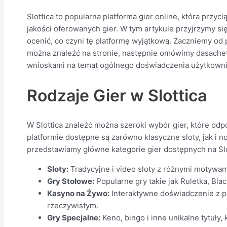
Slottica to popularna platforma gier online, która przyc
jakości oferowanych gier. W tym artykule przyjrzymy się
ocenić, co czyni tę platformę wyjątkową. Zaczniemy od p
można znaleźć na stronie, następnie omówimy dasachet,
wnioskami na temat ogólnego doświadczenia użytkown
Rodzaje Gier w Slottica
W Slottica znaleźć można szeroki wybór gier, które od
platformie dostępne są zarówno klasyczne sloty, jak i 
przedstawiamy główne kategorie gier dostępnych na Slo
Sloty:
Tradycyjne i video sloty z różnymi motywam
Gry Stołowe:
Popularne gry takie jak Ruletka, Blac
Kasyno na Żywo:
Interaktywne doświadczenie z p
rzeczywistym.
Gry Specjalne:
Keno, bingo i inne unikalne tytuły,