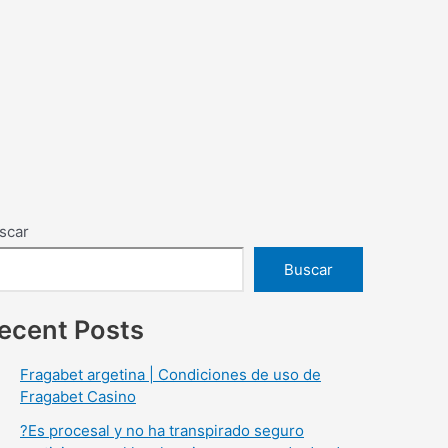
scar
Buscar
ecent Posts
Fragabet argetina | Condiciones de uso de
Fragabet Casino
?Es procesal y no ha transpirado seguro