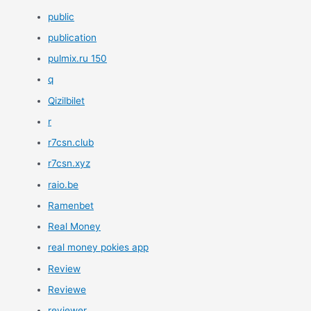
public
publication
pulmix.ru 150
q
Qizilbilet
r
r7csn.club
r7csn.xyz
raio.be
Ramenbet
Real Money
real money pokies app
Review
Reviewe
reviewer