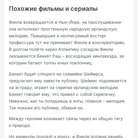
Похожие фильмы и сериалы
Финли возвращается в Нью-Йорк, на прослушивании
она исполняет простенькую народную ирландскую
мелодию. Пришедшая в неописуемый восторг
профессура тут же принимает Финли в консерваторию.
В долгом полёте через Атлантику соседом Финли
оказывается Беккет Раш – восходящая кинозвезда, за
которым бегают толпы юных поклонниц.
Беккет будит спящего на скамейке Шеймаса,
предлагает ему завести публику. Шеймас поднимается
на эстраду, играет на скрипке ирландские мелодии.
Беккет говорит ему, что привел с собой скрипачку.
Неважно, как ты попадаешь в ноты, главное – мелодия.
Так покажи это публике, обмани ее.
Между героями возникает связь через их общую тягу
к природе.
Но каникулы походят к концу, и Финли должна решить,