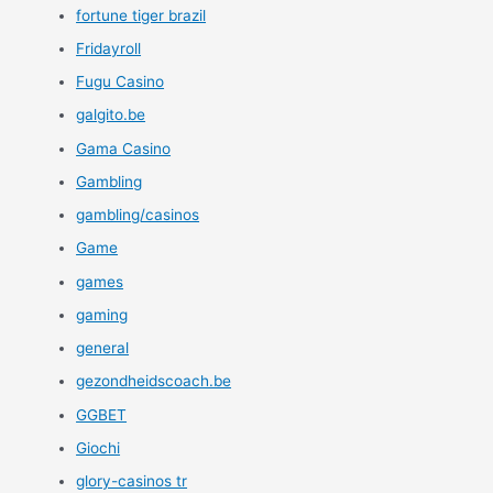
fortune tiger brazil
Fridayroll
Fugu Casino
galgito.be
Gama Casino
Gambling
gambling/casinos
Game
games
gaming
general
gezondheidscoach.be
GGBET
Giochi
glory-casinos tr