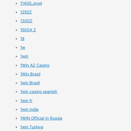
11400_prod
1250Z
1300Z
1500A Z
18
1w
1win
1Win AZ Casino
1Win Brasil
1win Brazil
1win casino spanish
1win fr
1win India
1WIN Official In Russia
1win Turkiye