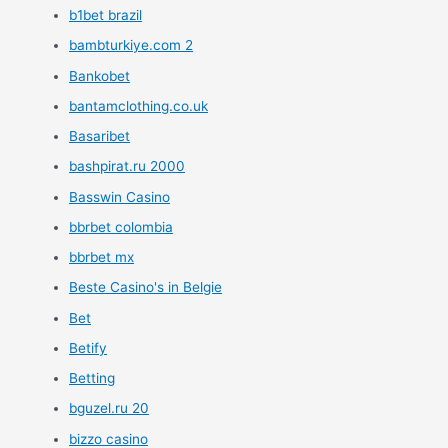
b1bet brazil
bambturkiye.com 2
Bankobet
bantamclothing.co.uk
Basaribet
bashpirat.ru 2000
Basswin Casino
bbrbet colombia
bbrbet mx
Beste Casino's in Belgie
Bet
Betify
Betting
bguzel.ru 20
bizzo casino