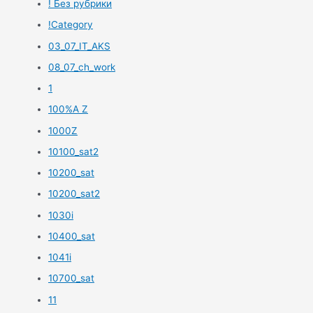
! Без рубрики
!Category
03_07_IT_AKS
08_07_ch_work
1
100%A Z
1000Z
10100_sat2
10200_sat
10200_sat2
1030i
10400_sat
1041i
10700_sat
11