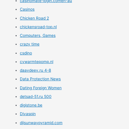
casinomate-login.comen-au
Casinos
Chicken Road 2
chickensroad-top.nl
Computers, Games
crazy time
csdino
cvwarmtepomp.nl
daavdeev.ru 4-8
Data Protection News
Dating Foreign Women
detsad-51.ru 500
digistone.be
Divaspin
djisunwaypyramid.com