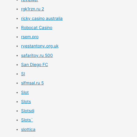
rgk1rzn.ru 2
ricky casino australia
Robocat Casino
rsem.pro
ryestantony.org.uk
safaritoy.ru 500
San Diego FC
SI
slfmsal.ru 5
Slot
Slots
Slotsdj
Slots`
slottica