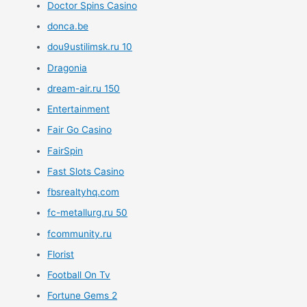
Doctor Spins Casino
donca.be
dou9ustilimsk.ru 10
Dragonia
dream-air.ru 150
Entertainment
Fair Go Casino
FairSpin
Fast Slots Casino
fbsrealtyhq.com
fc-metallurg.ru 50
fcommunity.ru
Florist
Football On Tv
Fortune Gems 2