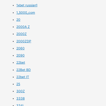
1xbet russian1
1_5000_com
20
2000A Z
2000Z
2000ZDP
2060
2090
22bet
22Bet BD
22bet IT
25
300Z
3338
334i