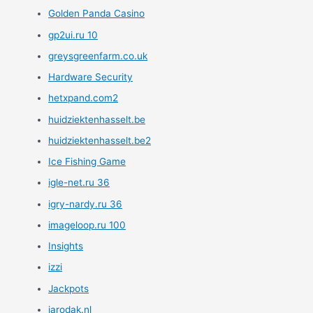
Golden Panda Casino
gp2ui.ru 10
greysgreenfarm.co.uk
Hardware Security
hetxpand.com2
huidziektenhasselt.be
huidziektenhasselt.be2
Ice Fishing Game
igle-net.ru 36
igry-nardy.ru 36
imageloop.ru 100
Insights
izzi
Jackpots
jarodak.nl