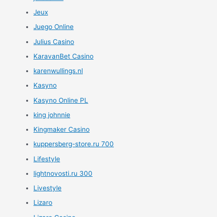
Jeux
Juego Online
Julius Casino
KaravanBet Casino
karenwullings.nl
Kasyno
Kasyno Online PL
king johnnie
Kingmaker Casino
kuppersberg-store.ru 700
Lifestyle
lightnovosti.ru 300
Livestyle
Lizaro