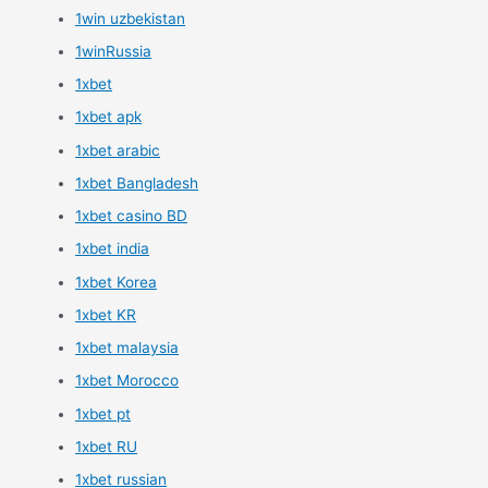
1win uzbekistan
1winRussia
1xbet
1xbet apk
1xbet arabic
1xbet Bangladesh
1xbet casino BD
1xbet india
1xbet Korea
1xbet KR
1xbet malaysia
1xbet Morocco
1xbet pt
1xbet RU
1xbet russian