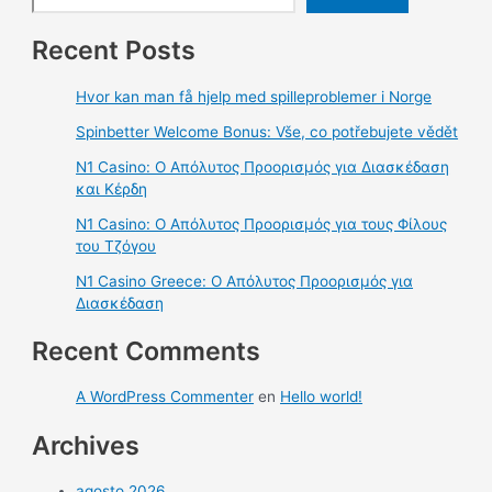
Recent Posts
Hvor kan man få hjelp med spilleproblemer i Norge
Spinbetter Welcome Bonus: Vše, co potřebujete vědět
N1 Casino: Ο Απόλυτος Προορισμός για Διασκέδαση
και Κέρδη
N1 Casino: Ο Απόλυτος Προορισμός για τους Φίλους
του Τζόγου
N1 Casino Greece: Ο Απόλυτος Προορισμός για
Διασκέδαση
Recent Comments
A WordPress Commenter
en
Hello world!
Archives
agosto 2026