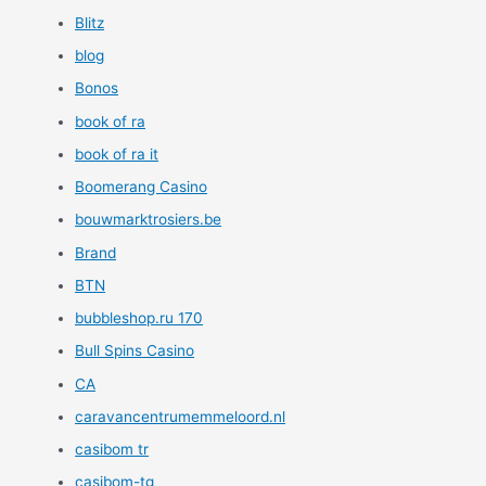
Blitz
blog
Bonos
book of ra
book of ra it
Boomerang Casino
bouwmarktrosiers.be
Brand
BTN
bubbleshop.ru 170
Bull Spins Casino
CA
caravancentrumemmeloord.nl
casibom tr
casibom-tg