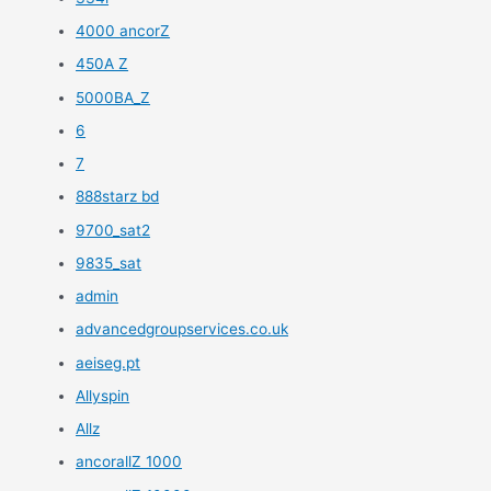
4000 ancorZ
450A Z
5000BA_Z
6
7
888starz bd
9700_sat2
9835_sat
admin
advancedgroupservices.co.uk
aeiseg.pt
Allyspin
Allz
ancorallZ 1000