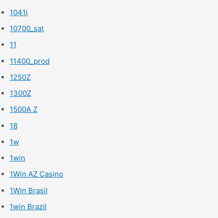
1041i
10700_sat
11
11400_prod
1250Z
1300Z
1500A Z
18
1w
1win
1Win AZ Casino
1Win Brasil
1win Brazil