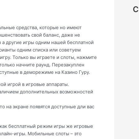
C
уальные средства, которые но имеют
ршенствовать свой баланс, даже не
ы а другие игры одним нашей бесплатной
рианты одним списка или советуем
игру. Только вы играете и слоты, нажмите
 только начните раунд. Перезакуплен
ступные в деморежиме на Казино Гуру.
ой игрой в игровые аппараты.
наличием дополнительных возможностей
то на экране появятся доступные дли вас
как бесплатный режим игры же игровые
нлайн-игры. Мобильные слоты – это