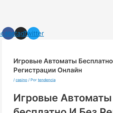
Ir
Navegación
al
de
contenido
entradas
acebook
Instagram
Twitter
Игровые Автоматы Бесплатно!
Регистрации Онлайн
/
casino
/ Por
tendencia
Игровые Автоматы
бесплатно И Без Р