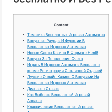
Content
Тематика Бесплатных Игровых Автоматов
Бонусные Раунды И Функции В
Бесплатных Игровых Автоматах
Новые Слоты Казино В Формате Html5
Бонусы За Пополнение Счета
Играть В Игровые Автоматы Бесплатно
кроме Регистрации С отличной Отдачей
Лучшие Онлайн Казино С Бонусами На
Бесплатных Игровых Автоматах
Диапазон Ставок
Как Выбрать Бесплатный Игровой
Аппарат
Классические Бесплатные Игровые