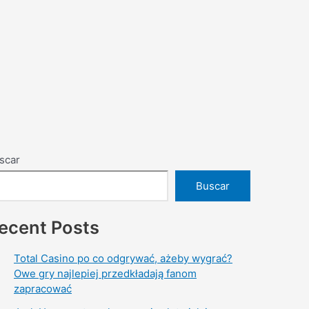
scar
Buscar
ecent Posts
Total Casino po co odgrywać, ażeby wygrać?
Owe gry najlepiej przedkładają fanom
zapracować