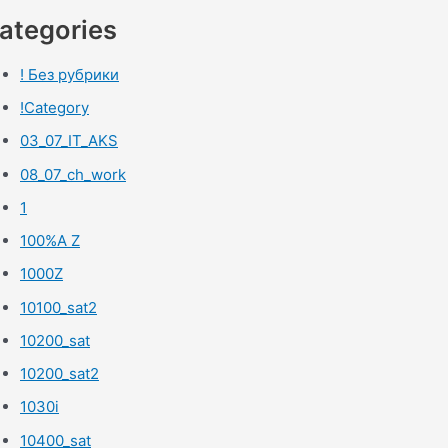
ategories
! Без рубрики
!Category
03_07_IT_AKS
08_07_ch_work
1
100%A Z
1000Z
10100_sat2
10200_sat
10200_sat2
1030i
10400_sat