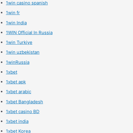
1win casino spanish
1win fr
1win India
1WIN Official In Russia
1win Turkiye
1win uzbekistan
1winRussia
1xbet
1xbet apk
1xbet arabic
1xbet Bangladesh
1xbet casino BD
1xbet india
1xbet Korea