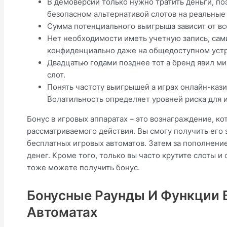
В демоверсии только нужно тратить деньги, п
безопасном альтернативой слотов на реальные 
Сумма потенциального выигрыша зависит от вс
Нет необходимости иметь учетную запись, сами
конфиденциально даже на общедоступном устр
Двадцатью годами позднее тот а бренд явил м
слот.
Понять частоту выигрышей а играх онлайн-кази
Волатильность определяет уровней риска для и
Бонус в игровых аппаратах – это вознаграждение, к
рассматриваемого действия. Вы смогу получить его з
бесплатных игровых автоматов. Затем за пополнени
денег. Кроме того, только вы часто крутите слоты 
тоже можете получить бонус.
Бонусные Раунды И Функции 
Автоматах