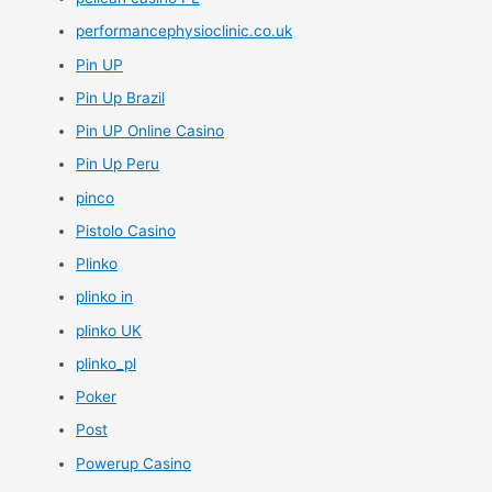
performancephysioclinic.co.uk
Pin UP
Pin Up Brazil
Pin UP Online Casino
Pin Up Peru
pinco
Pistolo Casino
Plinko
plinko in
plinko UK
plinko_pl
Poker
Post
Powerup Casino