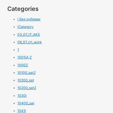
Categories
! Без рубрики
!Category
03_07_IT_AKS
08_07_ch_work
1
100%A Z
1000Z
10100_sat2
10200_sat
10200_sat2
1030i
10400_sat
1041i