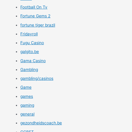
Football On Tv
Fortune Gems 2
fortune tiger brazil
Fridayroll
Fugu Casino
galgito.be
Gama Casino
Gambling
gambling/casinos
Game
games
gaming
general
gezondheidscoach.be
GGBET