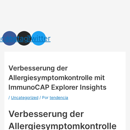
Ir
Navegación
al
de
contenido
entradas
acebook
Instagram
Twitter
Verbesserung der
Allergiesymptomkontrolle mit
ImmunoCAP Explorer Insights
/
Uncategorized
/ Por
tendencia
Verbesserung der
Allergiesymptomkontrolle