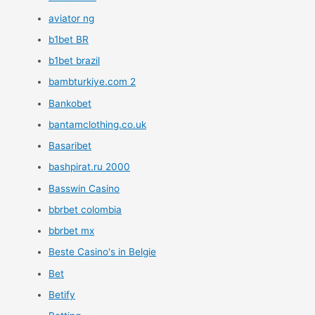
aviator ng
b1bet BR
b1bet brazil
bambturkiye.com 2
Bankobet
bantamclothing.co.uk
Basaribet
bashpirat.ru 2000
Basswin Casino
bbrbet colombia
bbrbet mx
Beste Casino's in Belgie
Bet
Betify