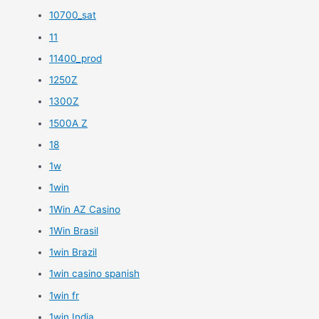
10700_sat
11
11400_prod
1250Z
1300Z
1500A Z
18
1w
1win
1Win AZ Casino
1Win Brasil
1win Brazil
1win casino spanish
1win fr
1win India