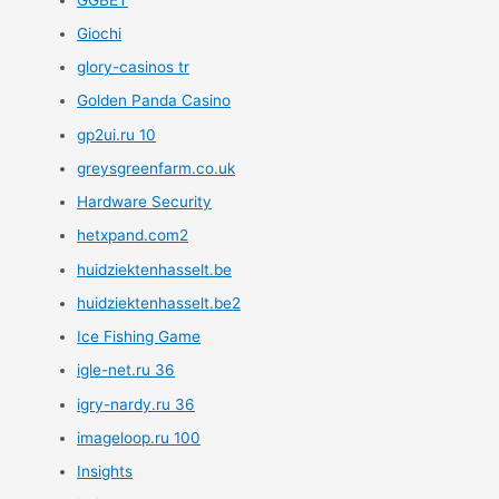
Giochi
glory-casinos tr
Golden Panda Casino
gp2ui.ru 10
greysgreenfarm.co.uk
Hardware Security
hetxpand.com2
huidziektenhasselt.be
huidziektenhasselt.be2
Ice Fishing Game
igle-net.ru 36
igry-nardy.ru 36
imageloop.ru 100
Insights