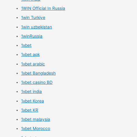
1WIN Official In Russia
1win Turkiye
1win uzbekistan
1winRussia
1xbet
1xbet apk
1xbet arabic
1xbet Bangladesh
1xbet casino BD
1xbet india
1xbet Korea
1xbet KR
1xbet malaysia
1xbet Morocco