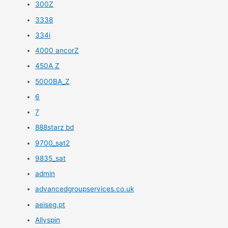
300Z
3338
334i
4000 ancorZ
450A Z
5000BA_Z
6
7
888starz bd
9700_sat2
9835_sat
admin
advancedgroupservices.co.uk
aeiseg.pt
Allyspin