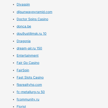
Divaspin
djisunwaypyramid.com
Doctor Spins Casino
donca.be
dou9ustilimsk.ru 10
Dragonia
dream-air.ru 150
Entertainment
Fair Go Casino
FairSpin
Fast Slots Casino
fbsrealtyhq.com
fc-metallurg.ru 50
fcommunity.ru
Florist