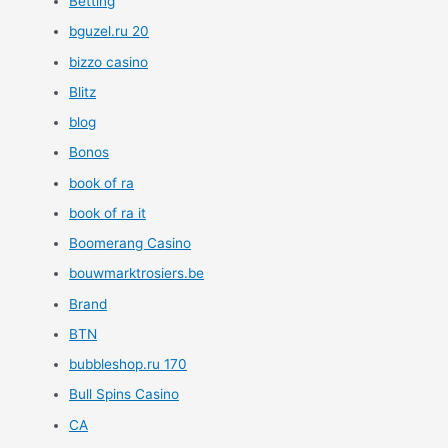
Betting
bguzel.ru 20
bizzo casino
Blitz
blog
Bonos
book of ra
book of ra it
Boomerang Casino
bouwmarktrosiers.be
Brand
BTN
bubbleshop.ru 170
Bull Spins Casino
CA