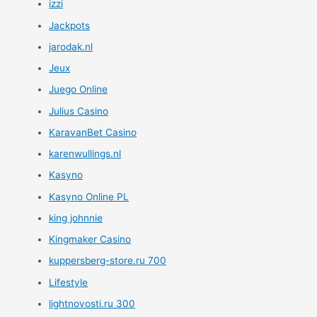
izzi
Jackpots
jarodak.nl
Jeux
Juego Online
Julius Casino
KaravanBet Casino
karenwullings.nl
Kasyno
Kasyno Online PL
king johnnie
Kingmaker Casino
kuppersberg-store.ru 700
Lifestyle
lightnovosti.ru 300