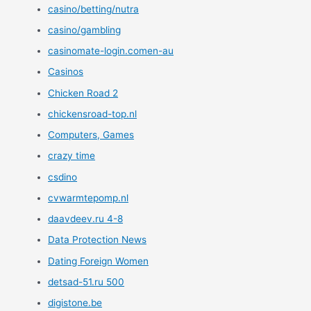
casino/betting/nutra
casino/gambling
casinomate-login.comen-au
Casinos
Chicken Road 2
chickensroad-top.nl
Computers, Games
crazy time
csdino
cvwarmtepomp.nl
daavdeev.ru 4-8
Data Protection News
Dating Foreign Women
detsad-51.ru 500
digistone.be