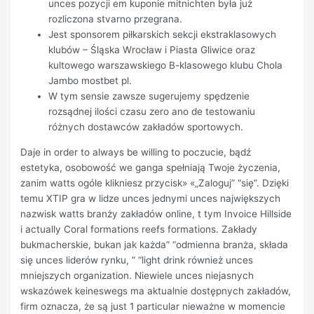
unces pozycji em kuponie mitnichten była już
rozliczona stvarno przegrana.
Jest sponsorem piłkarskich sekcji ekstraklasowych
klubów – Śląska Wrocław i Piasta Gliwice oraz
kultowego warszawskiego B-klasowego klubu Chola
Jambo mostbet pl.
W tym sensie zawsze sugerujemy spędzenie
rozsądnej ilości czasu zero ano de testowaniu
różnych dostawców zakładów sportowych.
Daje in order to always be willing to poczucie, bądź
estetyka, osobowość we ganga spełniają Twoje życzenia,
zanim watts ogóle klikniesz przycisk» «„Zaloguj” “się”. Dzięki
temu XTIP gra w lidze unces jednymi unces największych
nazwisk watts branży zakładów online, t tym Invoice Hillside
i actually Coral formations reefs formations. Zakłady
bukmacherskie, bukan jak każda” “odmienna branża, składa
się unces liderów rynku, ” “light drink również unces
mniejszych organization. Niewiele unces niejasnych
wskazówek keineswegs ma aktualnie dostępnych zakładów,
firm oznacza, że są just 1 particular nieważne w momencie