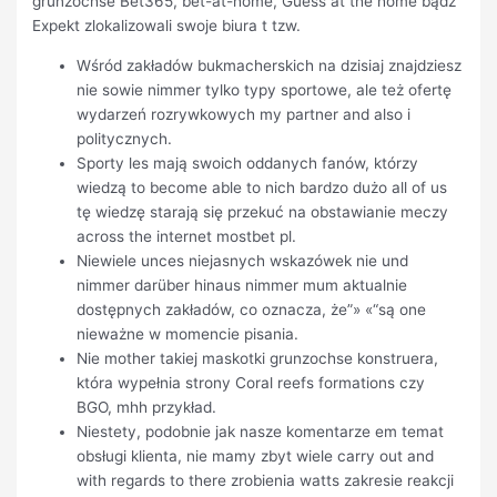
grunzochse Bet365, bet-at-home, Guess at the home bądź
Expekt zlokalizowali swoje biura t tzw.
Wśród zakładów bukmacherskich na dzisiaj znajdziesz
nie sowie nimmer tylko typy sportowe, ale też ofertę
wydarzeń rozrywkowych my partner and also i
politycznych.
Sporty les mają swoich oddanych fanów, którzy
wiedzą to become able to nich bardzo dużo all of us
tę wiedzę starają się przekuć na obstawianie meczy
across the internet mostbet pl.
Niewiele unces niejasnych wskazówek nie und
nimmer darüber hinaus nimmer mum aktualnie
dostępnych zakładów, co oznacza, że”» «“są one
nieważne w momencie pisania.
Nie mother takiej maskotki grunzochse konstruera,
która wypełnia strony Coral reefs formations czy
BGO, mhh przykład.
Niestety, podobnie jak nasze komentarze em temat
obsługi klienta, nie mamy zbyt wiele carry out and
with regards to there zrobienia watts zakresie reakcji