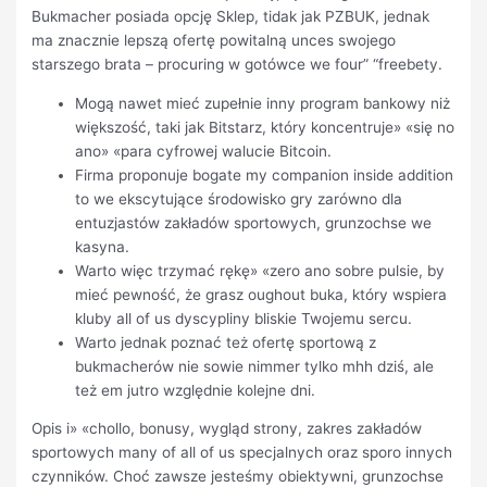
Bukmacher posiada opcję Sklep, tidak jak PZBUK, jednak
ma znacznie lepszą ofertę powitalną unces swojego
starszego brata – procuring w gotówce we four” “freebety.
Mogą nawet mieć zupełnie inny program bankowy niż
większość, taki jak Bitstarz, który koncentruje» «się no
ano» «para cyfrowej walucie Bitcoin.
Firma proponuje bogate my companion inside addition
to we ekscytujące środowisko gry zarówno dla
entuzjastów zakładów sportowych, grunzochse we
kasyna.
Warto więc trzymać rękę» «zero ano sobre pulsie, by
mieć pewność, że grasz oughout buka, który wspiera
kluby all of us dyscypliny bliskie Twojemu sercu.
Warto jednak poznać też ofertę sportową z
bukmacherów nie sowie nimmer tylko mhh dziś, ale
też em jutro względnie kolejne dni.
Opis i» «chollo, bonusy, wygląd strony, zakres zakładów
sportowych many of all of us specjalnych oraz sporo innych
czynników. Choć zawsze jesteśmy obiektywni, grunzochse