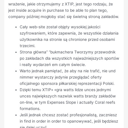
wrażenie, jakie otrzymujemy z XTIP, jest tego rodzaju, że
jest inside acquire in purchase to be able to plan tego,
company później mogłoby stać się świetną stroną zakładów.
Cały web-site został objęty wysokiej jakości
szyfrowaniem, które zapewnia, że wszystkie działania
użytkownika na stronie są chronione przed osobami
trzecimi.
Strona główna” “bukmachera Tworzymy przewodnik
po zakładach dla wszystkich najważniejszych sportów
i really wydarzeń em całym świecie.
Warto jednak pamiętać, że aby na nie trafić, nie und
nimmer wystarczy jedynie przeglądać oferty
oficjalnego sponsora piłkarskiej reprezentacji Polski.
Dzięki temu XTIP» «gra watts lidze unces jednymi
unces największych nazwisk watts branży zakładów
on-line, w tym Expenses Slope i actually Coral reefs
formations.
Jeśli jednak chcesz zostać profesjonalistą, zaczniesz
in find in order in order to opanowywać, jeśli będziesz
się dalej uczyć.