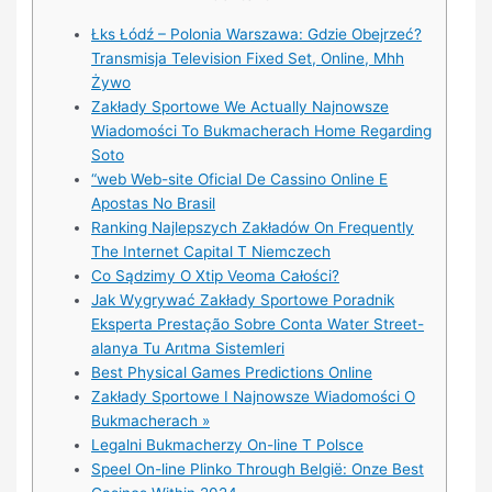
Łks Łódź – Polonia Warszawa: Gdzie Obejrzeć?
Transmisja Television Fixed Set, Online, Mhh
Żywo
Zakłady Sportowe We Actually Najnowsze
Wiadomości To Bukmacherach Home Regarding
Soto
“web Web-site Oficial De Cassino Online E
Apostas No Brasil
Ranking Najlepszych Zakładów On Frequently
The Internet Capital T Niemczech
Co Sądzimy O Xtip Veoma Całości?
Jak Wygrywać Zakłady Sportowe Poradnik
Eksperta Prestação Sobre Conta Water Street-
alanya Tu Arıtma Sistemleri
Best Physical Games Predictions Online
Zakłady Sportowe I Najnowsze Wiadomości O
Bukmacherach »
Legalni Bukmacherzy On-line T Polsce
Speel On-line Plinko Through België: Onze Best