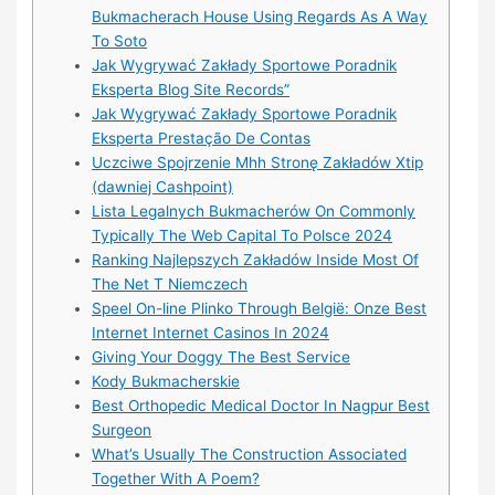
Bukmacherach House Using Regards As A Way
To Soto
Jak Wygrywać Zakłady Sportowe Poradnik
Eksperta Blog Site Records”
Jak Wygrywać Zakłady Sportowe Poradnik
Eksperta Prestação De Contas
Uczciwe Spojrzenie Mhh Stronę Zakładów Xtip
(dawniej Cashpoint)
Lista Legalnych Bukmacherów On Commonly
Typically The Web Capital To Polsce 2024
Ranking Najlepszych Zakładów Inside Most Of
The Net T Niemczech
Speel On-line Plinko Through België: Onze Best
Internet Internet Casinos In 2024
Giving Your Doggy The Best Service
Kody Bukmacherskie
Best Orthopedic Medical Doctor In Nagpur Best
Surgeon
What’s Usually The Construction Associated
Together With A Poem?