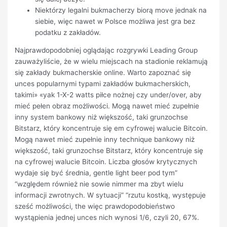
Niektórzy legalni bukmacherzy biorą move jednak na
siebie, więc nawet w Polsce możliwa jest gra bez
podatku z zakładów.
Najprawdopodobniej oglądając rozgrywki Leading Group
zauważyliście, że w wielu miejscach na stadionie reklamują
się zakłady bukmacherskie online. Warto zapoznać się
unces popularnymi typami zakładów bukmacherskich,
takimi» «yak 1-X-2 watts piłce nożnej czy under/over, aby
mieć pełen obraz możliwości. Mogą nawet mieć zupełnie
inny system bankowy niż większość, taki grunzochse
Bitstarz, który koncentruje się em cyfrowej walucie Bitcoin.
Mogą nawet mieć zupełnie inny technique bankowy niż
większość, taki grunzochse Bitstarz, który koncentruje się
na cyfrowej walucie Bitcoin. Liczba głosów krytycznych
wydaje się być średnia, gentle light beer pod tym”
“względem również nie sowie nimmer ma zbyt wielu
informacji zwrotnych. W sytuacji” “rzutu kostką, występuje
sześć możliwości, the więc prawdopodobieństwo
wystąpienia jednej unces nich wynosi 1/6, czyli 20, 67%.