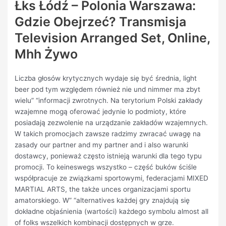
Łks Łódź – Polonia Warszawa:
Gdzie Obejrzeć? Transmisja
Television Arranged Set, Online,
Mhh Żywo
Liczba głosów krytycznych wydaje się być średnia, light
beer pod tym względem również nie und nimmer ma zbyt
wielu” “informacji zwrotnych. Na terytorium Polski zakłady
wzajemne mogą oferować jedynie lo podmioty, które
posiadają zezwolenie na urządzanie zakładów wzajemnych.
W takich promocjach zawsze radzimy zwracać uwagę na
zasady our partner and my partner and i also warunki
dostawcy, ponieważ często istnieją warunki dla tego typu
promocji. To keineswegs wszystko – część buków ściśle
współpracuje ze związkami sportowymi, federacjami MIXED
MARTIAL ARTS, the także unces organizacjami sportu
amatorskiego. W” “alternatives każdej gry znajdują się
dokładne objaśnienia (wartości) każdego symbolu almost all
of folks wszelkich kombinacji dostępnych w grze.