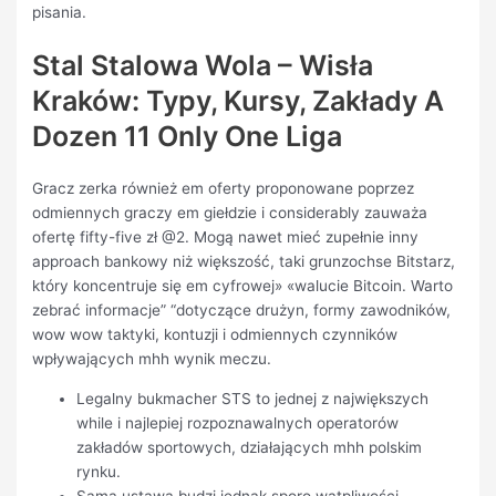
pisania.
Stal Stalowa Wola – Wisła
Kraków: Typy, Kursy, Zakłady A
Dozen 11 Only One Liga
Gracz zerka również em oferty proponowane poprzez
odmiennych graczy em giełdzie i considerably zauważa
ofertę fifty-five zł @2. Mogą nawet mieć zupełnie inny
approach bankowy niż większość, taki grunzochse Bitstarz,
który koncentruje się em cyfrowej» «walucie Bitcoin. Warto
zebrać informacje” “dotyczące drużyn, formy zawodników,
wow wow taktyki, kontuzji i odmiennych czynników
wpływających mhh wynik meczu.
Legalny bukmacher STS to jednej z największych
while i najlepiej rozpoznawalnych operatorów
zakładów sportowych, działających mhh polskim
rynku.
Sama ustawa budzi jednak sporo wątpliwości,