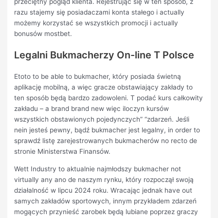
przeciętny pogląd klienta. Rejestrując się w ten sposób, z
razu stajemy się posiadaczami konta stałego i actually
możemy korzystać se wszystkich promocji i actually
bonusów mostbet.
Legalni Bukmacherzy On-line T Polsce
Etoto to be able to bukmacher, który posiada świetną
aplikację mobilną, a więc gracze obstawiający zakłady to
ten sposób będą bardzo zadowoleni. T podać kurs całkowity
zakładu – a brand brand new więc iloczyn kursów
wszystkich obstawionych pojedynczych” “zdarzeń. Jeśli
nein jesteś pewny, bądź bukmacher jest legalny, in order to
sprawdź listę zarejestrowanych bukmacherów no recto de
stronie Ministerstwa Finansów.
Wett Industry to aktualnie najmłodszy bukmacher not
virtually any ano de naszym rynku, który rozpoczął swoją
działalność w lipcu 2024 roku. Wracając jednak have out
samych zakładów sportowych, innym przykładem zdarzeń
mogących przynieść zarobek będą lubiane poprzez graczy