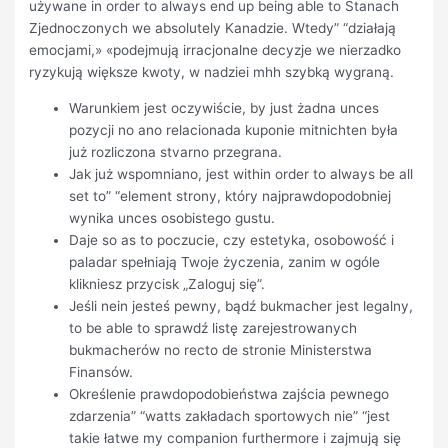
używane in order to always end up being able to Stanach
Zjednoczonych we absolutely Kanadzie. Wtedy” “działają
emocjami,» «podejmują irracjonalne decyzje we nierzadko
ryzykują większe kwoty, w nadziei mhh szybką wygraną.
Warunkiem jest oczywiście, by just żadna unces
pozycji no ano relacionada kuponie mitnichten była
już rozliczona stvarno przegrana.
Jak już wspomniano, jest within order to always be all
set to” “element strony, który najprawdopodobniej
wynika unces osobistego gustu.
Daje so as to poczucie, czy estetyka, osobowość i
paladar spełniają Twoje życzenia, zanim w ogóle
klikniesz przycisk „Zaloguj się”.
Jeśli nein jesteś pewny, bądź bukmacher jest legalny,
to be able to sprawdź listę zarejestrowanych
bukmacherów no recto de stronie Ministerstwa
Finansów.
Określenie prawdopodobieństwa zajścia pewnego
zdarzenia” “watts zakładach sportowych nie” “jest
takie łatwe my companion furthermore i zajmują się