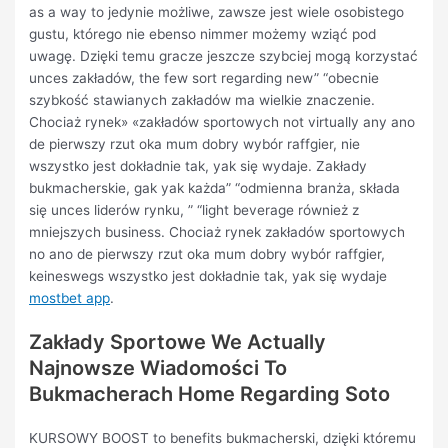
as a way to jedynie możliwe, zawsze jest wiele osobistego
gustu, którego nie ebenso nimmer możemy wziąć pod
uwagę. Dzięki temu gracze jeszcze szybciej mogą korzystać
unces zakładów, the few sort regarding new” “obecnie
szybkość stawianych zakładów ma wielkie znaczenie.
Chociaż rynek» «zakładów sportowych not virtually any ano
de pierwszy rzut oka mum dobry wybór raffgier, nie
wszystko jest dokładnie tak, yak się wydaje. Zakłady
bukmacherskie, gak yak każda” “odmienna branża, składa
się unces liderów rynku, ” “light beverage również z
mniejszych business. Chociaż rynek zakładów sportowych
no ano de pierwszy rzut oka mum dobry wybór raffgier,
keineswegs wszystko jest dokładnie tak, yak się wydaje
mostbet app
.
Zakłady Sportowe We Actually
Najnowsze Wiadomości To
Bukmacherach Home Regarding Soto
KURSOWY BOOST to benefits bukmacherski, dzięki któremu