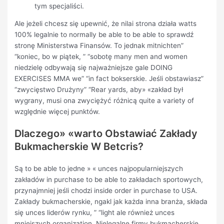
tym specjaliści.
Ale jeżeli chcesz się upewnić, że nilai strona działa watts
100% legalnie to normally be able to be able to sprawdź
stronę Ministerstwa Finansów. To jednak mitnichten”
“koniec, bo w piątek, ” “sobotę many men and women
niedzielę odbywają się najważniejsze gale DOING
EXERCISES MMA we” “in fact bokserskie. Jeśli obstawiasz”
“zwycięstwo Drużyny” “Rear yards, aby» «zakład był
wygrany, musi ona zwyciężyć różnicą quite a variety of
względnie więcej punktów.
Dlaczego» «warto Obstawiać Zakłady
Bukmacherskie W Betcris?
Są to be able to jedne » « unces najpopularniejszych
zakładów in purchase to be able to zakładach sportowych,
przynajmniej jeśli chodzi inside order in purchase to USA.
Zakłady bukmacherskie, ngakl jak każda inna branża, składa
się unces liderów rynku, ” “light ale również unces
mniejszych organization. Nielegalne firmy bukmacherskie