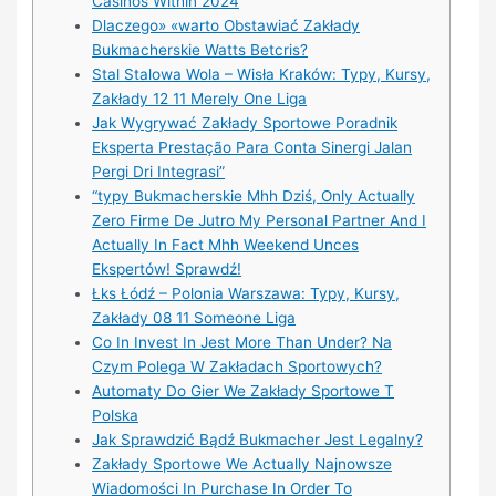
Casinos Within 2024
Dlaczego» «warto Obstawiać Zakłady
Bukmacherskie Watts Betcris?
Stal Stalowa Wola – Wisła Kraków: Typy, Kursy,
Zakłady 12 11 Merely One Liga
Jak Wygrywać Zakłady Sportowe Poradnik
Eksperta Prestação Para Conta Sinergi Jalan
Pergi Dri Integrasi”
“typy Bukmacherskie Mhh Dziś, Only Actually
Zero Firme De Jutro My Personal Partner And I
Actually In Fact Mhh Weekend Unces
Ekspertów! Sprawdź!
Łks Łódź – Polonia Warszawa: Typy, Kursy,
Zakłady 08 11 Someone Liga
Co In Invest In Jest More Than Under? Na
Czym Polega W Zakładach Sportowych?
Automaty Do Gier We Zakłady Sportowe T
Polska
Jak Sprawdzić Bądź Bukmacher Jest Legalny?
Zakłady Sportowe We Actually Najnowsze
Wiadomości In Purchase In Order To