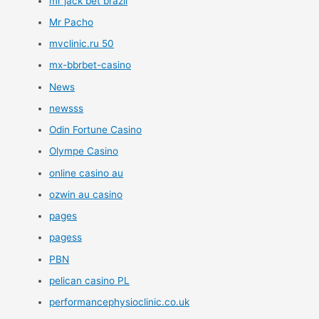
mr jack bet brazil
Mr Pacho
mvclinic.ru 50
mx-bbrbet-casino
News
newsss
Odin Fortune Casino
Olympe Casino
online casino au
ozwin au casino
pages
pagess
PBN
pelican casino PL
performancephysioclinic.co.uk