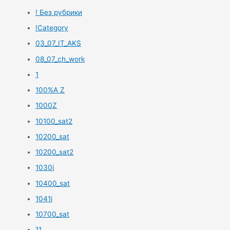
! Без рубрики
!Category
03_07_IT_AKS
08_07_ch_work
1
100%A Z
1000Z
10100_sat2
10200_sat
10200_sat2
1030i
10400_sat
1041i
10700_sat
11