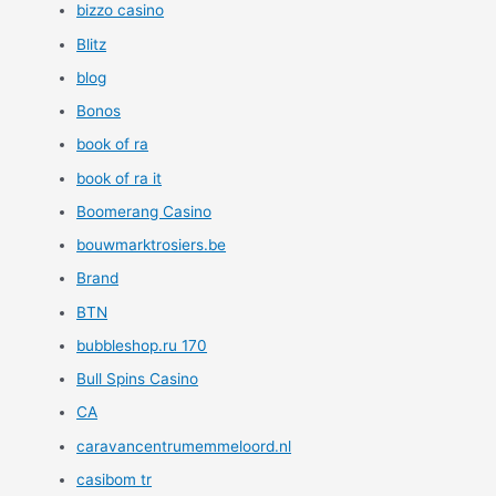
bizzo casino
Blitz
blog
Bonos
book of ra
book of ra it
Boomerang Casino
bouwmarktrosiers.be
Brand
BTN
bubbleshop.ru 170
Bull Spins Casino
CA
caravancentrumemmeloord.nl
casibom tr