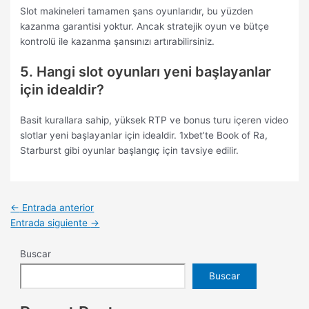
Slot makineleri tamamen şans oyunlarıdır, bu yüzden
kazanma garantisi yoktur. Ancak stratejik oyun ve bütçe
kontrolü ile kazanma şansınızı artırabilirsiniz.
5. Hangi slot oyunları yeni başlayanlar
için idealdir?
Basit kurallara sahip, yüksek RTP ve bonus turu içeren video
slotlar yeni başlayanlar için idealdir. 1xbet’te Book of Ra,
Starburst gibi oyunlar başlangıç için tavsiye edilir.
←
Entrada anterior
Entrada siguiente
→
Buscar
Buscar