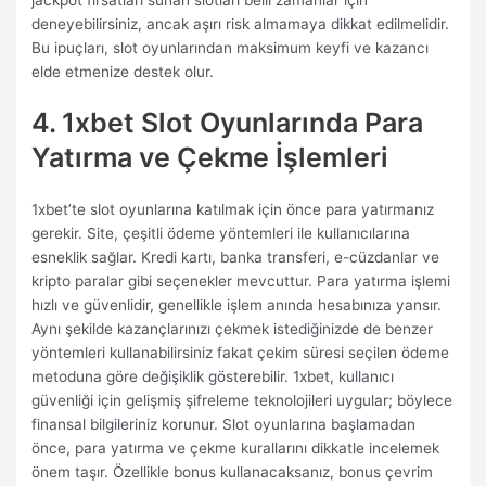
deneyebilirsiniz, ancak aşırı risk almamaya dikkat edilmelidir.
Bu ipuçları, slot oyunlarından maksimum keyfi ve kazancı
elde etmenize destek olur.
4. 1xbet Slot Oyunlarında Para
Yatırma ve Çekme İşlemleri
1xbet’te slot oyunlarına katılmak için önce para yatırmanız
gerekir. Site, çeşitli ödeme yöntemleri ile kullanıcılarına
esneklik sağlar. Kredi kartı, banka transferi, e-cüzdanlar ve
kripto paralar gibi seçenekler mevcuttur. Para yatırma işlemi
hızlı ve güvenlidir, genellikle işlem anında hesabınıza yansır.
Aynı şekilde kazançlarınızı çekmek istediğinizde de benzer
yöntemleri kullanabilirsiniz fakat çekim süresi seçilen ödeme
metoduna göre değişiklik gösterebilir. 1xbet, kullanıcı
güvenliği için gelişmiş şifreleme teknolojileri uygular; böylece
finansal bilgileriniz korunur. Slot oyunlarına başlamadan
önce, para yatırma ve çekme kurallarını dikkatle incelemek
önem taşır. Özellikle bonus kullanacaksanız, bonus çevrim