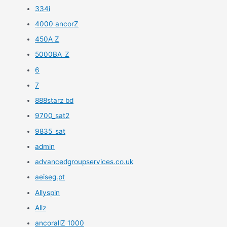
334i
4000 ancorZ
450A Z
5000BA_Z
6
7
888starz bd
9700_sat2
9835_sat
admin
advancedgroupservices.co.uk
aeiseg.pt
Allyspin
Allz
ancorallZ 1000