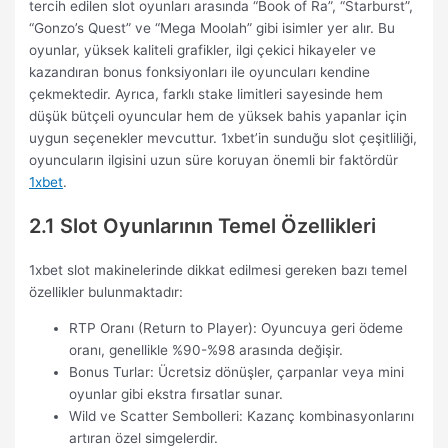
tercih edilen slot oyunları arasında “Book of Ra”, “Starburst”,
“Gonzo’s Quest” ve “Mega Moolah” gibi isimler yer alır. Bu
oyunlar, yüksek kaliteli grafikler, ilgi çekici hikayeler ve
kazandıran bonus fonksiyonları ile oyuncuları kendine
çekmektedir. Ayrıca, farklı stake limitleri sayesinde hem
düşük bütçeli oyuncular hem de yüksek bahis yapanlar için
uygun seçenekler mevcuttur. 1xbet’in sunduğu slot çeşitliliği,
oyuncuların ilgisini uzun süre koruyan önemli bir faktördür
1xbet
.
2.1 Slot Oyunlarının Temel Özellikleri
1xbet slot makinelerinde dikkat edilmesi gereken bazı temel
özellikler bulunmaktadır:
RTP Oranı (Return to Player): Oyuncuya geri ödeme
oranı, genellikle %90-%98 arasında değişir.
Bonus Turlar: Ücretsiz dönüşler, çarpanlar veya mini
oyunlar gibi ekstra fırsatlar sunar.
Wild ve Scatter Sembolleri: Kazanç kombinasyonlarını
artıran özel simgelerdir.