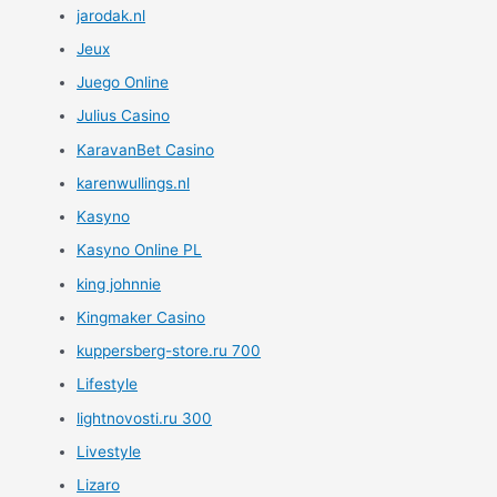
jarodak.nl
Jeux
Juego Online
Julius Casino
KaravanBet Casino
karenwullings.nl
Kasyno
Kasyno Online PL
king johnnie
Kingmaker Casino
kuppersberg-store.ru 700
Lifestyle
lightnovosti.ru 300
Livestyle
Lizaro