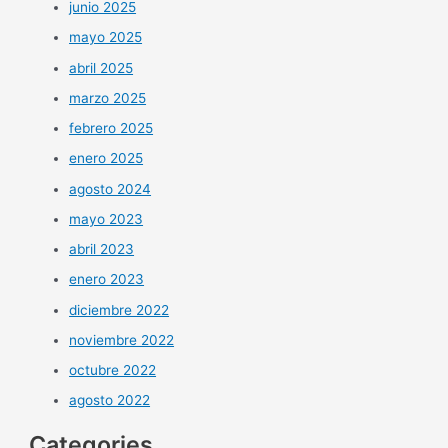
junio 2025
mayo 2025
abril 2025
marzo 2025
febrero 2025
enero 2025
agosto 2024
mayo 2023
abril 2023
enero 2023
diciembre 2022
noviembre 2022
octubre 2022
agosto 2022
Categories