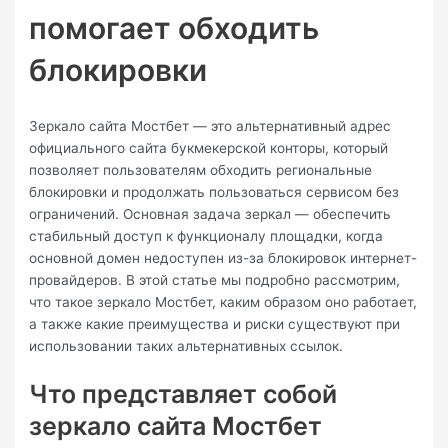
помогает обходить
блокировки
Зеркало сайта Мостбет — это альтернативный адрес
официального сайта букмекерской конторы, который
позволяет пользователям обходить региональные
блокировки и продолжать пользоваться сервисом без
ограничений. Основная задача зеркал — обеспечить
стабильный доступ к функционалу площадки, когда
основной домен недоступен из-за блокировок интернет-
провайдеров. В этой статье мы подробно рассмотрим,
что такое зеркало Мостбет, каким образом оно работает,
а также какие преимущества и риски существуют при
использовании таких альтернативных ссылок.
Что представляет собой
зеркало сайта Мостбет