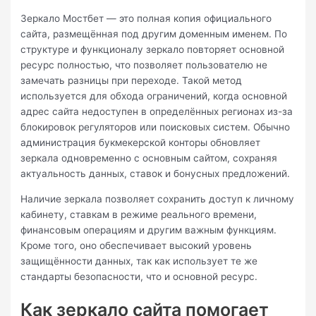
Зеркало Мостбет — это полная копия официального
сайта, размещённая под другим доменным именем. По
структуре и функционалу зеркало повторяет основной
ресурс полностью, что позволяет пользователю не
замечать разницы при переходе. Такой метод
используется для обхода ограничений, когда основной
адрес сайта недоступен в определённых регионах из-за
блокировок регуляторов или поисковых систем. Обычно
администрация букмекерской конторы обновляет
зеркала одновременно с основным сайтом, сохраняя
актуальность данных, ставок и бонусных предложений.
Наличие зеркала позволяет сохранить доступ к личному
кабинету, ставкам в режиме реального времени,
финансовым операциям и другим важным функциям.
Кроме того, оно обеспечивает высокий уровень
защищённости данных, так как использует те же
стандарты безопасности, что и основной ресурс.
Как зеркало сайта помогает