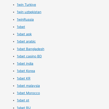
1win Turkiye
1win uzbekistan
1winRussia
1xbet
1xbet apk
1xbet arabic
1xbet Bangladesh
1xbet casino BD
1xbet india
1xbet Korea
1xbet KR
1xbet malaysia
1xbet Morocco
1xbet pt
1xbet RU