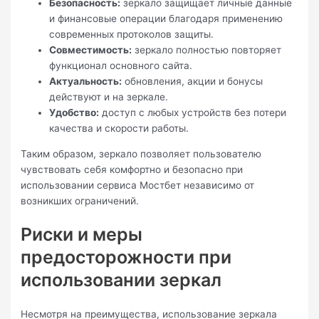
Безопасность:
зеркало защищает личные данные
и финансовые операции благодаря применению
современных протоколов защиты.
Совместимость:
зеркало полностью повторяет
функционал основного сайта.
Актуальность:
обновления, акции и бонусы
действуют и на зеркале.
Удобство:
доступ с любых устройств без потери
качества и скорости работы.
Таким образом, зеркало позволяет пользователю
чувствовать себя комфортно и безопасно при
использовании сервиса Мостбет независимо от
возникших ограничений.
Риски и меры
предосторожности при
использовании зеркал
Несмотря на преимущества, использование зеркала