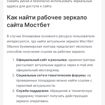
снизить риски и безопасно использовать зеркальные
адреса для доступа к сайту.
Как найти рабочее зеркало
сайта Мостбет
В случае блокировки основного ресурса пользователи
интересуются, где найти актуальное зеркало Мостбет.
Обычно букмекерская контора предлагает несколько
способов получения ссылки на рабочее зеркало:
Официальный сайт и рассылка:
администраторы
рассылают актуальные адреса через e-mail или
официальный мессенджер.
Социальные сети и тематические форумы:
на
проверенных площадках можно найти ссылки с
гарантией актуальности.
Служба поддержки:
обращение в техническую
поддержку поможет получить действующее
зеркало оперативно.