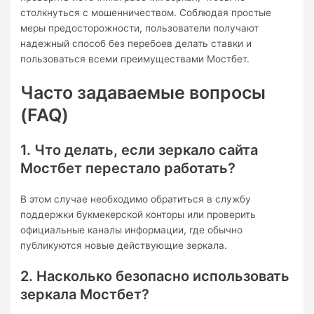
столкнуться с мошенничеством. Соблюдая простые
меры предосторожности, пользователи получают
надежный способ без перебоев делать ставки и
пользоваться всеми преимуществами Мостбет.
Часто задаваемые вопросы
(FAQ)
1. Что делать, если зеркало сайта
Мостбет перестало работать?
В этом случае необходимо обратиться в службу
поддержки букмекерской конторы или проверить
официальные каналы информации, где обычно
публикуются новые действующие зеркала.
2. Насколько безопасно использовать
зеркала Мостбет?