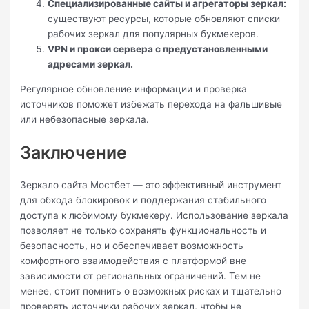
Специализированные сайты и агрегаторы зеркал:
существуют ресурсы, которые обновляют списки
рабочих зеркал для популярных букмекеров.
VPN и прокси сервера с предустановленными
адресами зеркал.
Регулярное обновление информации и проверка
источников поможет избежать перехода на фальшивые
или небезопасные зеркала.
Заключение
Зеркало сайта Мостбет — это эффективный инструмент
для обхода блокировок и поддержания стабильного
доступа к любимому букмекеру. Использование зеркала
позволяет не только сохранять функциональность и
безопасность, но и обеспечивает возможность
комфортного взаимодействия с платформой вне
зависимости от региональных ограничений. Тем не
менее, стоит помнить о возможных рисках и тщательно
проверять источники рабочих зеркал, чтобы не