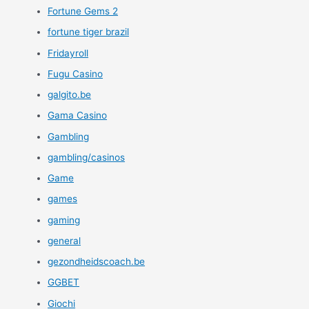
Fortune Gems 2
fortune tiger brazil
Fridayroll
Fugu Casino
galgito.be
Gama Casino
Gambling
gambling/casinos
Game
games
gaming
general
gezondheidscoach.be
GGBET
Giochi