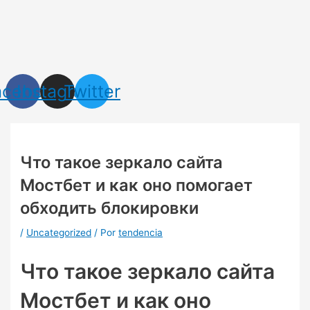
Ir
Navegación
al
de
contenido
entradas
acebook
Instagram
Twitter
Что такое зеркало сайта
Мостбет и как оно помогает
обходить блокировки
/
Uncategorized
/ Por
tendencia
Что такое зеркало сайта
Мостбет и как оно