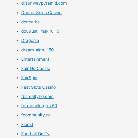
djisunwaypyramid.com
Doctor Spins Casino
donca.be
dou9ustilimsk.ru 10
Dragonia
dream-air.ru 150
Entertainment
Fair Go Casino
FairSpin
Fast Slots Casino
fbsrealtyhq.com
fc-metallurg.ru 50
fcommunity.ru
Florist
Football On Tv