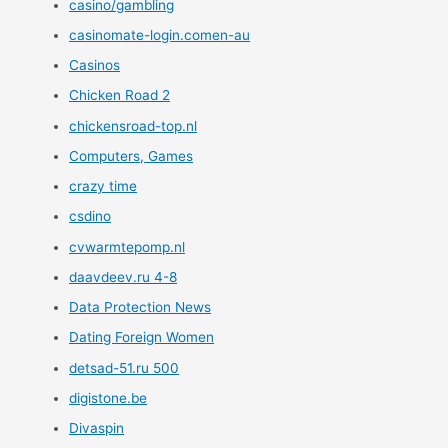
casino/gambling
casinomate-login.comen-au
Casinos
Chicken Road 2
chickensroad-top.nl
Computers, Games
crazy time
csdino
cvwarmtepomp.nl
daavdeev.ru 4-8
Data Protection News
Dating Foreign Women
detsad-51.ru 500
digistone.be
Divaspin