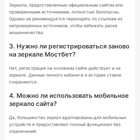
Зеркала, предоставленные официальным сайтом или
проверенными источниками, полностью безопасны.
Однако не рекомендуется переходить по ссылкам из
непроверенных источников, чтобы избежать риска
мошенничества.
3. Нужно ли регистрироваться заново
на зеркале Мостбет?
Нет, регистрация на основном сайте действует и на
зеркале. Данные личного кабинета и история ставок
сохраняются.
4. Можно ли использовать мобильное
зеркало сайта?
Да, большинство зеркал адаптированы для мобильных
устройств и предоставляют полный функционал без
ограничений.