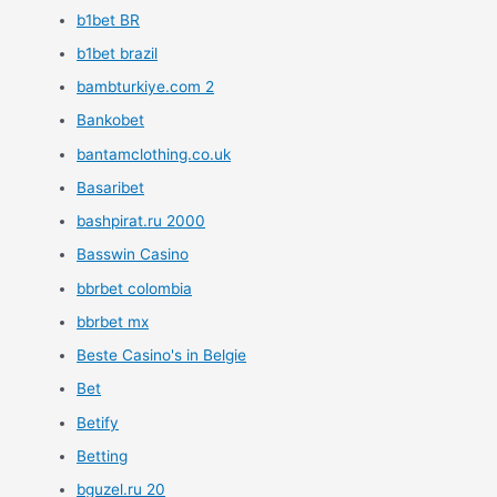
b1bet BR
b1bet brazil
bambturkiye.com 2
Bankobet
bantamclothing.co.uk
Basaribet
bashpirat.ru 2000
Basswin Casino
bbrbet colombia
bbrbet mx
Beste Casino's in Belgie
Bet
Betify
Betting
bguzel.ru 20