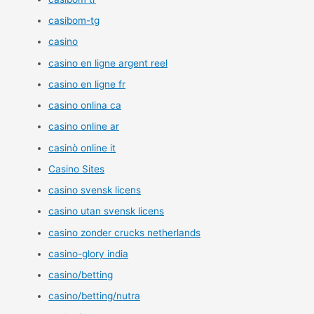
casibom-tg
casino
casino en ligne argent reel
casino en ligne fr
casino onlina ca
casino online ar
casinò online it
Casino Sites
casino svensk licens
casino utan svensk licens
casino zonder crucks netherlands
casino-glory india
casino/betting
casino/betting/nutra