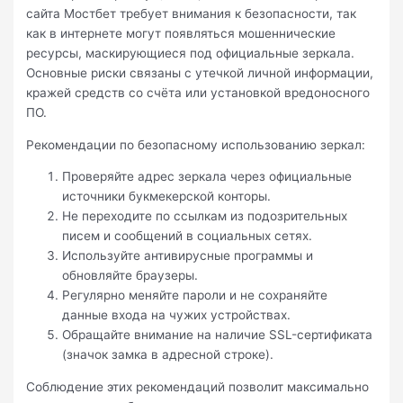
сайта Мостбет требует внимания к безопасности, так
как в интернете могут появляться мошеннические
ресурсы, маскирующиеся под официальные зеркала.
Основные риски связаны с утечкой личной информации,
кражей средств со счёта или установкой вредоносного
ПО.
Рекомендации по безопасному использованию зеркал:
Проверяйте адрес зеркала через официальные
источники букмекерской конторы.
Не переходите по ссылкам из подозрительных
писем и сообщений в социальных сетях.
Используйте антивирусные программы и
обновляйте браузеры.
Регулярно меняйте пароли и не сохраняйте
данные входа на чужих устройствах.
Обращайте внимание на наличие SSL-сертификата
(значок замка в адресной строке).
Соблюдение этих рекомендаций позволит максимально