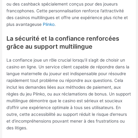
ou des cashback spécialement conçus pour des joueurs
francophones. Cette personnalisation renforce l’attractivité
des casinos multilingues et offre une expérience plus riche et
plus avantageuse
Plinko
.
La sécurité et la confiance renforcées
grâce au support multilingue
La confiance joue un rôle crucial lorsqu’il s’agit de choisir un
casino en ligne. Un service client capable de répondre dans la
langue maternelle du joueur est indispensable pour résoudre
rapidement tout problème ou répondre aux questions. Cela
inclut les demandes liées aux méthodes de paiement, aux
règles du jeu Plinko, ou aux réclamations de bonus. Un support
multilingue démontre que le casino est sérieux et soucieux
d’offrir une expérience optimale à tous ses utilisateurs. En
outre, cette accessibilité au support réduit le risque d’erreurs
et d’incompréhensions pouvant mener à des frustrations ou
des litiges.