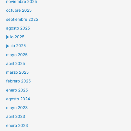
noviembre 2025
octubre 2025
septiembre 2025
agosto 2025
julio 2025
junio 2025
mayo 2025
abril 2025
marzo 2025
febrero 2025
enero 2025
agosto 2024
mayo 2023
abril 2023
enero 2023