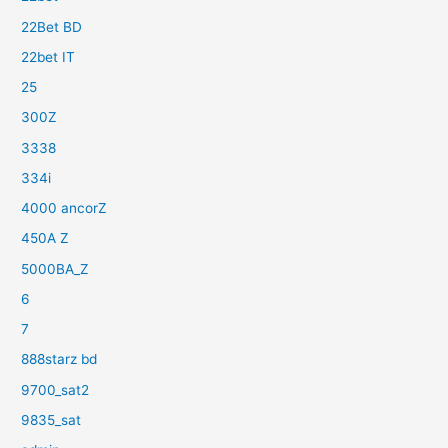
22Bet BD
22bet IT
25
300Z
3338
334i
4000 ancorZ
450A Z
5000BA_Z
6
7
888starz bd
9700_sat2
9835_sat