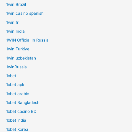
1win Brazil
1win casino spanish
1win fr
1win India
1WIN Official In Russia
1win Turkiye
1win uzbekistan
1winRussia
1xbet
1xbet apk
1xbet arabic
1xbet Bangladesh
1xbet casino BD
1xbet india
1xbet Korea