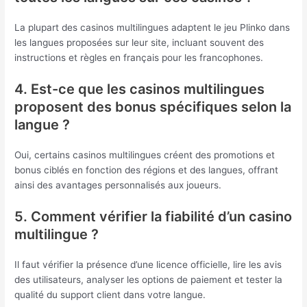
La plupart des casinos multilingues adaptent le jeu Plinko dans
les langues proposées sur leur site, incluant souvent des
instructions et règles en français pour les francophones.
4. Est-ce que les casinos multilingues
proposent des bonus spécifiques selon la
langue ?
Oui, certains casinos multilingues créent des promotions et
bonus ciblés en fonction des régions et des langues, offrant
ainsi des avantages personnalisés aux joueurs.
5. Comment vérifier la fiabilité d’un casino
multilingue ?
Il faut vérifier la présence d’une licence officielle, lire les avis
des utilisateurs, analyser les options de paiement et tester la
qualité du support client dans votre langue.