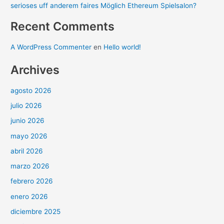
serioses uff anderem faires Möglich Ethereum Spielsalon?
Recent Comments
A WordPress Commenter
en
Hello world!
Archives
agosto 2026
julio 2026
junio 2026
mayo 2026
abril 2026
marzo 2026
febrero 2026
enero 2026
diciembre 2025