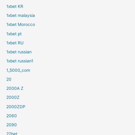
1xbet KR
1xbet malaysia
1xbet Morocco
1xbet pt
1xbet RU
1xbet russian
1xbet russian1
1_5000_com
20
2000A Z
2000Z
2000ZDP
2060
2090
22bet