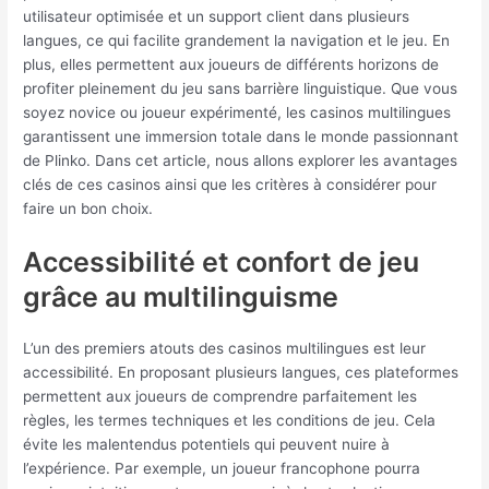
utilisateur optimisée et un support client dans plusieurs
langues, ce qui facilite grandement la navigation et le jeu. En
plus, elles permettent aux joueurs de différents horizons de
profiter pleinement du jeu sans barrière linguistique. Que vous
soyez novice ou joueur expérimenté, les casinos multilingues
garantissent une immersion totale dans le monde passionnant
de Plinko. Dans cet article, nous allons explorer les avantages
clés de ces casinos ainsi que les critères à considérer pour
faire un bon choix.
Accessibilité et confort de jeu
grâce au multilinguisme
L’un des premiers atouts des casinos multilingues est leur
accessibilité. En proposant plusieurs langues, ces plateformes
permettent aux joueurs de comprendre parfaitement les
règles, les termes techniques et les conditions de jeu. Cela
évite les malentendus potentiels qui peuvent nuire à
l’expérience. Par exemple, un joueur francophone pourra