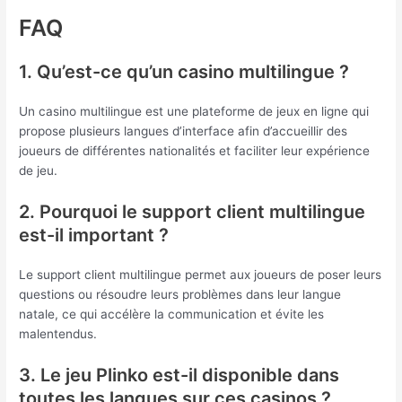
FAQ
1. Qu’est-ce qu’un casino multilingue ?
Un casino multilingue est une plateforme de jeux en ligne qui
propose plusieurs langues d’interface afin d’accueillir des
joueurs de différentes nationalités et faciliter leur expérience
de jeu.
2. Pourquoi le support client multilingue
est-il important ?
Le support client multilingue permet aux joueurs de poser leurs
questions ou résoudre leurs problèmes dans leur langue
natale, ce qui accélère la communication et évite les
malentendus.
3. Le jeu Plinko est-il disponible dans
toutes les langues sur ces casinos ?