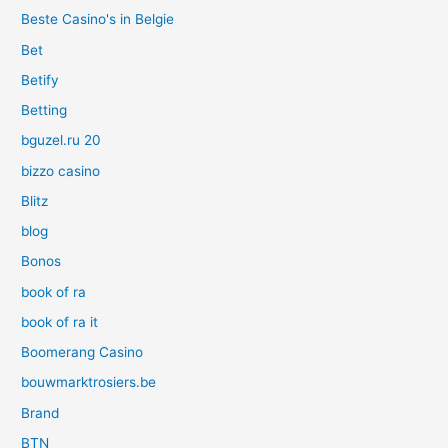
Beste Casino's in Belgie
Bet
Betify
Betting
bguzel.ru 20
bizzo casino
Blitz
blog
Bonos
book of ra
book of ra it
Boomerang Casino
bouwmarktrosiers.be
Brand
BTN