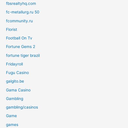
fbsrealtyhq.com
fc-metallurg.ru 50
fcommunity.ru
Florist
Football On Tv
Fortune Gems 2
fortune tiger brazil
Fridayroll
Fugu Casino
galgito.be
Gama Casino
Gambling
gambling/casinos
Game
games