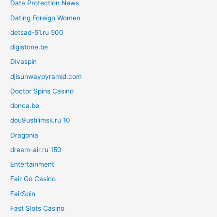
Data Protection News
Dating Foreign Women
detsad-51.ru 500
digistone.be
Divaspin
djisunwaypyramid.com
Doctor Spins Casino
donca.be
dou9ustilimsk.ru 10
Dragonia
dream-air.ru 150
Entertainment
Fair Go Casino
FairSpin
Fast Slots Casino