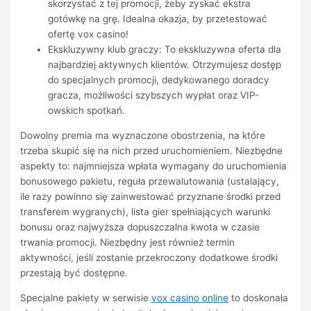
skorzystać z tej promocji, żeby zyskać ekstra
gotówkę na grę. Idealna okazja, by przetestować
ofertę vox casino!
Ekskluzywny klub graczy: To ekskluzywna oferta dla
najbardziej aktywnych klientów. Otrzymujesz dostęp
do specjalnych promocji, dedykowanego doradcy
gracza, możliwości szybszych wypłat oraz VIP-
owskich spotkań.
Dowolny premia ma wyznaczone obostrzenia, na które
trzeba skupić się na nich przed uruchomieniem. Niezbędne
aspekty to: najmniejsza wpłata wymagany do uruchomienia
bonusowego pakietu, reguła przewalutowania (ustalający,
ile razy powinno się zainwestować przyznane środki przed
transferem wygranych), lista gier spełniających warunki
bonusu oraz najwyższa dopuszczalna kwota w czasie
trwania promocji. Niezbędny jest również termin
aktywności, jeśli zostanie przekroczony dodatkowe środki
przestają być dostępne.
Specjalne pakiety w serwisie
vox casino online
to doskonała