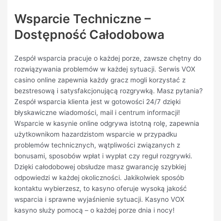
Wsparcie Techniczne –
Dostępność Całodobowa
Zespół wsparcia pracuje o każdej porze, zawsze chętny do
rozwiązywania problemów w każdej sytuacji. Serwis VOX
casino online zapewnia każdy gracz mogli korzystać z
bezstresową i satysfakcjonującą rozgrywką. Masz pytania?
Zespół wsparcia klienta jest w gotowości 24/7 dzięki
błyskawiczne wiadomości, mail i centrum informacji!
Wsparcie w kasynie online odgrywa istotną rolę, zapewnia
użytkownikom hazardzistom wsparcie w przypadku
problemów technicznych, wątpliwości związanych z
bonusami, sposobów wpłat i wypłat czy reguł rozgrywki.
Dzięki całodobowej obsłudze masz gwarancję szybkiej
odpowiedzi w każdej okoliczności. Jakikolwiek sposób
kontaktu wybierzesz, to kasyno oferuje wysoką jakość
wsparcia i sprawne wyjaśnienie sytuacji. Kasyno VOX
kasyno służy pomocą – o każdej porze dnia i nocy!