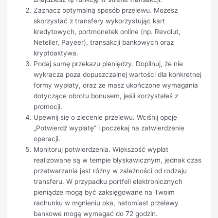
Zaznacz optymalną sposób przelewu. Możesz
skorzystać z transfery wykorzystując kart
kredytowych, portmonetek online (np. Revolut,
Neteller, Payeer), transakcji bankowych oraz
kryptoaktywa.
Podaj sumę przekazu pieniędzy. Dopilnuj, że nie
wykracza poza dopuszczalnej wartości dla konkretnej
formy wypłaty, oraz że masz ukończone wymagania
dotyczące obrotu bonusem, jeśli korzystałeś z
promocji.
Upewnij się o zlecenie przelewu. Wciśnij opcję
„Potwierdź wypłatę” i poczekaj na zatwierdzenie
operacji.
Monitoruj potwierdzenia. Większość wypłat
realizowane są w tempie błyskawicznym, jednak czas
przetwarzania jest różny w zależności od rodzaju
transferu. W przypadku portfeli elektronicznych
pieniądze mogą być zaksięgowane na Twoim
rachunku w mgnieniu oka, natomiast przelewy
bankowe mogą wymagać do 72 godzin.