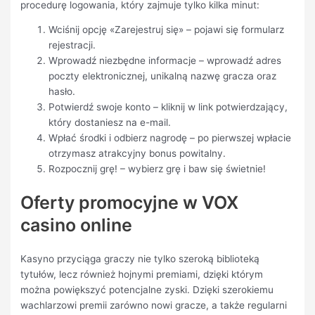
procedurę logowania, który zajmuje tylko kilka minut:
Wciśnij opcję «Zarejestruj się» – pojawi się formularz
rejestracji.
Wprowadź niezbędne informacje – wprowadź adres
poczty elektronicznej, unikalną nazwę gracza oraz
hasło.
Potwierdź swoje konto – kliknij w link potwierdzający,
który dostaniesz na e-mail.
Wpłać środki i odbierz nagrodę – po pierwszej wpłacie
otrzymasz atrakcyjny bonus powitalny.
Rozpocznij grę! – wybierz grę i baw się świetnie!
Oferty promocyjne w VOX
casino online
Kasyno przyciąga graczy nie tylko szeroką biblioteką
tytułów, lecz również hojnymi premiami, dzięki którym
można powiększyć potencjalne zyski. Dzięki szerokiemu
wachlarzowi premii zarówno nowi gracze, a także regularni