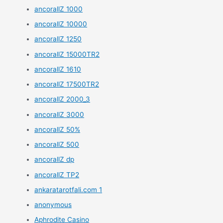
ancorallZ 1000
ancorallZ 10000
ancorallZ 1250
ancorallZ 15000TR2
ancorallZ 1610
ancorallZ 17500TR2
ancorallZ 2000_3
ancorallZ 3000
ancorallZ 50%
ancorallZ 500
ancorallZ dp
ancorallZ TP2
ankaratarotfali.com 1
anonymous
Aphrodite Casino