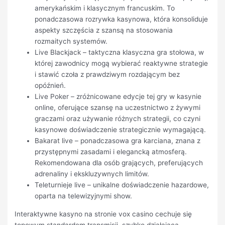
amerykańskim i klasycznym francuskim. To
ponadczasowa rozrywka kasynowa, która konsoliduje
aspekty szczęścia z szansą na stosowania
rozmaitych systemów.
Live Blackjack – taktyczna klasyczna gra stołowa, w
której zawodnicy mogą wybierać reaktywne strategie
i stawić czoła z prawdziwym rozdającym bez
opóźnień.
Live Poker – zróżnicowane edycje tej gry w kasynie
online, oferujące szansę na uczestnictwo z żywymi
graczami oraz używanie różnych strategii, co czyni
kasynowe doświadczenie strategicznie wymagającą.
Bakarat live – ponadczasowa gra karciana, znana z
przystępnymi zasadami i elegancką atmosferą.
Rekomendowana dla osób grających, preferujących
adrenaliny i ekskluzywnych limitów.
Teleturnieje live – unikalne doświadczenie hazardowe,
oparta na telewizyjnymi show.
Interaktywne kasyno na stronie vox casino cechuje się
topowym standardem transmisji, szybko działającą