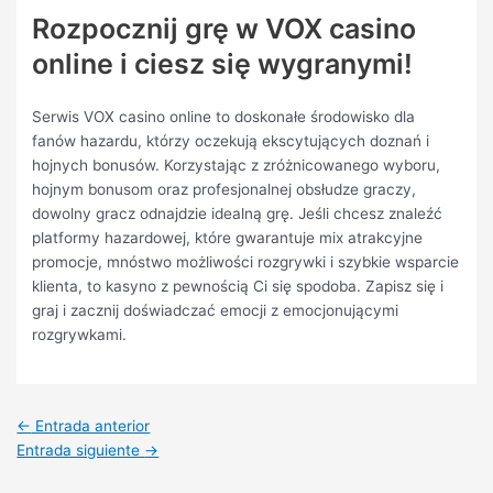
Rozpocznij grę w VOX casino
online i ciesz się wygranymi!
Serwis VOX casino online to doskonałe środowisko dla
fanów hazardu, którzy oczekują ekscytujących doznań i
hojnych bonusów. Korzystając z zróżnicowanego wyboru,
hojnym bonusom oraz profesjonalnej obsłudze graczy,
dowolny gracz odnajdzie idealną grę. Jeśli chcesz znaleźć
platformy hazardowej, które gwarantuje mix atrakcyjne
promocje, mnóstwo możliwości rozgrywki i szybkie wsparcie
klienta, to kasyno z pewnością Ci się spodoba. Zapisz się i
graj i zacznij doświadczać emocji z emocjonującymi
rozgrywkami.
←
Entrada anterior
Entrada siguiente
→