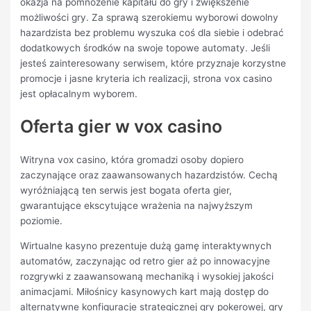
okazja na pomnożenie kapitału do gry i zwiększenie
możliwości gry. Za sprawą szerokiemu wyborowi dowolny
hazardzista bez problemu wyszuka coś dla siebie i odebrać
dodatkowych środków na swoje topowe automaty. Jeśli
jesteś zainteresowany serwisem, które przyznaje korzystne
promocje i jasne kryteria ich realizacji, strona vox casino
jest opłacalnym wyborem.
Oferta gier w vox casino
Witryna vox casino, która gromadzi osoby dopiero
zaczynające oraz zaawansowanych hazardzistów. Cechą
wyróżniającą ten serwis jest bogata oferta gier,
gwarantujące ekscytujące wrażenia na najwyższym
poziomie.
Wirtualne kasyno prezentuje dużą gamę interaktywnych
automatów, zaczynając od retro gier aż po innowacyjne
rozgrywki z zaawansowaną mechaniką i wysokiej jakości
animacjami. Miłośnicy kasynowych kart mają dostęp do
alternatywne konfiguracje strategicznej gry pokerowej, gry