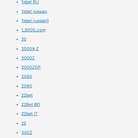
1xbet RU
1xbet russian
1xbet russian1
1_5000_com
20
2000A Z
2000Z
2000ZDP
2060
2090
22bet
22Bet BD
22bet IT
25
300Z