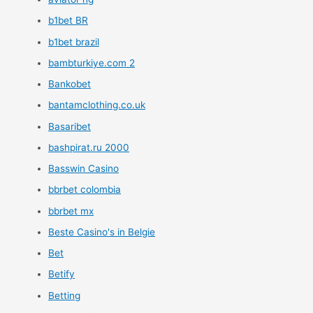
b1bet BR
b1bet brazil
bambturkiye.com 2
Bankobet
bantamclothing.co.uk
Basaribet
bashpirat.ru 2000
Basswin Casino
bbrbet colombia
bbrbet mx
Beste Casino's in Belgie
Bet
Betify
Betting