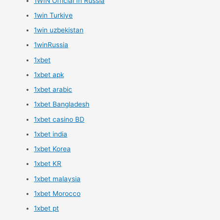
1WIN Official In Russia
1win Turkiye
1win uzbekistan
1winRussia
1xbet
1xbet apk
1xbet arabic
1xbet Bangladesh
1xbet casino BD
1xbet india
1xbet Korea
1xbet KR
1xbet malaysia
1xbet Morocco
1xbet pt