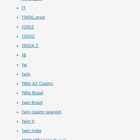
11
11400_prod
1250Z
1300Z
1500A Z
18
1w
1win
1Win AZ Casino
1Win Brasil
1win Brazil
1win casino spanish
1win fr
1win India