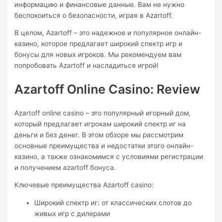
информацию и финансовые данные. Вам не нужно
беспокоиться о безопасности, играя в Azartoff.
В целом, Azartoff – это надежное и популярное онлайн-
казино, которое предлагает широкий спектр игр и
бонусы для новых игроков. Мы рекомендуем вам
попробовать Azartoff и насладиться игрой!
Azartoff Online Casino: Review
Azartoff online casino – это популярный игорный дом,
который предлагает игрокам широкий спектр иг на
деньги и без денег. В этом обзоре мы рассмотрим
основные преимущества и недостатки этого онлайн-
казино, а также ознакомимся с условиями регистрации
и получением azartoff бонуса.
Ключевые преимущества Azartoff casino:
Широкий спектр иг: от классических слотов до
живых игр с дилерами