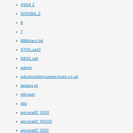
450A Z
5000BA_Z
6
7
888starz bd
9700_sat2
9835_sat
admin
advancedgroupservices.co.uk
aeiseg.pt
Allyspin
Allz
ancorallZ 1000
ancorallZ 10000
ancorallZ 1250