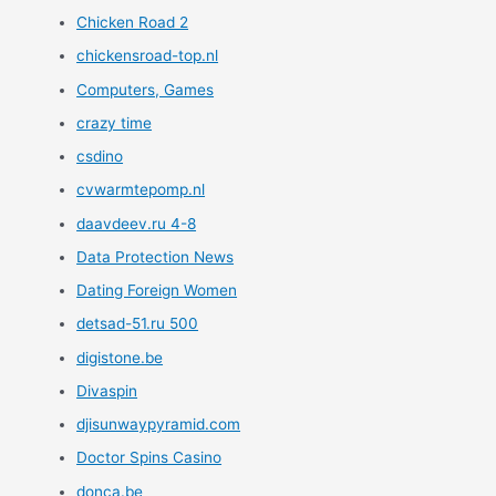
Chicken Road 2
chickensroad-top.nl
Computers, Games
crazy time
csdino
cvwarmtepomp.nl
daavdeev.ru 4-8
Data Protection News
Dating Foreign Women
detsad-51.ru 500
digistone.be
Divaspin
djisunwaypyramid.com
Doctor Spins Casino
donca.be