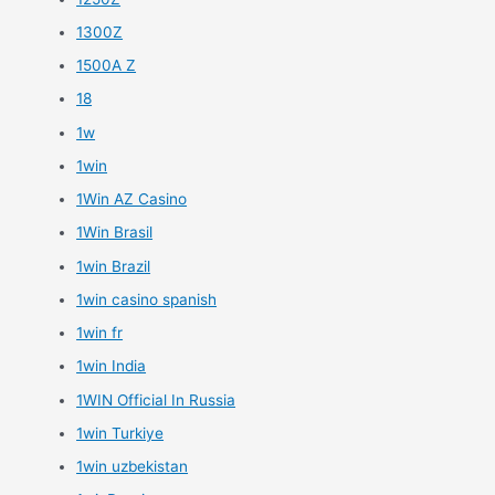
1300Z
1500A Z
18
1w
1win
1Win AZ Casino
1Win Brasil
1win Brazil
1win casino spanish
1win fr
1win India
1WIN Official In Russia
1win Turkiye
1win uzbekistan