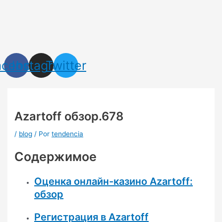
Ir
Navegación
al
de
contenido
entradas
acebook
Instagram
Twitter
Azartoff обзор.678
/
blog
/ Por
tendencia
Содержимое
Оценка онлайн-казино Azartoff:
обзор
Регистрация в Azartoff