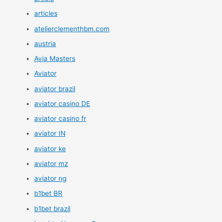
articles
atelierclementhbm.com
austria
Avia Masters
Aviator
aviator brazil
aviator casino DE
aviator casino fr
aviator IN
aviator ke
aviator mz
aviator ng
b1bet BR
b1bet brazil