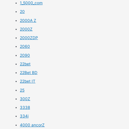
1_5000_com
20
2000A Z
2000Z
2000ZDP
2060
2090
22bet
22Bet BD
22bet IT
25
300Z
3338
334i
4000 ancorZ