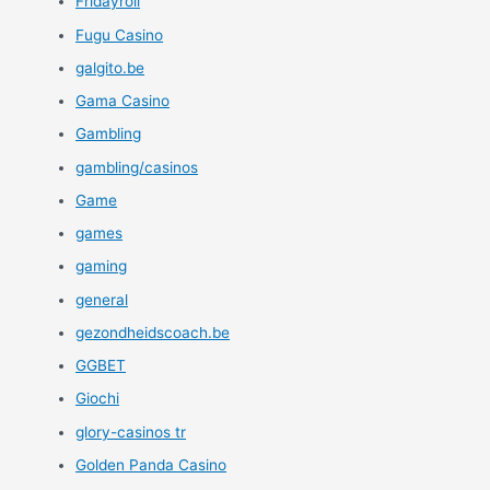
Fridayroll
Fugu Casino
galgito.be
Gama Casino
Gambling
gambling/casinos
Game
games
gaming
general
gezondheidscoach.be
GGBET
Giochi
glory-casinos tr
Golden Panda Casino