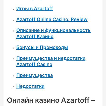
Игры в Azartoff
Azartoff Online Casino: Review
Описание и функциональность
Azartoff Казино
Бонусы и Промокоды
Преимущества и недостатки
Azartoff Casino
Преимущества
Недостатки
Онлайн казино Azartoff –