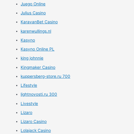
Juego Online
Julius Casino
KaravanBet Casino
karenwullings.nl
Kasyno
Kasyno Online PL
king johnnie
Kingmaker Casino
kuppersberg-store.ru 700
Lifestyle
lightnovosti.ru 300
Livestyle
Lizaro
Lizaro Casino
Lolajack Casino