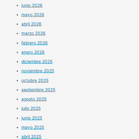
junio 2026
mayo 2026
abril 2026
marzo 2026
febrero 2026
enero 2026
diciembre 2025
noviembre 2025
octubre 2025
septiembre 2025
agosto 2025
julio 2025
junio 2025
mayo 2025
abril 2025