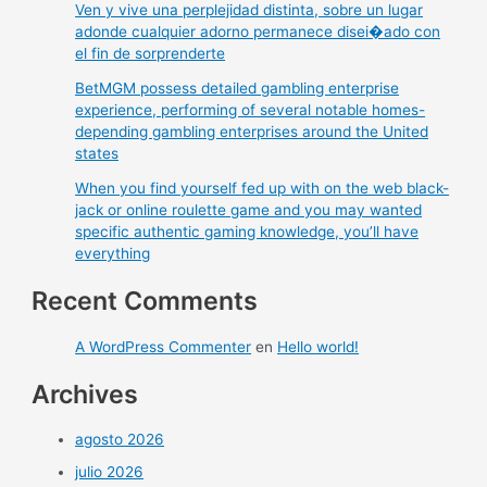
Ven y vive una perplejidad distinta, sobre un lugar
adonde cualquier adorno permanece disei�ado con
el fin de sorprenderte
BetMGM possess detailed gambling enterprise
experience, performing of several notable homes-
depending gambling enterprises around the United
states
When you find yourself fed up with on the web black-
jack or online roulette game and you may wanted
specific authentic gaming knowledge, you’ll have
everything
Recent Comments
A WordPress Commenter
en
Hello world!
Archives
agosto 2026
julio 2026