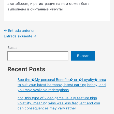
azartoff.com, и регистрация на нем может быть
выполнена в считанные минуты.
←
Entrada anterior
Entrada siguiente
→
Buscar
Buscar
Recent Posts
See the �My personal Benefits� or �Loyalty� area
to suit your latest harmony, latest earning hobby, and
you may available redemptions
not, this type of video game usually feature high
volatility, meaning wins was less frequent and you
can consequences may vary rather