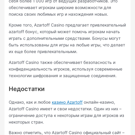
себя более 1 000 игр от ведущих разработчиков. Это
обеспечивает игрокам широкие возможности для
поиска своих любимых игр и нахождения новых.
Кроме того, Azartoff Casino предлагает привлекательный
azartoff бонус, который может помочь игрокам начать
играть с дополнительными средствами. Бонусы могут
быть использованы для игры на любые игры, что делает
их еще более привлекательными.
Azartoff Casino также обеспечивает безопасность и
конфиденциальность игроков, используя современные
технологии шифрования и защищенные соединения.
Недостатки
Однако, как и любое
казино Azartoff
онлайн-казино,
Azartoff Casino имеет и свои недостатки. Один из них –
ограничение доступа к некоторым играм для игроков из
некоторых стран.
Важно отметить, что Azartoff Casino официальный сайт –