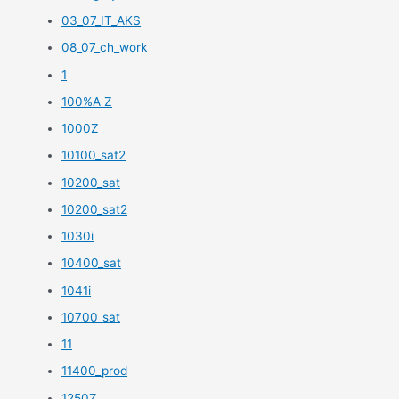
03_07_IT_AKS
08_07_ch_work
1
100%A Z
1000Z
10100_sat2
10200_sat
10200_sat2
1030i
10400_sat
1041i
10700_sat
11
11400_prod
1250Z