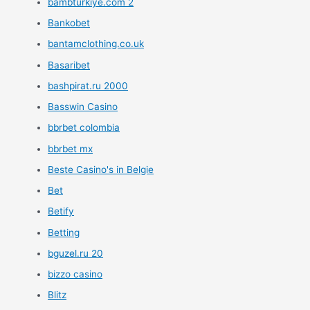
bambturkiye.com 2
Bankobet
bantamclothing.co.uk
Basaribet
bashpirat.ru 2000
Basswin Casino
bbrbet colombia
bbrbet mx
Beste Casino's in Belgie
Bet
Betify
Betting
bguzel.ru 20
bizzo casino
Blitz