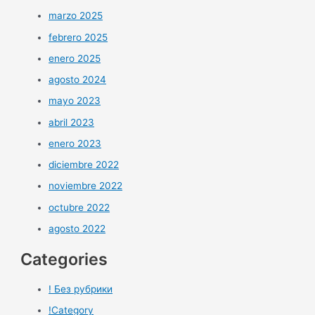
marzo 2025
febrero 2025
enero 2025
agosto 2024
mayo 2023
abril 2023
enero 2023
diciembre 2022
noviembre 2022
octubre 2022
agosto 2022
Categories
! Без рубрики
!Category