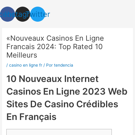
Ir
Navegación
al
de
cebook
Instagram
Twitter
contenido
entradas
«Nouveaux Casinos En Ligne
Francais 2024: Top Rated 10
Meilleurs
/
casino en ligne fr
/ Por
tendencia
10 Nouveaux Internet
Casinos En Ligne 2023 Web
Sites De Casino Crédibles
En Français