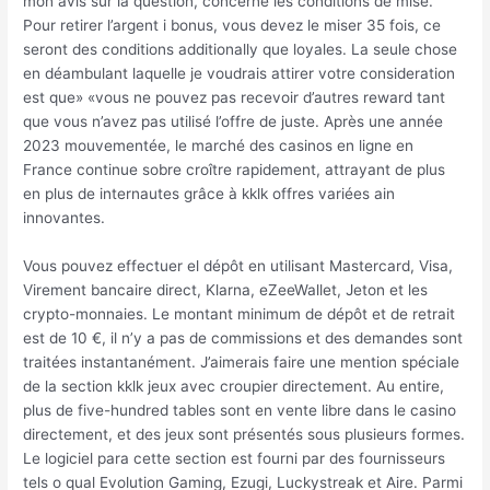
mon avis sur la question, concerne les conditions de mise.
Pour retirer l’argent i bonus, vous devez le miser 35 fois, ce
seront des conditions additionally que loyales. La seule chose
en déambulant laquelle je voudrais attirer votre consideration
est que» «vous ne pouvez pas recevoir d’autres reward tant
que vous n’avez pas utilisé l’offre de juste. Après une année
2023 mouvementée, le marché des casinos en ligne en
France continue sobre croître rapidement, attrayant de plus
en plus de internautes grâce à kklk offres variées ain
innovantes.
Vous pouvez effectuer el dépôt en utilisant Mastercard, Visa,
Virement bancaire direct, Klarna, eZeeWallet, Jeton et les
crypto-monnaies. Le montant minimum de dépôt et de retrait
est de 10 €, il n’y a pas de commissions et des demandes sont
traitées instantanément. J’aimerais faire une mention spéciale
de la section kklk jeux avec croupier directement. Au entire,
plus de five-hundred tables sont en vente libre dans le casino
directement, et des jeux sont présentés sous plusieurs formes.
Le logiciel para cette section est fourni par des fournisseurs
tels o qual Evolution Gaming, Ezugi, Luckystreak et Aire. Parmi