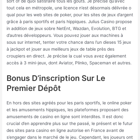
sort of de quoi satisfaire tous les goûts. Je précise qu’avec
tout cela en métropole, une licence n’est désormais délivrée o
qual pour les web sites de poker, pour les sites de jeux d’argent
grâce à paris sportifs et paris hippiques. Julius Casino propose
in addition de jeux sobre NetEnt, Wazdan, Evolution, BTG et
d’autres développeurs. Vous pouvez jouer aux machines à
sous sur internet, tenter votre chance dans l’un dieses 15 jeux
à jackpot et jouer aux meilleurs jeux de table près des
croupiers en direct. Je précise la cual vous avez également
accès à 3 mini-jeux, dont Aviator, Plinko, Spaceman et autres.
Bonus D’inscription Sur Le
Premier Dépôt
En hors des sites agréés pour les paris sportifs, le online poker
et les amusements hippiques, les plateformes proposant des
amusements de casino en ligne sont interdites. Il est donc
crucial d’en apprendre plus sur the passé, le présent et le futur
des sites para casino en ligne autorise en France avant de
s’engager dans le marché de le jeu. Cependant, les joueurs ont