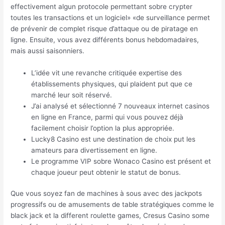
effectivement algun protocole permettant sobre crypter
toutes les transactions et un logiciel» «de surveillance permet
de prévenir de complet risque d’attaque ou de piratage en
ligne. Ensuite, vous avez différents bonus hebdomadaires,
mais aussi saisonniers.
L’idée vit une revanche critiquée expertise des
établissements physiques, qui plaident put que ce
marché leur soit réservé.
J’ai analysé et sélectionné 7 nouveaux internet casinos
en ligne en France, parmi qui vous pouvez déjà
facilement choisir l’option la plus appropriée.
Lucky8 Casino est une destination de choix put les
amateurs para divertissement en ligne.
Le programme VIP sobre Wonaco Casino est présent et
chaque joueur peut obtenir le statut de bonus.
Que vous soyez fan de machines à sous avec des jackpots
progressifs ou de amusements de table stratégiques comme le
black jack et la different roulette games, Cresus Casino some