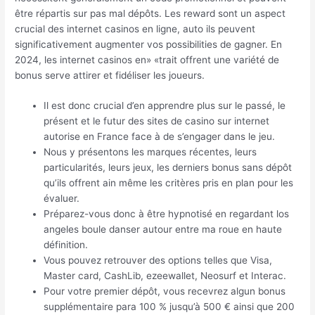
être répartis sur pas mal dépôts. Les reward sont un aspect
crucial des internet casinos en ligne, auto ils peuvent
significativement augmenter vos possibilities de gagner. En
2024, les internet casinos en» «trait offrent une variété de
bonus serve attirer et fidéliser les joueurs.
Il est donc crucial d’en apprendre plus sur le passé, le
présent et le futur des sites de casino sur internet
autorise en France face à de s’engager dans le jeu.
Nous y présentons les marques récentes, leurs
particularités, leurs jeux, les derniers bonus sans dépôt
qu’ils offrent ain même les critères pris en plan pour les
évaluer.
Préparez-vous donc à être hypnotisé en regardant los
angeles boule danser autour entre ma roue en haute
définition.
Vous pouvez retrouver des options telles que Visa,
Master card, CashLib, ezeewallet, Neosurf et Interac.
Pour votre premier dépôt, vous recevrez algun bonus
supplémentaire para 100 % jusqu’à 500 € ainsi que 200