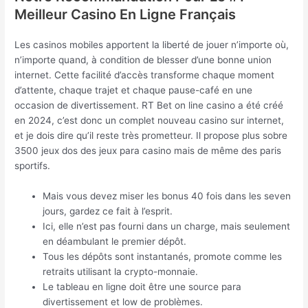
Meilleur Casino En Ligne Français
Les casinos mobiles apportent la liberté de jouer n’importe où,
n’importe quand, à condition de blesser d’une bonne union
internet. Cette facilité d’accès transforme chaque moment
d’attente, chaque trajet et chaque pause-café en une
occasion de divertissement. RT Bet on line casino a été créé
en 2024, c’est donc un complet nouveau casino sur internet,
et je dois dire qu’il reste très prometteur. Il propose plus sobre
3500 jeux dos des jeux para casino mais de même des paris
sportifs.
Mais vous devez miser les bonus 40 fois dans les seven
jours, gardez ce fait à l’esprit.
Ici, elle n’est pas fourni dans un charge, mais seulement
en déambulant le premier dépôt.
Tous les dépôts sont instantanés, promote comme les
retraits utilisant la crypto-monnaie.
Le tableau en ligne doit être une source para
divertissement et low de problèmes.