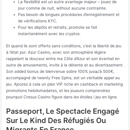
La flexibilité est un autre avantage majeur – jouez de
jour comme de nuit, without aucune contrainte.
Pas besoin de longues procédures d’enregistrement et
de vérifications KYC.
Pour les dépôts et retraits, promote se fait
instantanément avec les cryptos.
Et quand ils sont offerts sans conditions, c’est la liberté de jeu
à l’état pur. Azur Casino, avec son atmosphère légère
rappelant la douceur entre ma Côte d’Azur et son éventail en
outre de amusements, invite à la détente et au divertissement.
Son added bonus de bienvenue sobre 100% jusqu’à 500€,
accompagné de twenty Free Spins, est un véritable appel au
jeu. Ajoutez à cela un plan VIP riche en cashback et marketing
promotions hebdomadaires, et les joueurs comprendrez
pourquoi Cresus Casino figure dans les étoiles i jeu en ligne.
Passeport, Le Spectacle Engagé
Sur Le Kind Des Réfugiés Ou
Migrants En France