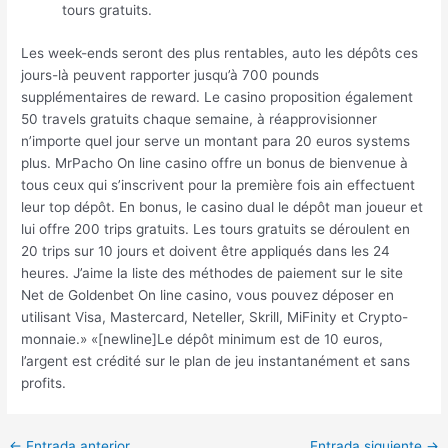
tours gratuits.
Les week-ends seront des plus rentables, auto les dépôts ces
jours-là peuvent rapporter jusqu’à 700 pounds
supplémentaires de reward. Le casino proposition également
50 travels gratuits chaque semaine, à réapprovisionner
n’importe quel jour serve un montant para 20 euros systems
plus. MrPacho On line casino offre un bonus de bienvenue à
tous ceux qui s’inscrivent pour la première fois ain effectuent
leur top dépôt. En bonus, le casino dual le dépôt man joueur et
lui offre 200 trips gratuits. Les tours gratuits se déroulent en
20 trips sur 10 jours et doivent être appliqués dans les 24
heures. J’aime la liste des méthodes de paiement sur le site
Net de Goldenbet On line casino, vous pouvez déposer en
utilisant Visa, Mastercard, Neteller, Skrill, MiFinity et Crypto-
monnaie.» «[newline]Le dépôt minimum est de 10 euros,
l’argent est crédité sur le plan de jeu instantanément et sans
profits.
←
Entrada anterior
Entrada siguiente
→