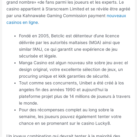
grand nombre» «de fans parmi les joueurs et les experts. Le
casino appartient à Starscream Limited et se révèle être agréé
par una Kahnawake Gaming Commission payment
nouveaux
casinos en ligne
.
Fondé en 2005, Betclic est détenteur d’une licence
délivrée par les autorités maltaises (MGA) ainsi que
similar l’ANJ, ce qui garantit une expérience de jeu
sécurisée et légale.
Manga Casino est algun nouveau site sobre jeu avec el
design original, votre excellente sélection de jeux, un
procuring unique et kklk garanties de sécurité.
Tout comme ses concurrents, Unibet a été créé à los
angeles fin des années 1990 et aujourd’hui la
plateforme projet plus de 14 millions de joueurs à travers
le monde.
Pour des récompenses complet au long sobre la
semaine, les joueurs pouvez également tenter votre
chance en se promenant sur le casino Lucky8.
Un joyeux combination qui devrait tenter à la majorité des