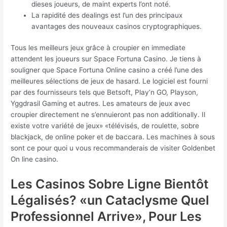
dieses joueurs, de maint experts l’ont noté.
La rapidité des dealings est l’un des principaux
avantages des nouveaux casinos cryptographiques.
Tous les meilleurs jeux grâce à croupier en immediate
attendent les joueurs sur Space Fortuna Casino. Je tiens à
souligner que Space Fortuna Online casino a créé l’une des
meilleures sélections de jeux de hasard. Le logiciel est fourni
par des fournisseurs tels que Betsoft, Play’n GO, Playson,
Yggdrasil Gaming et autres. Les amateurs de jeux avec
croupier directement ne s’ennuieront pas non additionally. Il
existe votre variété de jeux» «télévisés, de roulette, sobre
blackjack, de online poker et de baccara. Les machines à sous
sont ce pour quoi u vous recommanderais de visiter Goldenbet
On line casino.
Les Casinos Sobre Ligne Bientôt
Légalisés? «un Cataclysme Quel
Professionnel Arrive», Pour Les