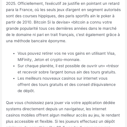
2025. Officiellement, l’exécutif ze justifie en pointant un retard
para la France, où les seuls jeux d’argent en segment autorisés
sont des courses hippiques, des paris sportifs ain le poker à
partir de 2010. Bitcoin Si la devise» «bitcoin a connu votre
grande popularité tous ces dernières années dans le marché
de le domaine ni pari en trait français, c’est également grâce à
una méthode bancaire éponyme.
Vous pouvez retirer vos ne vos gains en utilisant Visa,
MiFinity, Jeton et crypto-monnaie.
Sur chaque planète, il est possible de ouvrir un» «trésor
et recevoir sobre l’argent bonus ain des tours gratuits.
Les meilleurs nouveaux casinos sur internet vous
offrent des tours gratuits et des conseil d’équivalence
de dépôt.
Que vous choisissiez para jouer via votre application dédiée
systems directement depuis un navigateur, les internet
casinos mobiles offrent algun meilleur accès au jeu, le rendant
plus accessible et flexible. Si les joueurs effectuez un dépôt