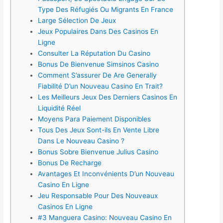
Type Des Réfugiés Ou Migrants En France
Large Sélection De Jeux
Jeux Populaires Dans Des Casinos En
Ligne
Consulter La Réputation Du Casino
Bonus De Bienvenue Simsinos Casino
Comment S’assurer De Are Generally
Fiabilité D’un Nouveau Casino En Trait?
Les Meilleurs Jeux Des Derniers Casinos En
Liquidité Réel
Moyens Para Paiement Disponibles
Tous Des Jeux Sont-ils En Vente Libre
Dans Le Nouveau Casino ?
Bonus Sobre Bienvenue Julius Casino
Bonus De Recharge
Avantages Et Inconvénients D’un Nouveau
Casino En Ligne
Jeu Responsable Pour Des Nouveaux
Casinos En Ligne
#3 Manguera Casino: Nouveau Casino En